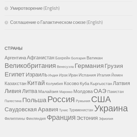
Умиротворение (English)
Соглашение о Галактическом союзе (English)
СТРАНЫ
Афганистан
Аргентина
Ватикан
Бахрейн
Болгария
Великобритания
Германия
Грузия
Венесуэла
Египет
Израиль
Испания
Иран
Италия
Ирак
Йемен
Индия
Китай
Латвия
Казахстан
Косово
Куба
Кыргызстан
Колумбия
Ливия
ОАЭ
Литва
Молдова
Малайзия
Пакистан
Марокко
США
Россия
Польша
Палестина
Румыния
Украина
Саудовская Аравия
Туркменистан
Тунис
Франция
Эстония
Филиппины
Финляндия
Эфиопия