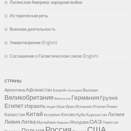
Латинская Америка: народная война
Историческая речь
Военная деятельность
Умиротворение (English)
Соглашение о Галактическом союзе (English)
СТРАНЫ
Афганистан
Аргентина
Ватикан
Бахрейн
Болгария
Великобритания
Германия
Грузия
Венесуэла
Египет
Израиль
Испания
Иран
Италия
Ирак
Йемен
Индия
Китай
Латвия
Казахстан
Косово
Куба
Кыргызстан
Колумбия
Ливия
ОАЭ
Литва
Молдова
Малайзия
Пакистан
Марокко
США
Россия
Польша