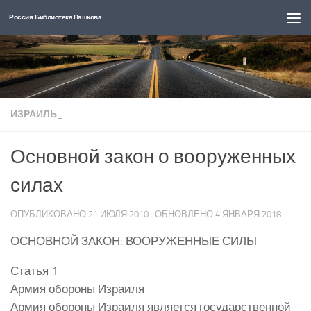
Россия: Библиотека Пашкова
Перейти к содержимому
ИЗРАИЛЬ_
Основной закон о вооруженных
силах
ОПУБЛИКОВАНО
21 ИЮЛЯ 2010
· ОБНОВЛЕНО
4 ЯНВАРЯ 2018
ОСНОВНОЙ ЗАКОН: ВООРУЖЕННЫЕ СИЛЫ
Статья 1
Армия обороны Израиля
Армия обороны Израиля является государственной