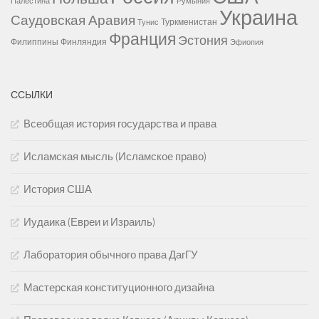
Палестина
Румыния
Украина
Саудовская Аравия
Туркменистан
Тунис
Франция
Эстония
Филиппины
Финляндия
Эфиопия
ССЫЛКИ
Всеобщая история государства и права
Исламская мысль (Исламское право)
История США
Иудаика (Евреи и Израиль)
Лаборатория обычного права ДагГУ
Мастерская конституционного дизайна