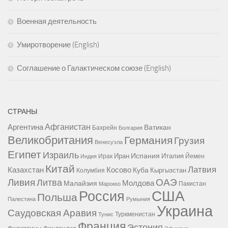
Военная деятельность
Умиротворение (English)
Соглашение о Галактическом союзе (English)
СТРАНЫ
Афганистан
Аргентина
Ватикан
Бахрейн
Болгария
Великобритания
Германия
Грузия
Венесуэла
Египет
Израиль
Испания
Иран
Италия
Ирак
Йемен
Индия
Китай
Латвия
Казахстан
Косово
Куба
Кыргызстан
Колумбия
Ливия
ОАЭ
Литва
Молдова
Малайзия
Пакистан
Марокко
США
Россия
Польша
Палестина
Румыния
Украина
Саудовская Аравия
Туркменистан
Тунис
Франция
Эстония