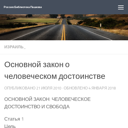
Россия: Библиотека Пашкова
Перейти к содержимому
ИЗРАИЛЬ_
Основной закон о
человеческом достоинстве
ОПУБЛИКОВАНО
21 ИЮЛЯ 2010
· ОБНОВЛЕНО
4 ЯНВАРЯ 2018
ОСНОВНОЙ ЗАКОН: ЧЕЛОВЕЧЕСКОЕ
ДОСТОИНСТВО И СВОБОДА
Статья 1
Цель