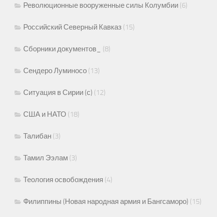
Революционные вооруженные силы Колумбии
(6)
Российский Северный Кавказ
(15)
Сборники документов_
(8)
Сендеро Луминосо
(13)
Ситуация в Сирии (с)
(12)
США и НАТО
(18)
Талибан
(3)
Тамил Ээлам
(3)
Теология освобождения
(4)
Филиппины (Новая народная армия и Бангсаморо)
(15)