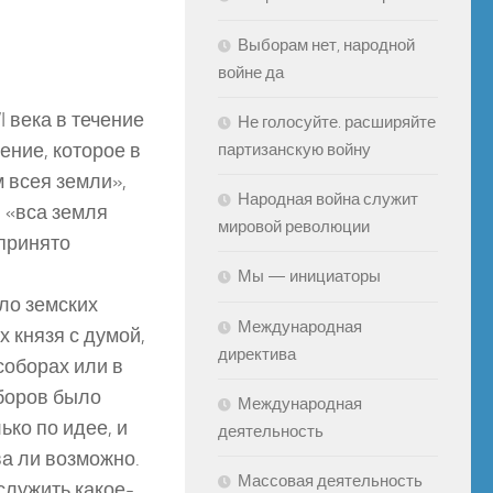
Выборам нет, народной
войне да
 века в течение
Не голосуйте. расширяйте
ение, которое в
партизанскую войну
 всея земли»,
Народная война служит
 «вса земля
мировой революции
 принято
Мы — инициаторы
ло земских
Международная
х князя с думой,
директива
соборах или в
оборов было
Международная
ько по идее, и
деятельность
ва ли возможно.
Массовая деятельность
служить какое-