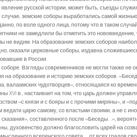
 явление русской истории, может быть, съезды служи
 случае, земские соборы выработались самой жизнью,
анно, по воле одного лица, потому что в таком случ
ятники не замедлили бы отметить это нововведение, 
мы не видим. На образование земских соборов наибо
но, оказали церковные соборы, издавна сложившиес
овавшие в России.
 соборе. Взгляды современников не могли также не о
я на образование и историю земских соборов. «Бесед
а, валаамских чудотворцев», относящаяся ко времен
ны XVI в., настаивает на том, что царь должен управл
рством «с князи и с бояры и с прочими миряны», и «п
м ведати царю самому, со властьми своими, а не с ин
 сказания», составленного после «Беседы…», вероятн
ны, духовенство должно благословить царей на созв
мысленного вселенского совета … от всех градов сво