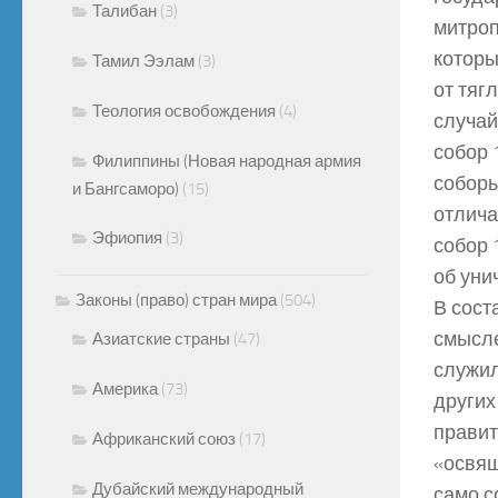
Талибан
(3)
митроп
которы
Тамил Ээлам
(3)
от тяг
Теология освобождения
(4)
случай
собор 
Филиппины (Новая народная армия
соборы
и Бангсаморо)
(15)
отлича
Эфиопия
(3)
собор 
об уни
Законы (право) стран мира
(504)
В сост
смысле
Азиатские страны
(47)
служил
Америка
(73)
других
правит
Африканский союз
(17)
«освящ
Дубайский международный
само с