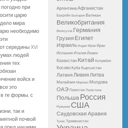
 погодно при
Афганистан
Аргентина
росити царю
Ватикан
Бахрейн
Болгария
Великобритания
 дело мира
Германия
 царю необходимо
Венесуэла
Египет
Грузия
 эти
Израиль
Иран
Ирак
от середины XVI
Индия
Испания
Италия
Йемен
в умах людей
Китай
Казахстан
Колумбия
нения тех
Косово
Куба
Кыргызстан
 обязан
Ливия
Литва
Латвия
ичение войск и
Молдова
Малайзия
Марокко
все это
ОАЭ
Пакистан
Палестина
в те формы, с
Россия
Польша
США
Румыния
зни, так и
Саудовская Аравия
риятной почвой
Туркменистан
Тунис
ся пред нашими