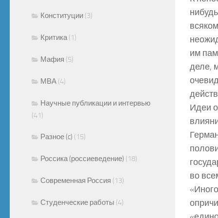
нибудь
Конституции
(3)
всяком
Критика
(1)
неожид
им пам
Мафия
(5)
деле, 
очевид
МВА
(4)
действ
Научные публикации и интервью
Идеи о
(41)
влияни
Герман
Разное (c)
(15)
полови
Россика (россиеведение)
(18)
госуда
во все
Современная Россия
(13)
«Иного
опричи
Студенческие работы
(4)
«едино