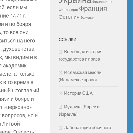
Украина
Филиппины
ой, если мы
Франция
Финляндия
ие 1471 г.,
Эстония
Эфиопия
зи и по бояря
, то все они,
ССЫЛКИ
иться на него
, духовенства
Всеобщая история
х, мы видим и в
государства и права
ал академик
Исламская мысль
ысле, а только
(Исламское право)
 в то время в
овный Стоглавый
История США
язи и бояре и
ал «церковно-
Иудаика (Евреи и
Израиль)
 вопросов, но и
и Литвой
Лаборатория обычного
нов. Это есть