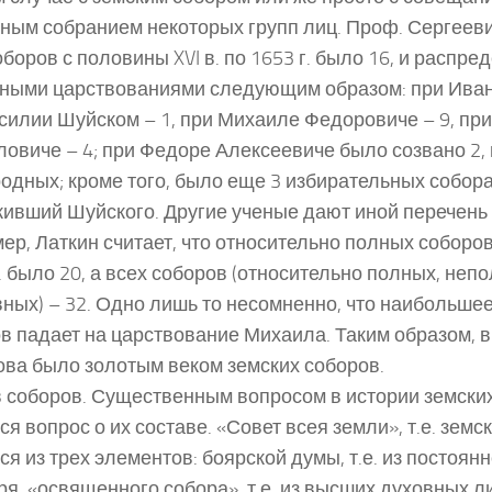
ным собранием некоторых групп лиц. Проф. Сергеевич
оборов с половины XVI в. по 1653 г. было 16, и распр
ными царствованиями следующим образом: при Иване
силии Шуйском – 1, при Михаиле Федоровиче – 9, пр
овиче – 4; при Федоре Алексеевиче было созвано 2, 
одных; кроме того, было еще 3 избирательных собора 
ивший Шуйского. Другие ученые дают иной перечень 
ер, Латкин считает, что относительно полных соборов 
.в. было 20, а всех соборов (относительно полных, неп
ных) – 32. Одно лишь то несомненно, что наибольше
в падает на царствование Михаила. Таким образом, 
ва было золотым веком земских соборов.
 соборов. Существенным вопросом в истории земски
ся вопрос о их составе. «Совет всея земли», т.е. земс
ся из трех элементов: боярской думы, т.е. из постоян
ря, «освященного собора», т.е. из высших духовных ли