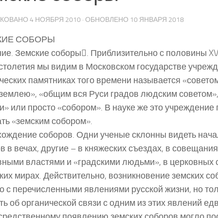
ИКОВАНО
4 НОЯБРЯ 2010
· ОБНОВЛЕНО
10 ЯНВАРЯ 2018
КИЕ СОБОРЫ
ие. Земские соборы. Приблизительно с половины XVI
столетия мы видим в Московском государстве учрежд
ческих памятниках того времени называется «советом
землею», «общим вся Руси градов людским советом»,
» или просто «собором». В науке же это учреждение
ть «земским собором».
ождение соборов. Одни ученые склонны видеть нача
в в вечах, другие – в княжеских съездах, в совещания
вными властями и «градскими людьми», в церковных 
ких мирах. Действительно, возникновение земских с
о с перечисленными явлениями русской жизни, но тол
ть об органической связи с одним из этих явлений ед
средственному появлению земских соборов могло по