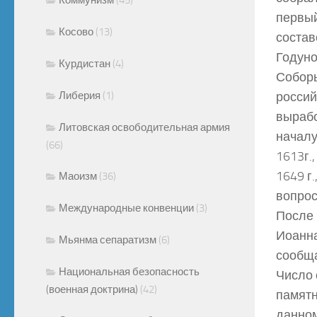
первый
Косово
(13)
состав
Годуно
Курдистан
(4)
Соборы
Либерия
(1)
россий
вырабо
Литовская освободительная армия
началу
(66)
1613г.
1649 г
Маоизм
(36)
вопрос
Международные конвенции
(3)
После 
Иоанна
Мьянма сепаратизм
(6)
сообща
Национальная безопасность
Число 
(военная доктрина)
(42)
памятн
данном