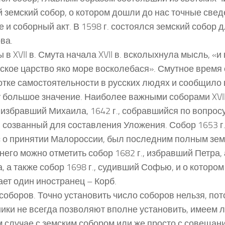
 земский собор, о котором дошли до нас точные свед
е и соборный акт. В 1598 г. состоялся земский собор 
ва.
 в XVII в. Смута начала XVII в. всколыхнула мысль, «и
ское царство яко море восколебася». Смутное время
тке самостоятельности в русских людях и сообщило
 большое значение. Наиболее важными соборами XVII 
, избравший Михаила, 1642 г., собравшийся по вопросу
., созванный для составления Уложения. Собор 1653 г
 о принятии Малороссии, был последним полным зем
него можно отметить собор 1682 г., избравший Петра, 
, а также собор 1698 г., судивший Софью, и о котором
ет один иностранец – Корб.
соборов. Точно установить число соборов нельзя, пот
ики не всегда позволяют вполне установить, имеем л
 случае с земским собором или же просто с совещан