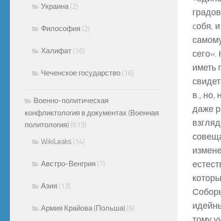
Украина
(2)
градов
cобя, 
Философия
(2)
самому
Халифат
(16)
сего».
иметь 
Чеченское государство
(16)
свидет
в., но
Военно-политическая
даже р
конфликтология в документах (Военная
взгляд
политология)
(613)
совеща
WikiLeaks
(14)
измене
естест
Австро-Венгрия
(7)
которы
Азия
(13)
Соборы
идейны
Армия Крайова (Польша)
(6)
тому у