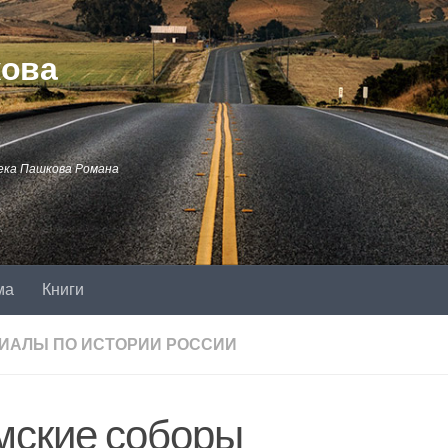
кова
ека Пашкова Романа
ма
Книги
ИАЛЫ ПО ИСТОРИИ РОССИИ
мские соборы