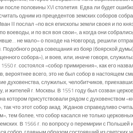
и после половины XVI столетия. Едва ли будет ошибк
считать одним из прецедентов земских соборов собран
Иван III послал «по вся епископы земли своея и по кня
 по воеводы, и по вся воя свои», а когда они собрались
вше… не мало» о походе на Новгород, решили отправ
. Подобного рода совещания из бояр (боярской думы)
щенного собора»), и воев, или, иначе говоря, служилы
 В 1550 г. состоялся «собор примирения», как его назв
; вероятнее всего, это не был собор в настоящем см
ие духовенства, служилых, челобитчиков, приехавших
у, и жителей г. Москвы. В 1551 году был созван церк
 на котором присутствовали рядом с духовенством «кн
, так что этот собор акад. Жданов справедливо счит
м», тем более, что собор касался не только церковных
земских. В 1566 г. по вопросу о перемирии с Польшей 
ся собор, главным образом состоявший из светских чи