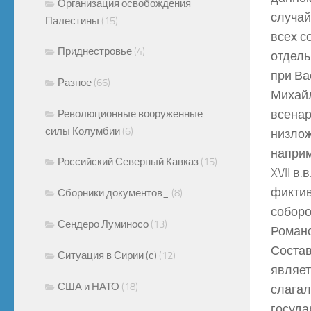
Организация освобождения
случай
Палестины
(15)
всех с
Приднестровье
(4)
отдель
при Ва
Разное
(66)
Михайл
всенар
Революционные вооруженные
силы Колумбии
(6)
низлож
наприм
Российский Северный Кавказ
(15)
XVII в
фиктив
Сборники документов_
(8)
соборо
Сендеро Луминосо
(13)
Романо
Состав
Ситуация в Сирии (с)
(12)
являет
США и НАТО
(18)
слагал
госуда