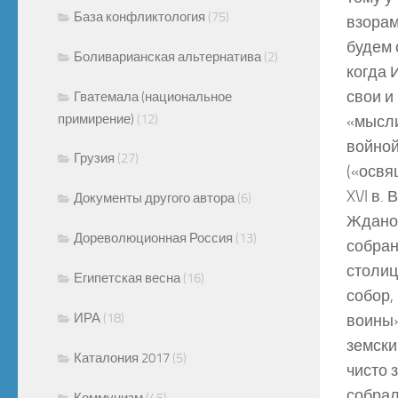
База конфликтология
(75)
взорам
будем 
Боливарианская альтернатива
(2)
когда 
свои и
Гватемала (национальное
примирение)
(12)
«мысли
войной
Грузия
(27)
(«освя
XVI в.
Документы другого автора
(6)
Жданов
Дореволюционная Россия
(13)
собран
столиц
Египетская весна
(16)
собор,
ИРА
(18)
воины»
земски
Каталония 2017
(5)
чисто 
собрал
Коммунизм
(45)