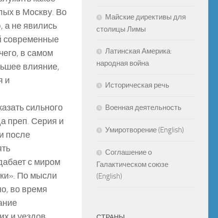
лых в Москву. Во
Майские директивы для
 а не явились
столицы Лимы
ай современные
Латинская Америка:
чего, в самом
народная война
льшее влияние,
я и
Историческая речь
казать сильного
Военная деятельность
а преп. Серия и
Умиротворение (English)
и после
ять
Соглашение о
одабает с миром
Галактическом союзе
оки». По мысли
(English)
о, во время
ание
их и уездов
СТРАНЫ