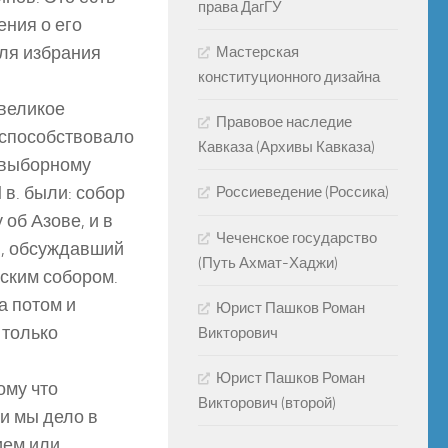
права ДагГУ
ения о его
для избрания
Мастерская
конституционного дизайна
 великое
Правовое наследие
 способствовало
Кавказа (Архивы Кавказа)
 выборному
в. были: собор
Россиеведение (Россика)
 об Азове, и в
Чеченское государство
., обсуждавший
(Путь Ахмат-Хаджи)
ским собором.
а потом и
Юрист Пашков Роман
 только
Викторович
Юрист Пашков Роман
ому что
Викторович (второй)
и мы дело в
ием или