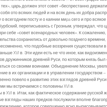
 тех», царь должен этот совет «беспрестанно держати
и собя ото всяких людей и на всяк день их добра расп
 о всегоднем посту и о каянии миpa сего и про всякое
 Курбский, переписываясь с Грозным, утверждал, что
при себе «совет всенародных человек». К сожалению,
ельства сохранились от довольно позднего времени, 
, несомненно, что подобные воззрения существовали 
аньше XVI в. Эти идеи есть не что иное, как видоизме
ов дружинников древней Руси, по которым князь был
ться со своими воинами. Объединение Москвы, увел
ние в их организации и в управлении государством – 
венно повело к развитию этих взглядов древней Руси 
ми мы встречаемся с половины XVI в.
 в XVI в. Итак, как фактическое содержание русской жи
е взгляды наших предков послужили вполне благоп
чреждению, которое совершенно ясно вырисовывает