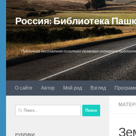
Перейти к содержимому
Россия: Библиотека Паш
Публичная бесплатная политико-правовая интернет-библиот
О сайте
Автор
Мой род
Взгляд
Програм
МАТЕР
Найти:
Зе
РУБРИКИ