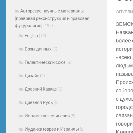
Авторские научные материалы
ОПУБЛ
(правовая реконструкция и правовая
ЗЕМС
футурология)
(192)
Назван
English
(12)
более 
истори
Базы данных
(6)
«всею 
Галактический союз
(5)
людьми
называ
Дизайн
(1)
Происх
Древний Кавказ
(6)
соборо
с духо
Древняя Русь
(5)
городс
связан
Исламские сочинения
(8)
говори
Иудаика (евреи и Израиль)
(9)
К непо