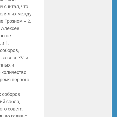
 считал, что
еделял их между
 Грозном – 2,
и Алексее
но не
и 1,
соборов;
за весь XVI и
олных и
е количество
время первого
х соборов
кий собор,
ного совета
ц во главе с