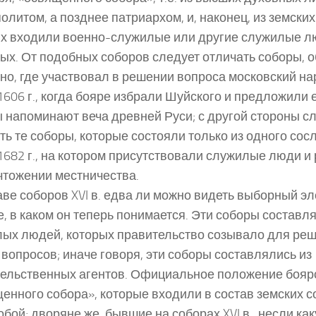
олитом, а позднее патриархом, и, наконец, из земских
х входили военно-служилые или другие служилые л
лых. От подобных соборов следует отличать соборы,
но, где участвовал в решении вопроса московский на
1606 г., когда бояре избрали Шуйского и предложили е
 напоминают веча древней Руси; с другой стороны с
ть те соборы, которые состояли только из одного сос
1682 г., на котором присутствовали служилые люди и
чтожении местничества.
аве соборов XVI в. едва ли можно видеть выборный эл
, в каком он теперь понимается. Эти соборы составля
ых людей, которых правительство созывало для реш
 вопросов; иначе говоря, эти соборы составлялись из
ельственных агентов. Официальное положение бояр
енного собора», которые входили в состав земских с
обой; дворяне же, бывшие на соборах XVI в., несли ка