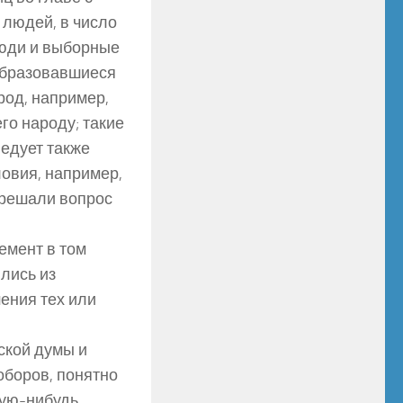
 людей, в число
юди и выборные
 образовавшиеся
род, например,
го народу; такие
ледует также
ловия, например,
 решали вопрос
емент в том
лись из
ения тех или
ской думы и
оборов, понятно
кую-нибудь