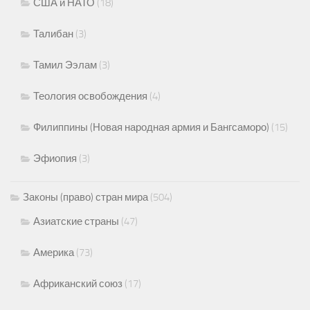
США и НАТО
(18)
Талибан
(3)
Тамил Ээлам
(3)
Теология освобождения
(4)
Филиппины (Новая народная армия и Бангсаморо)
(15)
Эфиопия
(3)
Законы (право) стран мира
(504)
Азиатские страны
(47)
Америка
(73)
Африканский союз
(17)