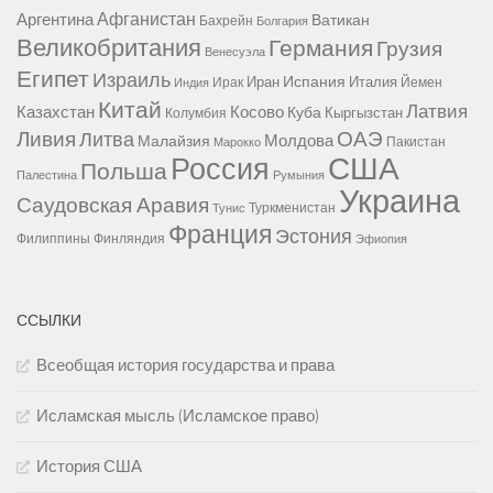
Афганистан
Аргентина
Ватикан
Бахрейн
Болгария
Великобритания
Германия
Грузия
Венесуэла
Египет
Израиль
Испания
Иран
Италия
Ирак
Йемен
Индия
Китай
Латвия
Казахстан
Косово
Куба
Кыргызстан
Колумбия
Ливия
ОАЭ
Литва
Молдова
Малайзия
Пакистан
Марокко
США
Россия
Польша
Палестина
Румыния
Украина
Саудовская Аравия
Туркменистан
Тунис
Франция
Эстония
Филиппины
Финляндия
Эфиопия
ССЫЛКИ
Всеобщая история государства и права
Исламская мысль (Исламское право)
История США