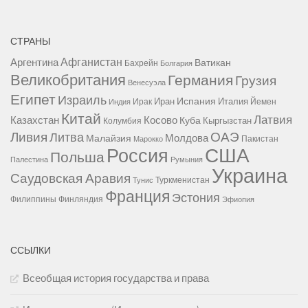
СТРАНЫ
Афганистан
Аргентина
Ватикан
Бахрейн
Болгария
Великобритания
Германия
Грузия
Венесуэла
Египет
Израиль
Испания
Иран
Италия
Ирак
Йемен
Индия
Китай
Латвия
Казахстан
Косово
Куба
Кыргызстан
Колумбия
Ливия
ОАЭ
Литва
Молдова
Малайзия
Пакистан
Марокко
США
Россия
Польша
Палестина
Румыния
Украина
Саудовская Аравия
Туркменистан
Тунис
Франция
Эстония
Филиппины
Финляндия
Эфиопия
ССЫЛКИ
Всеобщая история государства и права