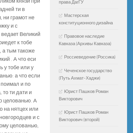
еликом князи при
права ДагГУ
адней ти в
Мастерская
, ни грамот не
конституционного дизайна
жку и с
о ведает Великий
Правовое наследие
риедет к тобе
Кавказа (Архивы Кавказа)
, а тым такоже
Россиеведение (Россика)
кий . А что еси
ь у тобе или у
Чеченское государство
анью: а что если
(Путь Ахмат-Хаджи)
 поимал и по
Юрист Пашков Роман
 то ти дати и
Викторович
по целованью. А
то на нятцех или
Юрист Пашков Роман
 новгородцев и с
Викторович (второй)
тому целованью,