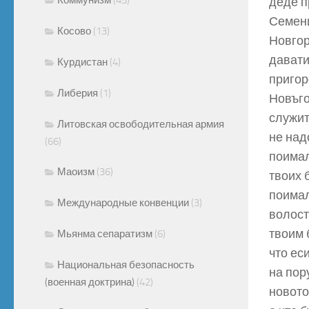
деде п
Семени
Косово
(13)
Новгор
давати
Курдистан
(4)
пригор
Либерия
(1)
Новъго
служит
Литовская освободительная армия
не над
(66)
поимал
Маоизм
(36)
твоих 
поимал
Международные конвенции
(3)
волост
твоим 
Мьянма сепаратизм
(6)
что ес
Национальная безопасность
на пор
(военная доктрина)
(42)
новото