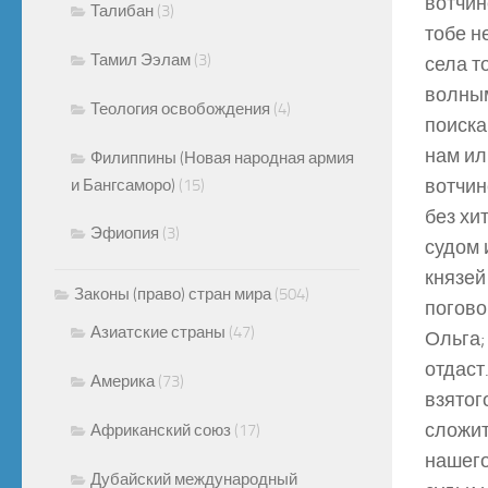
вотчин
Талибан
(3)
тобе н
Тамил Ээлам
(3)
села т
волным
Теология освобождения
(4)
поиска
нам ил
Филиппины (Новая народная армия
вотчин
и Бангсаморо)
(15)
без хи
Эфиопия
(3)
судом 
князей
Законы (право) стран мира
(504)
погово
Азиатские страны
(47)
Ольга;
отдаст
Америка
(73)
взятог
сложит
Африканский союз
(17)
нашего
Дубайский международный