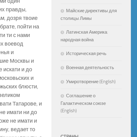
ами один
 их правды,
Майские директивы для
ам, дозря твоие
столицы Лимы
 брате, пойти на
Латинская Америка:
и ти с нами
народная война
их воевод
енья и
Историческая речь
ашие Москвы и
Военная деятельность
 искати и до
московьских и
Умиротворение (English)
жьских блюсти,
 великом
Соглашение о
вати Татарове, и
Галактическом союзе
(English)
не имати ни до
оже не имати и
ину, ведает то
СТРАНЫ