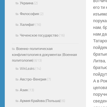
вотчич
Украина
(2)
его ти
изъима
Философия
(2)
порука 
Халифат
(16)
нам, б
нам да
Чеченское государство
(16)
Татаро
пойдем
Военно-политическая
братьи
конфликтология в документах (Военная
политология)
(613)
Литва,
братью
WikiLeaks
(14)
пойдут
Австро-Венгрия
(7)
А в Ро
целова
Азия
(13)
поручн
сведен
Армия Крайова (Польша)
(6)