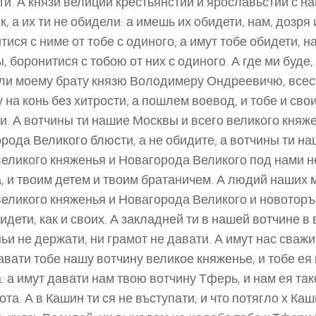
ти. А князи велиции крестьянстии и ярославьстии с н
к, а их ти не обидели: а имешь их обидети, нам, дозря
тися с ниме от тобе с одиного; а имут тобе обидети, н
, боронитися с тобою от них с одиного. А где ми буде,
или моему брату князю Володимеру Ондреевичю, всест
 на конь без хитрости; а пошлем воевод, и тобе и сво
и. А вотчины ти нашие Москвы и всего великого княж
рода Великого блюсти, а не обидите; а вотчины ти н
великого княженья и Новагорода Великого под нами не
, и твоим детем и твоим братаничем. А людий наших 
великого княженья и Новагорода Великого и новоторъ
бидети, как и своих. А закладней ти в нашей вотчине в
ьи не держати, ни грамот не давати. А имут нас сважи
авати тобе нашу вотчину великое княженье, и тобе ея 
: а имут давати нам твою вотчину Тферь, и нам ея так
ота. А в Кашин ти ся не въступати, и что потягло х Каш