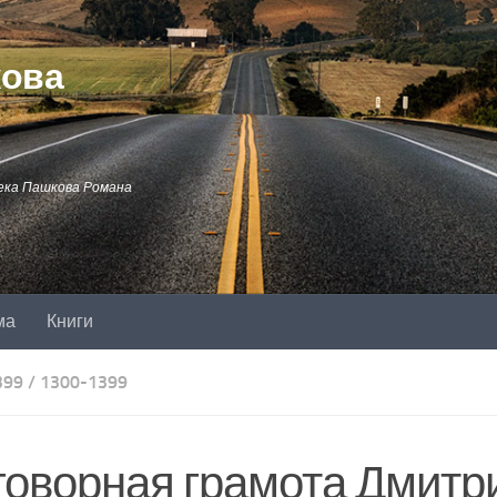
кова
ека Пашкова Романа
ма
Книги
399
/
1300-1399
говорная грамота Дмитр