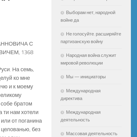
Выборам нет, народной
войне да
Не голосуйте. расширяйте
партизанскую войну
АННОВИЧА С
ИЧЕМ, 1368
Народная война служит
мировой революции
уси. На семь,
Мы — инициаторы
елуй ко мне
чю и к моему
Международная
Великому
директива
е собе братом
а ти нам хотели
Международная
деятельность
 или от поганина
о целованью, без
Массовая деятельность