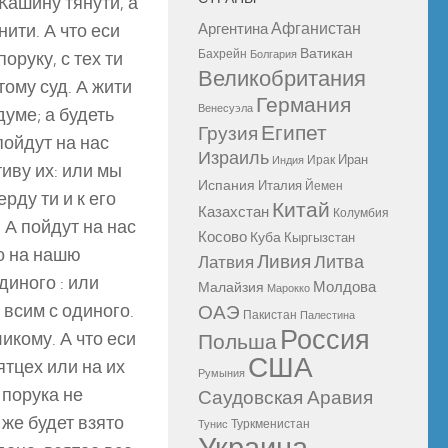
Кашину тянути, а
Афганистан
нити. А что еси
Аргентина
Ватикан
Бахрейн
оруку, с тех ти
Болгария
Великобритания
 тому суд. А жити
Германия
Венесуэла
думе; а будеть
Египет
Грузия
пойдут на нас
Израиль
Иран
Ирак
Индия
тиву их: или мы
Испания
Италия
Йемен
рду ти и к его
Китай
Казахстан
Колумбия
. А пойдут на нас
Косово
Куба
Кыргызстан
го на нашю
Ливия
Литва
Латвия
диного : или
Молдова
Малайзия
Марокко
 всим с одиного.
ОАЭ
Пакистан
Палестина
Россия
ликому. А что еси
Польша
США
ятцех или на их
Румыния
 порука не
Саудовская Аравия
 же будет взято
Туркменистан
Тунис