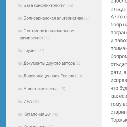
опосле
База конфликтология
(75)
отъдат
А что 
Боливарианская альтернатива
(2)
бояр н
Гватемала (национальное
пограб
примирение)
(12)
и паво
поиман
Грузия
(27)
бояром
Документы другого автора
(6)
отъдат
рати, а
Дореволюционная Россия
(13)
исправ
что бу
Египетская весна
(16)
как ес
ИРА
(18)
тому в
старин
Каталония 2017
(5)
Торжьк
Коммунизм
(45)