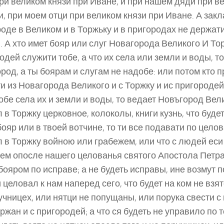
ри великом князи при Иване, и при нашем дяди при в
, при моем отци при великом князи при Иване. А закл
оде в Великом и в Торжьку и в пригородах не держати
. А хто имет бояр или слуг Новагорода Великого И Тор
одей служити тобе, а что их села или земли и воды, т
род, а ты боярам и слугам не надобе: или потом кто п
и из Новагорода Великого и с Торжку и ис пригородей
обе села их и земли и воды, то ведает Новъгород Вели
 в Торжку церковное, колоколы, книги кузнь, что будет
бояр или в твоей вотчине, то ти все подавати по целов
 в Торжку войною или грабежем, или что с людей еси
ем опосле нашего целованья святого Апостола Петра,
бояром по исправе; а не будеть исправы, ине возмут 
и целовал к нам наперед сего, что будет на ком не взя
учницех, или нятци не попущаны, или порука свести с
ржан и с пригородей; а что ся будеть не управило по 