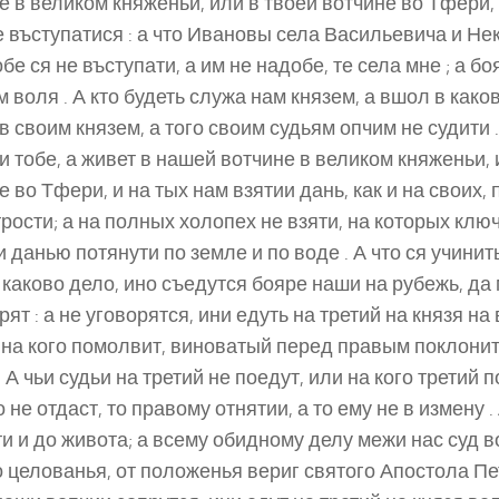
е в великом княженьи, или в твоей вотчине во Тфери, 
е въступатися : а что Ивановы села Васильевича и Не
обе ся не въступати, а им не надобе, те села мне ; а б
 воля . А кто будеть служа нам князем, а вшол в каков
в своим князем, а того своим судьям опчим не судити .
и тобе, а живет в нашей вотчине в великом княженьи, 
е во Тфери, и на тых нам взятии дань, как и на своих,
трости; а на полных холопех не взяти, на которых клю
и данью потянути по земле и по воде . А что ся учинит
 каково дело, ино съедутся бояре наши на рубежь, да
рят : а не уговорятся, ини едуть на третий на князя на
 на кого помолвит, виноватый перед правым поклонит
. А чьи судьи на третий не поедут, или на кого третий 
о не отдаст, то правому отнятии, а то ему не в измену 
и и до живота; а всему обидному делу межи нас суд в
 целованья, от положенья вериг святого Апостола Пет