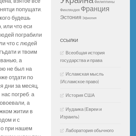
Украина
дена, взятое все
Филиппины
Франция
 нятци попущати.
Финляндия
Эстония
 кого будешь
Эфиопия
, или что еси
 людей пограбили
ССЫЛКИ
или что с людей
отъдати и твоим
Всеобщая история
ованью, а
государства и права
ною не был на
Исламская мысль
коже отдати по
(Исламское право)
я дни за месяц,
 нас погреб: а
История США
повоевали, а
Иудаика (Евреи и
ъжком житии в
Израиль)
одом и с
ло при нашем
Лаборатория обычного