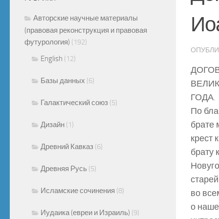
Ио
Авторские научные материалы
(правовая реконструкция и правовая
футурология)
(192)
ОПУБЛ
English
(12)
ДОГОВ
Базы данных
(6)
ВЕЛИК
ГОДА.
Галактический союз
(5)
По бла
брате 
Дизайн
(1)
крест 
Древний Кавказ
(6)
брату 
Новуго
Древняя Русь
(5)
старей
Исламские сочинения
(8)
во все
о наше
Иудаика (евреи и Израиль)
(9)