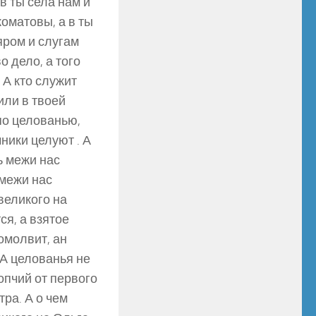
в ты села нам и
коматовы, а в ты
ояром и слугам
о дело, а того
 А кто служит
или в твоей
 по целованью,
чники целуют . А
ь межи нас
 межи нас
 великого на
ся, а взятое
помолвит, ан
. А целованья не
опчий от первого
ра. А о чем