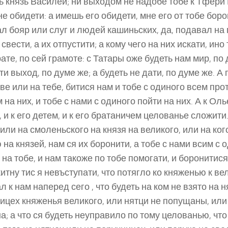
ь князь Василей; ни выходом не надобе тобе к Тфери 
 не обидети: а имешь его обидети, мне его от тобе боро
л бояр или слуг и людей кашиньских, да, подавал на п
свести, а их отпустити; а кому чего на них искати, ино
рате, по сей грамоте: с Татары оже будеть нам мир, по 
ти выход, по думе же; а будеть не дати, по думе же. А 
ве или на тебе, битися нам и тобе с одиного всем про
 на них, и тобе с нами с одиного пойти на них. А к Олье
, и к его детем, и к его братаничем целованье сложити
 или на смоленьского на князя на великого, или на ко
 на князей, нам ся их боронити, а тобе с нами всим с о
 на тобе, и нам такоже по тобе помогати, и боронитися
китну тис я невъступати, что потягло ко княженью к ве
л к нам наперед сего , что будеть на ком не взято на н
ицех княженья великого, или нятци не попущаны, или
а; а что ся будеть неуправило по тому целованью, что