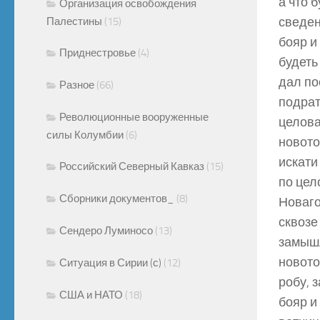
а что 
Организация освобождения
сведен
Палестины
(15)
бояр и 
Приднестровье
(4)
будеть
дал по
Разное
(66)
подрат
Революционные вооруженные
целова
силы Колумбии
(6)
новото
искати
Российский Северный Кавказ
(15)
по цел
Сборники документов_
(8)
Новаго
сквозе
Сендеро Луминосо
(13)
замышл
новото
Ситуация в Сирии (с)
(12)
робу, 
США и НАТО
(18)
бояр и 