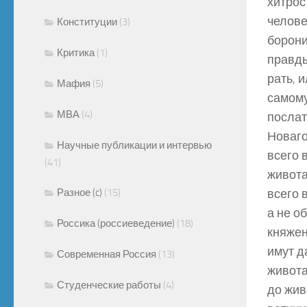
хитрос
челове
Конституции
(3)
борони
Критика
(1)
правды
рать, 
Мафия
(5)
самому
МВА
(4)
послат
Новаго
Научные публикации и интервью
всего 
(41)
живота
Разное (c)
(15)
всего 
а не о
Россика (россиеведение)
(18)
княжен
имут д
Современная Россия
(13)
живота
Студенческие работы
(4)
до жив