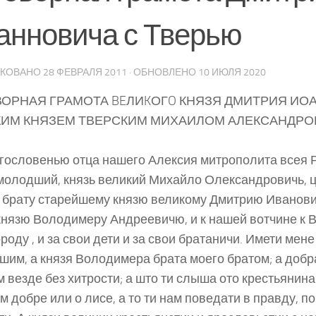
анновича с Тверью
ИКОВАНО
28 ФЕВРАЛЯ 2011
· ОБНОВЛЕНО
10 ИЮЛЯ 2020
ОРНАЯ ГРАМОТА BEЛИKОГO КНЯЗЯ ДМИТРИЯ ИО
ИМ КНЯЗЕМ ТВЕРСКИМ МИХАИЛОМ АЛЕКСАНДРОВ
гословенью отца нашего Алексия митрополита всея Р
молодший, князь великий Михайло Олександровичь, ц
к брату старейшему князю великому Дмитрию Иванови
князю Володимеру Андреевичю, и к нашей вотчине к 
роду , и за свои дети и за свои братаничи. Имети мен
шим, а князя Володимера брата моего братом; а добр
м везде без хитрости; а што ти слыша ото крестьянина
м добре или о лисе, а то ти нам поведати в правду, п