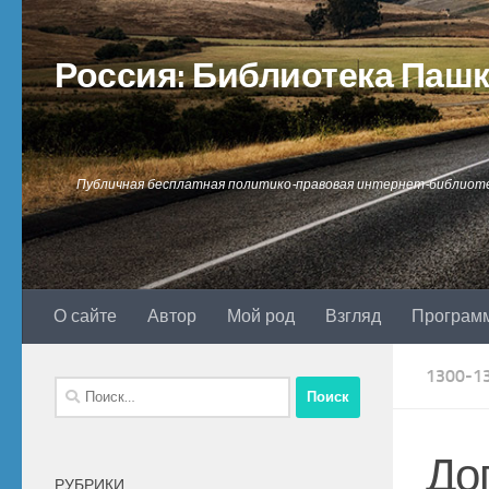
Перейти к содержимому
Россия: Библиотека Паш
Публичная бесплатная политико-правовая интернет-библиот
О сайте
Автор
Мой род
Взгляд
Програм
1300-1
Найти:
До
РУБРИКИ