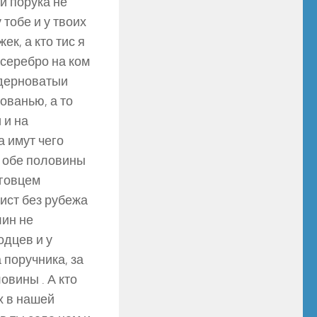
ли порука не
 тобе и у твоих
ек, а кто тис я
серебро на ком
 дерноватыи
ованью, а то
 и на
а имут чего
с обе половины
рговцем
чист без рубежа
лин не
одцев и у
 поручника, за
ловины . А кто
их в нашей