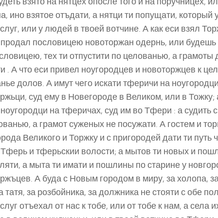
будеть взято на нятцех опосле того и на поручницех, и
а, ино взятое отъдати, а нятци ти попущати, который у
слуг, или у людей в твоей вотчине. А как еси взял Торж
 продал пословицею новоторжан одернь, или будешь 
словицею, тех ти отпустити по целованью, а грамоты
и . А что еси привел ноугородцев и новоторжцев к цел
нье долов. А имут чего искати тферичи на ноугородци
ржьци, суд ему в Новегороде в Великом, или в Тожку; 
 ноугородци на тферичах, суд им во Тфери : а судить 
ованью, а грамот суженых не посужати. А гостем и то
рода Великого и Торжку и с пригородей дати ти путь 
 Тферь и тферьскии волости; а мытов ти новых и пош
яти, а мыта ти имати и пошлины по старине у новгор
ржъцев. А буда с Новым городом в миру, за холопа, за
за татя, за розбойника, за должника не стояти с обе по
слуг отъехал от нас к тобе, или от тобе к нам, а села 