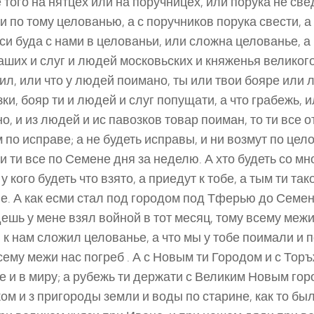
 того на нятцех или на поручницех, или порука не све
и по тому целованью, а с поручников порука свести, а
еси буда с нами в целованьи, или сложна целованье, а
аших и слуг и людей московьских и княженья великого
ил, или что у людей поимано, ты или твои бояре или
зки, бояр ти и людей и слуг попущати, а что грабежь, 
о, и из людей и ис павозков товар поиман, то ти все 
 по исправе; а не будеть исправы, и ни возмут по цел
и ти все по Семене дня за неделю. А хто будеть со м
 у кого будеть что взято, а приедут к тобе, а тым ти та
е. А как есми стал под городом под Тферью до Семен
дешь у мене взял войной в тот месяц, тому всему межи
и к нам сложил целованье, а что мы у тобе поимали и 
сему межи нас погреб . А с Новым ти Городом и с Тор
е и в миру; а рубежь ти держати с Великим Новым гор
ом и з пригороды земли и воды по старине, как то бы