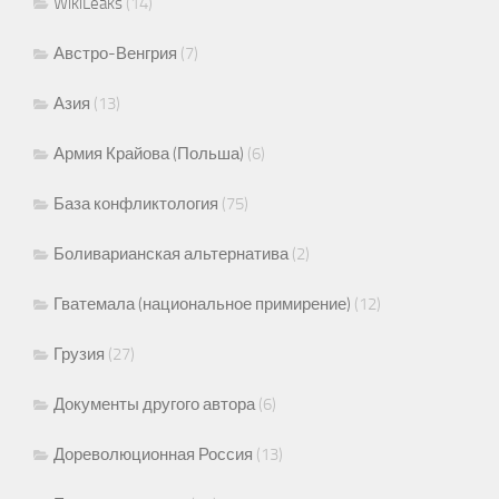
WikiLeaks
(14)
Австро-Венгрия
(7)
Азия
(13)
Армия Крайова (Польша)
(6)
База конфликтология
(75)
Боливарианская альтернатива
(2)
Гватемала (национальное примирение)
(12)
Грузия
(27)
Документы другого автора
(6)
Дореволюционная Россия
(13)