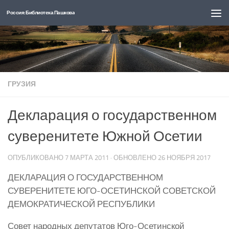
Россия: Библиотека Пашкова
Перейти к содержимому
ГРУЗИЯ
Декларация о государственном
суверенитете Южной Осетии
ОПУБЛИКОВАНО
7 МАРТА 2011
· ОБНОВЛЕНО
26 НОЯБРЯ 2017
ДЕКЛАРАЦИЯ О ГОСУДАРСТВЕННОМ
СУВЕРЕНИТЕТЕ ЮГО-ОСЕТИНСКОЙ СОВЕТСКОЙ
ДЕМОКРАТИЧЕСКОЙ РЕСПУБЛИКИ
Совет народных депутатов Юго-Осетинской