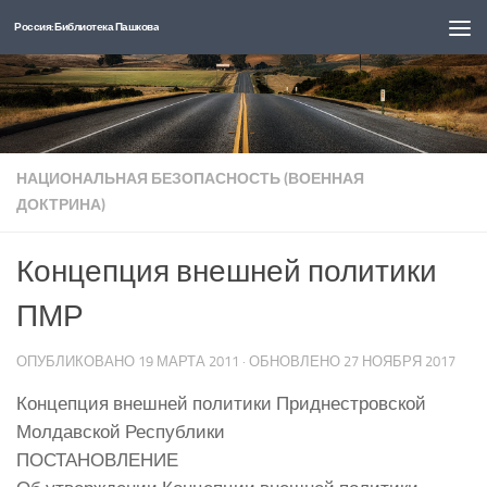
Россия: Библиотека Пашкова
Перейти к содержимому
НАЦИОНАЛЬНАЯ БЕЗОПАСНОСТЬ (ВОЕННАЯ
ДОКТРИНА)
Концепция внешней политики
ПМР
ОПУБЛИКОВАНО
19 МАРТА 2011
· ОБНОВЛЕНО
27 НОЯБРЯ 2017
Концепция внешней политики Приднестровской
Молдавской Республики
ПОСТАНОВЛЕНИЕ