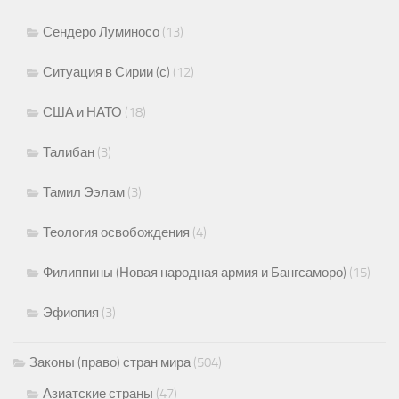
Сендеро Луминосо
(13)
Ситуация в Сирии (с)
(12)
США и НАТО
(18)
Талибан
(3)
Тамил Ээлам
(3)
Теология освобождения
(4)
Филиппины (Новая народная армия и Бангсаморо)
(15)
Эфиопия
(3)
Законы (право) стран мира
(504)
Азиатские страны
(47)