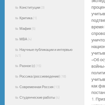
экспед
процен
Конституции
(3)
учитыв
Критика
(1)
подтве
время 
Мафия
(5)
спрово
МВА
(4)
уничто
национ
Научные публикации и интервью
учитыв
(41)
«Об ос
Разное (c)
(15)
войны»
полити
Россика (россиеведение)
(18)
учитыв
как фа
Современная Россия
(13)
постан
Студенческие работы
(4)
1. При