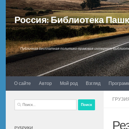
Перейти к содержимому
Россия: Библиотека Паш
Публичная бесплатная политико-правовая интернет-библиот
О сайте
Автор
Мой род
Взгляд
Програм
ГРУЗИ
Найти:
Ре
РУБРИКИ