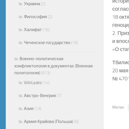
истори
Украина
(2)
соглас
18 окт
Философия
(2)
геноци
Халифат
(16)
2. При
и впос
Чеченское государство
(16)
«О ста
Военно-политическая
Тбили
конфликтология в документах (Военная
20 мая
политология)
(613)
№ 4701
WikiLeaks
(14)
Австро-Венгрия
(7)
Метки:
Азия
(13)
Армия Крайова (Польша)
(6)