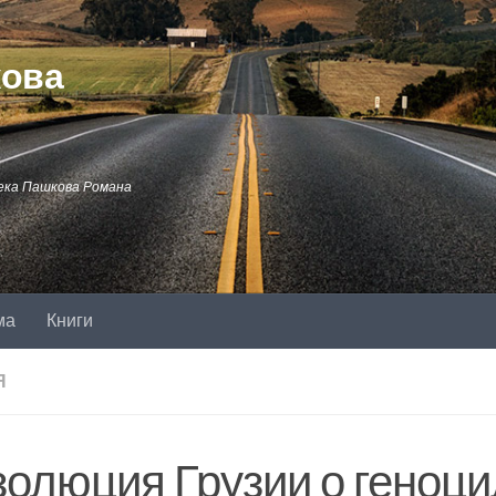
кова
ека Пашкова Романа
ма
Книги
Я
золюция Грузии о геноц