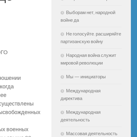
Выборам нет, народной
войне да
Не голосуйте. расширяйте
партизанскую войну
ОГО
Народная война служит
мировой революции
Мы — инициаторы
тношении
 когда
Международная
нее
директива
осуществлены
 высвобожденных
Международная
деятельность
ных военных
Массовая деятельность