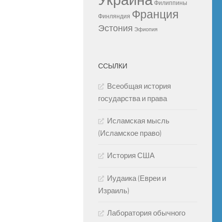
Украина
Филиппины
Франция
Финляндия
Эстония
Эфиопия
ССЫЛКИ
Всеобщая история
государства и права
Исламская мысль
(Исламское право)
История США
Иудаика (Евреи и
Израиль)
Лаборатория обычного