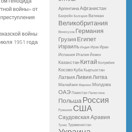
том геноцида
Афганистан
утной войны» от
Аргентина
Ватикан
Бахрейн
 преступления
Болгария
Великобритания
Германия
Венесуэла
авказской войны
Египет
Грузия
июля 1951 года
Израиль
Иран
Ирак
Индия
Испания
Италия
Йемен
Китай
Казахстан
Колумбия
Косово
Куба
Кыргызстан
Ливия
Литва
Латвия
Молдова
Малайзия
Марокко
ОАЭ
Пакистан
Палестина
Россия
Польша
США
Румыния
Саудовская Аравия
Туркменистан
Тунис