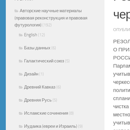
че
Авторские научные материалы
(правовая реконструкция и правовая
футурология)
(192)
ОПУБЛ
English
(12)
РЕЗО
Базы данных
(6)
О ПРИ
РОСС
Галактический союз
(5)
Парлам
учитыв
Дизайн
(1)
черкес
Древний Кавказ
(6)
полити
сплани
Древняя Русь
(5)
чистка
Исламские сочинения
(8)
местно
учитыв
Иудаика (евреи и Израиль)
(9)