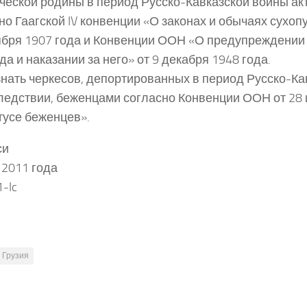
ческой родины в период Русско-Кавказской войны ак
но Гаагской IV конвенции «О законах и обычаях сухоп
ября 1907 года и Конвенции ООН «О предупреждении
да и наказании за него» от 9 декабря 1948 года.
знать черкесов, депортированных в период Русско-К
ледствии, беженцами согласно Конвенции ООН от 28 
тусе беженцев».
си
 2011 года
-Ic
Грузия