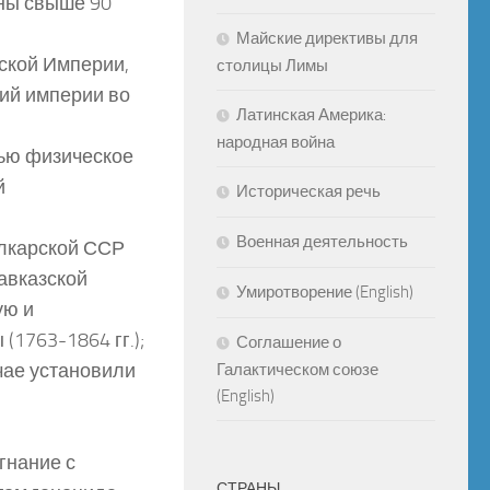
ины свыше 90
Майские директивы для
ской Империи,
столицы Лимы
ий империи во
Латинская Америка:
народная война
ью физическое
й
Историческая речь
Военная деятельность
лкарской ССР
авказской
Умиротворение (English)
ую и
1763-1864 гг.);
Соглашение о
чае установили
Галактическом союзе
(English)
гнание с
СТРАНЫ