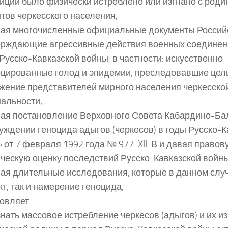
иций было физически истреблено или изгнано с род
тов черкесского населения,
ая многочисленные официальные документы Россий
рждающие агрессивные действия военных соединен
Русско-Кавказской войны, в частности: искусственно
цированные голод и эпидемии, преследовавшие цел
жение представителей мирного населения черкесско
альности;
ая постановление Верховного Совета Кабардино-Ба
уждении геноцида адыгов (черкесов) в годы Русско-К
 от 7 февраля 1992 года № 977-XII-В и давая правов
ческую оценку последствий Русско-Кавказской войны (
ая длительные исследования, которые в данном слу
кт, так и намерение геноцида,
овляет:
знать массовое истребление черкесов (адыгов) и их из