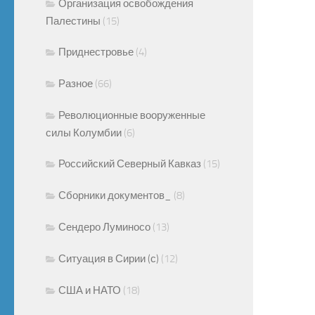
Организация освобождения
Палестины
(15)
Приднестровье
(4)
Разное
(66)
Революционные вооруженные
силы Колумбии
(6)
Российский Северный Кавказ
(15)
Сборники документов_
(8)
Сендеро Луминосо
(13)
Ситуация в Сирии (с)
(12)
США и НАТО
(18)