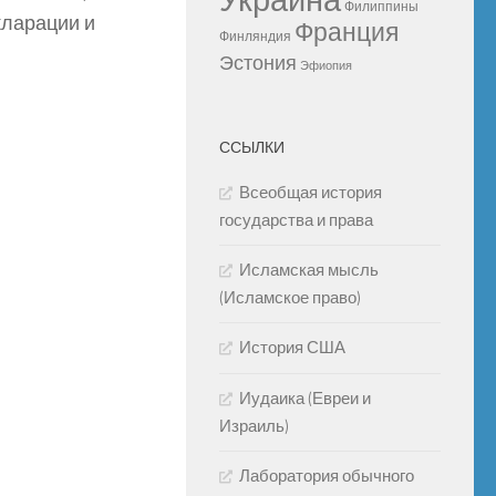
Украина
Филиппины
кларации и
Франция
Финляндия
Эстония
Эфиопия
ССЫЛКИ
Всеобщая история
государства и права
Исламская мысль
(Исламское право)
История США
Иудаика (Евреи и
Израиль)
Лаборатория обычного