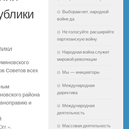
ублики
Выборам нет, народной
войне да
Не голосуйте. расширяйте
партизанскую войну
ЛИКИ
Народная война служит
мировой революции
умяновского
ов Советов всех
Мы — инициаторы
Международная
нным
директива
новского района
равноправию и
Международная
деятельность
й
Массовая деятельность
гг.»;