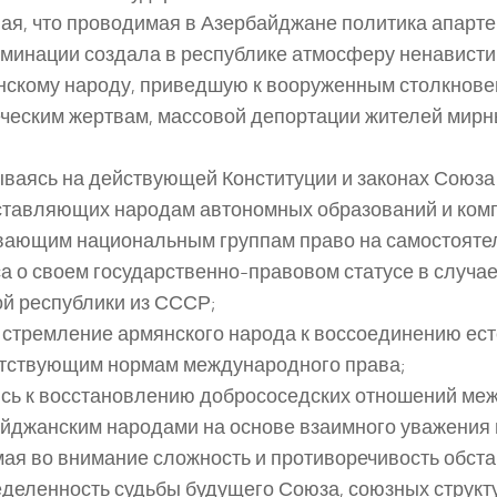
ая, что проводимая в Азербайджане политика апарте
минации создала в республике атмосферу ненависти
нскому народу, приведшую к вооруженным столкнове
ческим жертвам, массовой депортации жителей мирн
ваясь на действующей Конституции и законах Союза
тавляющих народам автономных образований и ком
вающим национальным группам право на самостояте
а о своем государственно-правовом статусе в случа
й республики из СССР;
 стремление армянского народа к воссоединению ес
тствующим нормам международного права;
сь к восстановлению добрососедских отношений меж
йджанским народами на основе взаимного уважения п
ая во внимание сложность и противоречивость обстан
деленность судьбы будущего Союза, союзных структу