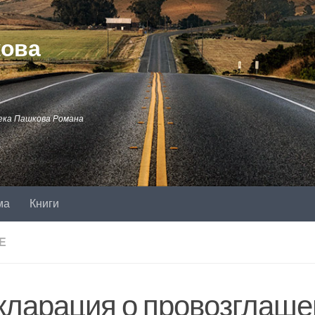
кова
ека Пашкова Романа
ма
Книги
Е
кларация о провозглаше