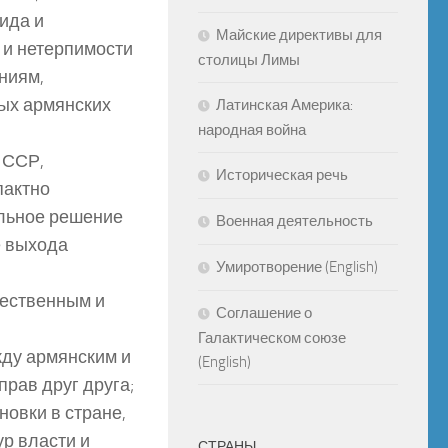
ида и
Майские директивы для
 и нетерпимости
столицы Лимы
ниям,
ых армянских
Латинская Америка:
народная война
 ССР,
Историческая речь
пактно
льное решение
Военная деятельность
е выхода
Умиротворение (English)
тественным и
Соглашение о
Галактическом союзе
ду армянским и
(English)
рав друг друга;
овки в стране,
р власти и
СТРАНЫ