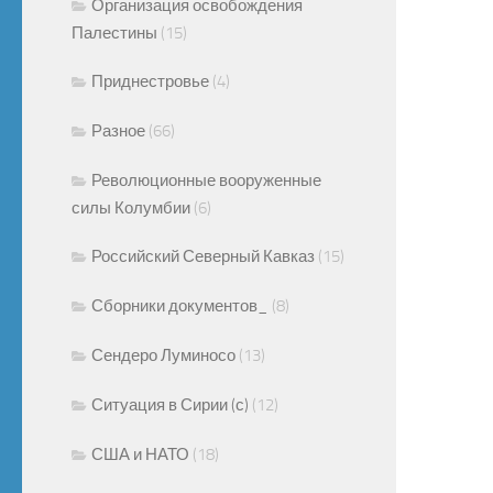
Организация освобождения
Палестины
(15)
Приднестровье
(4)
Разное
(66)
Революционные вооруженные
силы Колумбии
(6)
Российский Северный Кавказ
(15)
Сборники документов_
(8)
Сендеро Луминосо
(13)
Ситуация в Сирии (с)
(12)
США и НАТО
(18)