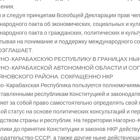
ения;
 и следуя принципам Всеобщей Декларации прав чел
ародного пакта об экономических, социальных и кул
ародного пакта о гражданских, политических и культ
тывая на понимание и поддержку международного с
ОЗГЛАШАЕТ:
НО-КАРАБАХСКУЮ РЕСПУБЛИКУ В ГРАНИЦАХ Н
РНО-КАРАБАХСКОЙ АВТОНОМНОЙ ОБЛАСТИ И СО
НОВСКОГО РАЙОНА. СОКРАЩЕННО НКР.
о-Карабахская Республика пользуется полномочиями
тавленными республикам Конституцией и законодат
яет за собой право самостоятельно определять свой
ой статус на основе политических консультаций и пе
дством страны и республик. На территории Нагорно-
лики до принятия Конституции и законов НКР действ
нодательство СССР, а также другие ныне действующи