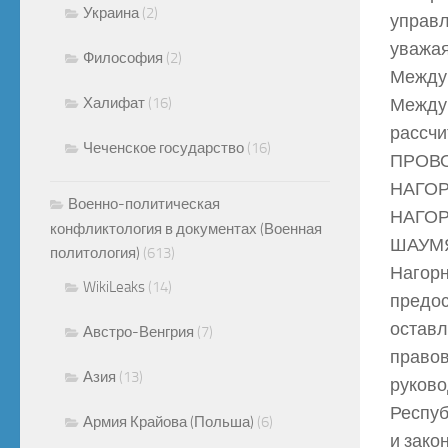
Украина
(2)
управл
уважая
Философия
(2)
Междун
Халифат
(16)
Междун
рассчи
Чеченское государство
(16)
ПРОВ
НАГОР
Военно-политическая
НАГО
конфликтология в документах (Военная
ШАУМЯ
политология)
(613)
Нагорн
WikiLeaks
(14)
предос
оставл
Австро-Венгрия
(7)
правов
Азия
(13)
руково
Респуб
Армия Крайова (Польша)
(6)
и зако