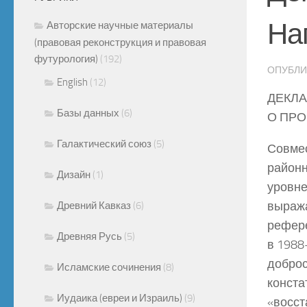
На
Авторские научные материалы
(правовая реконструкция и правовая
футурология)
(192)
ОПУБЛ
English
(12)
ДЕКЛ
Базы данных
(6)
О ПР
Галактический союз
(5)
Совмес
районн
Дизайн
(1)
уровн
выража
Древний Кавказ
(6)
рефере
Древняя Русь
(5)
в 1988
доброс
Исламские сочинения
(8)
конста
Иудаика (евреи и Израиль)
(9)
«восст