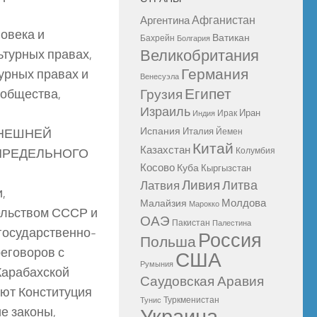
Афганистан
Аргентина
овека и
Ватикан
Бахрейн
Болгария
ьтурных правах,
Великобритания
Германия
урных правах и
Венесуэла
Египет
ообщества,
Грузия
Израиль
Иран
Ирак
Индия
Испания
ЫНЕШНЕЙ
Италия
Йемен
Китай
Казахстан
ПРЕДЕЛЬНОГО
Колумбия
Косово
Куба
Кыргызстан
Ливия
Литва
Латвия
,
Молдова
Малайзия
Марокко
ельством СССР и
ОАЭ
Пакистан
Палестина
 государственно-
Россия
Польша
реговоров с
США
Румыния
Карабахской
Саудовская Аравия
уют Конституция
Туркменистан
Тунис
е законы,