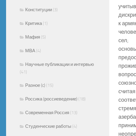
учитыв
Конституции
(3)
дискри
к армя
Критика
(1)
челове
Мафия
(5)
сел;
основы
МВА
(4)
предос
Научные публикации и интервью
прожи
(41)
вопрос
союзно
Разное (c)
(15)
считая
Россика (россиеведение)
(18)
соотве
стремя
Современная Россия
(13)
азерба
приним
Студенческие работы
(4)
неопре