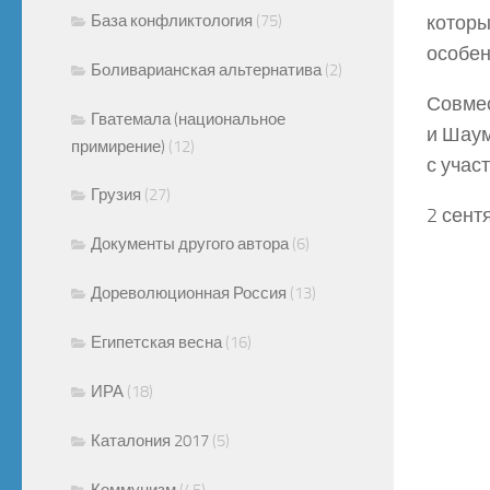
База конфликтология
(75)
которы
особен
Боливарианская альтернатива
(2)
Совмес
Гватемала (национальное
и Шаум
примирение)
(12)
с учас
Грузия
(27)
2 сент
Документы другого автора
(6)
Дореволюционная Россия
(13)
Египетская весна
(16)
ИРА
(18)
Каталония 2017
(5)
Коммунизм
(45)