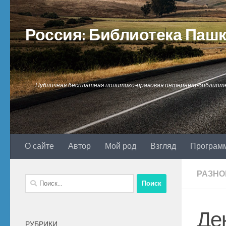
Перейти к содержимому
Россия: Библиотека Паш
Публичная бесплатная политико-правовая интернет-библиот
О сайте
Автор
Мой род
Взгляд
Програм
РАЗНО
Найти:
Де
РУБРИКИ