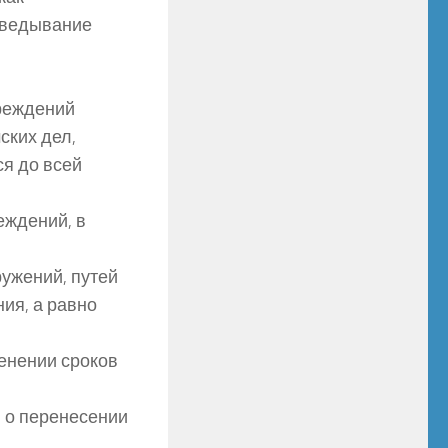
аведывание
чреждений
ских дел,
ся до всей
еждений, в
ружений, путей
ия, а равно
менении сроков
и о перенесении