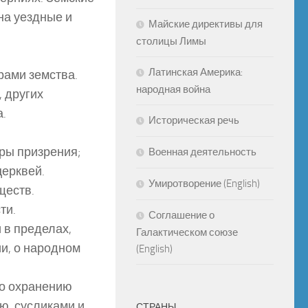
на уездные и
Майские директивы для
столицы Лимы
Латинская Америка:
рами земства.
народная война
, других
.
Историческая речь
ры призрения;
Военная деятельность
церквей.
Умиротворение (English)
ществ.
ти.
Соглашение о
 в пределах,
Галактическом союзе
и, о народном
(English)
по охранению
ю, сусликами и
СТРАНЫ