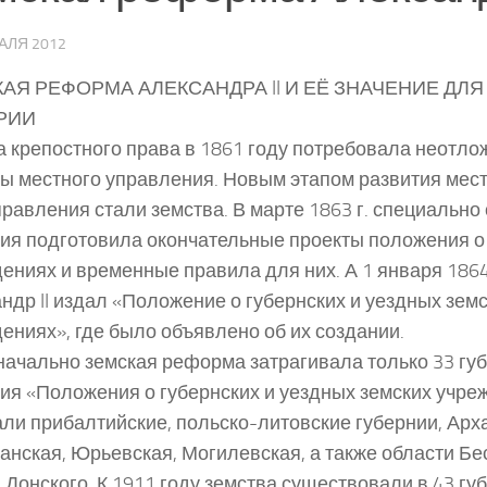
АЛЯ 2012
АЯ РЕФОРМА АЛЕКСАНДРА II И ЕЁ ЗНАЧЕНИЕ ДЛ
РИИ
 крепостного права в 1861 году потребовала неотл
ы местного управления. Новым этапом развития мес
равления стали земства. В марте 1863 г. специально
ия подготовила окончательные проекты положения о
ениях и временные правила для них. А 1 января 1864
ндр II издал «Положение о губернских и уездных зем
ениях», где было объявлено об их создании.
ачально земская реформа затрагивала только 33 губ
ия «Положения о губернских и уездных земских учре
ли прибалтийские, польско-литовские губернии, Арх
анская, Юрьевская, Могилевская, а также области Бе
 Донского. К 1911 году земства существовали в 43 гу