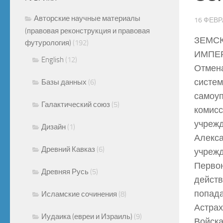
Авторские научные материалы
16 ФЕВР
(правовая реконструкция и правовая
ЗЕМСК
футурология)
(192)
ИМПЕ
English
(12)
Отмена
систем
Базы данных
(6)
самоуп
Галактический союз
(5)
комисс
учрежд
Дизайн
(1)
Алекса
Древний Кавказ
(6)
учрежд
Первон
Древняя Русь
(5)
действ
попада
Исламские сочинения
(8)
Астрах
Иудаика (евреи и Израиль)
(9)
Войска