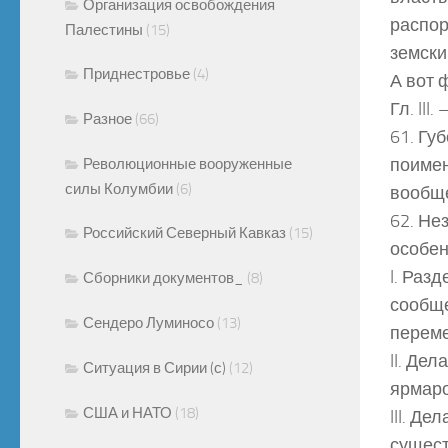
Организация освобождения
распор
Палестины
(15)
земски
Приднестровье
(4)
А вот 
Гл. II
Разное
(66)
61. Гу
поимен
Революционные вооруженные
силы Колумбии
(6)
вообще
62. Не
Российский Северный Кавказ
(15)
особен
I. Раз
Сборники документов_
(8)
сообще
Сендеро Луминосо
(13)
переме
II. Де
Ситуация в Сирии (с)
(12)
ярмар
США и НАТО
(18)
III. Д
сущест