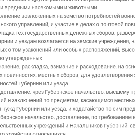
и вредными насекомыми и животными.
полнение возложенных на земство потребностей воинс
нского управлений, и участие в делах о почтовой пов
кладка тех государственных денежных сборов, развер
ернии и уездам возлагается на земские учреждения, 
ых о том узаконений или особых распоряжений, Вы
ю утвержденных.
значение, раскладка, взимание и расходование, на ос
х повинностях, местных сборов, для удовлетворения 
ностей Губернии или уезда.
редставление, чрез Губернское начальство, высшему 
ий и заключений по предметам, касающимся местны
и нужд Губернии или уезда, и ходатайство по сим пре
убернское начальство; доставление, по требованиям
ельственных учреждений и Начальников Губерний, св
го хозяйства относящихся.