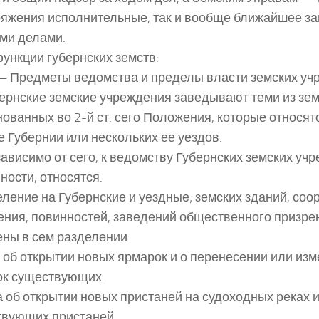
яжения исполнительные, так и вообще ближайшее з
ми делами.
функции губернских земств:
I. — Предметы ведомства и пределы власти земских у
бернские земские учреждения заведывают теми из зем
ованных во 2-й ст. сего Положения, которые относят
 Губернии или нескольких ее уездов.
зависимо от сего, к ведомству Губернских земских учр
ности, относятся:
деление на Губернские и уездные; земских зданий, соо
ния, повинностей, заведений общественного призрен
ны в сем разделении.
ла об открытии новых ярмарок и о перенесении или из
ок существующих.
ела об открытии новых пристаней на судоходных реках 
вующих пристаней.