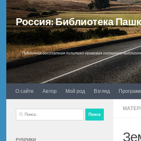
Перейти к содержимому
Россия: Библиотека Паш
Публичная бесплатная политико-правовая интернет-библиот
О сайте
Автор
Мой род
Взгляд
Програм
МАТЕР
Найти:
Зе
РУБРИКИ