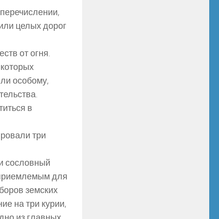
 перечислении,
или целых дорог
ств от огня.
 которых
или особому,
тельства.
титься в
ировали три
и сословный
еприемлемым для
боров земских
ие на три курии,
одно из главных