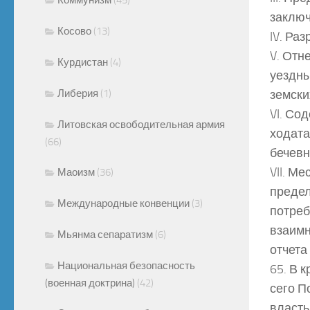
заключ
Косово
(13)
IV. Ра
V. Отн
Курдистан
(4)
уездны
Либерия
(1)
земски
VI. Со
Литовская освободительная армия
ходата
(66)
бечевн
VII. М
Маоизм
(36)
предел
Международные конвенции
(3)
потреб
взаимн
Мьянма сепаратизм
(6)
отчета
Национальная безопасность
65. В 
(военная доктрина)
(42)
сего П
власть