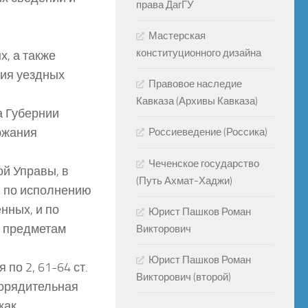
права ДагГУ
Мастерская
конституционного дизайна
х, а также
ния уездных
Правовое наследие
Кавказа (Архивы Кавказа)
а Губернии
ржания
Россиеведение (Россика)
Чеченское государство
ой Управы, в
(Путь Ахмат-Хаджи)
, по исполнению
нных, и по
Юрист Пашков Роман
м предметам
Викторович
Юрист Пашков Роман
по 2, 61-64 ст.
Викторович (второй)
орядительная
как