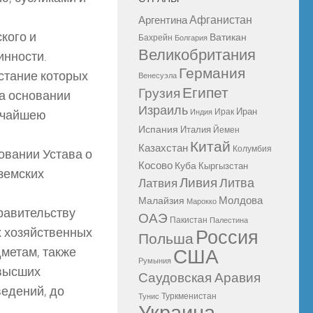
Афганистан
Аргентина
кого и
Ватикан
Бахрейн
Болгария
Великобритания
инности.
Германия
стание которых
Венесуэла
Египет
Грузия
на основании
Израиль
Иран
Ирак
сочайшею
Индия
Испания
Италия
Йемен
Китай
Казахстан
Колумбия
новании Устава о
Косово
Куба
Кыргызстан
земских
Ливия
Литва
Латвия
Молдова
Малайзия
Марокко
правительству
ОАЭ
Пакистан
Палестина
х хозяйственных
Россия
Польша
дметам, также
США
Румыния
 высших
Саудовская Аравия
едений, до
Туркменистан
Тунис