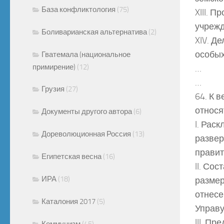
База конфликтология
(75)
XIII. 
учрежд
Боливарианская альтернатива
(2)
XIV. Д
особых
Гватемала (национальное
примирение)
(12)
…
…
Грузия
(27)
64. К 
относя
Документы другого автора
(6)
I. Рас
Дореволюционная Россия
(13)
развер
правит
Египетская весна
(16)
II. Со
ИРА
(18)
размер
отнесе
Каталония 2017
(5)
Управу
III. П
Коммунизм
(45)