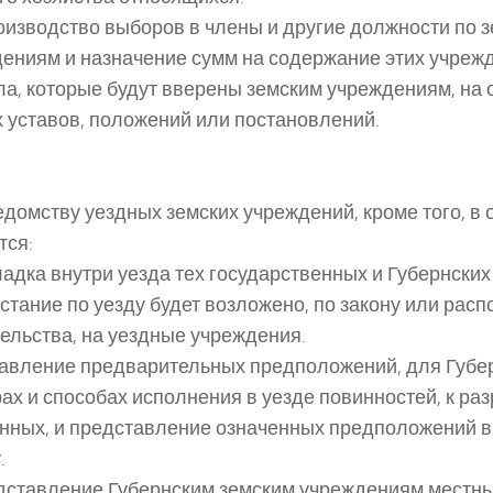
Производство выборов в члены и другие должности по 
ениям и назначение сумм на содержание этих учреж
ела, которые будут вверены земским учреждениям, на
 уставов, положений или постановлений.
ведомству уездных земских учреждений, кроме того, в 
тся:
кладка внутри уезда тех государственных и Губернских
стание по уезду будет возложено, по закону или рас
ельства, на уездные учреждения.
ставление предварительных предположений, для Губер
ах и способах исполнения в уезде повинностей, к ра
нных, и представление означенных предположений в
.
редставление Губернским земским учреждениям местн