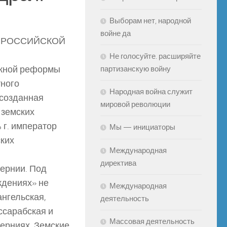
Выборам нет, народной
войне да
Я РОССИЙСКОЙ
Не голосуйте. расширяйте
ожной реформы
партизанскую войну
тного
Народная война служит
 созданная
мировой революции
 земских
 г. император
Мы — инициаторы
ских
Международная
директива
ернии. Под
ждениях» не
Международная
ангельская,
деятельность
ссарабская и
Массовая деятельность
берниях. Земские