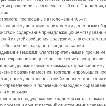
ения разделялись, согласно ст. 1-й сего Положения, 
ские.
и земств, прописанные в Положении 1864 г.
едывание имуществами, капиталами и денежными сбо
тройство и содержание принадлежащих земству зданий
ений и путей сообщения, содержимых на счет земства
еры обеспечения народного продовольствия.
ведывание земскими благотворительными и прочие ме
ы прекращения нищенства; попечение о построении 
авление делами взаимного земского страхования иму
печение о развитии местной торговли и промышленнос
частие, преимущественно в хозяйственном отношении и
м определенных, в попечении о народном образовани
и и о тюрьмах.
Содействие к предупреждению падежей скота, а также 
х посевов и других растений от истребления саранче