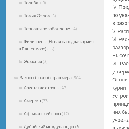
Талибан
(3)
IV. Пр
по ува
Тамил Ээлам
(3)
в разр
Теология освобождения
(4)
V. Рас
VI. Ра
Филиппины (Новая народная армия
развер
и Бангсаморо)
(15)
Высоча
Эфиопия
(3)
VII. Р
утверж
Законы (право) стран мира
(504)
Основн
курии 
Азиатские страны
(47)
Устрои
Америка
(73)
принци
них бы
Африканский союз
(17)
учрежд
Дубайский международный
в кажд