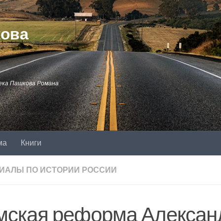
кова
ека Пашкова Романа
ма
Книги
ИАЛЫ ПО ИСТОРИИ РОССИИ
мская реформа Александ