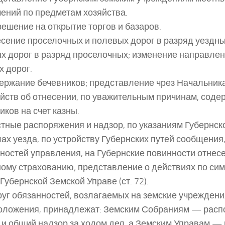
ений по предметам хозяйства.
зрешение на открытие торгов и базаров.
есение проселочных и полевых дорог в разряд уездны
х дорог в разряд проселочных; изменение направле
х дорог.
держание бечевников; представление чрез Начальник
йств об отнесении, по уважительным причинам, соде
иков на счет казны.
естные распоряжения и надзор, по указаниям Губернск
ах уезда, по устройству Губернских путей сообщения
ностей управления, на Губернские повинности отнесе
ому страхованию; представление о действиях по си
 Губернской Земской Управе (ст. 72).
круг обязанностей, возлагаемых на земские учреждения 
оложения, принадлежат: Земским Собраниям — расп
 и общий надзор за ходом дел, а Земским Управам — 