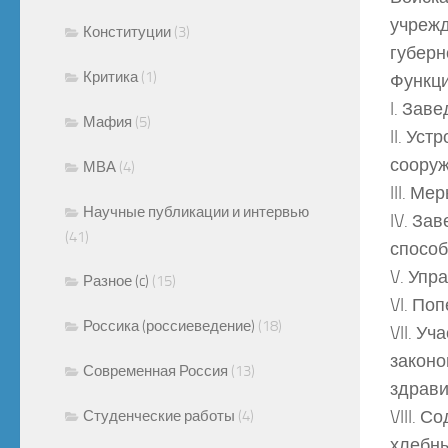
учрежд
Конституции
(3)
губерн
Критика
(1)
Функци
I. Зав
Мафия
(5)
II. Ус
сооруж
МВА
(4)
III. М
Научные публикации и интервью
IV. За
(41)
способ
V. Упр
Разное (c)
(15)
VI. По
Россика (россиеведение)
(18)
VII. У
законо
Современная Россия
(13)
здрави
VIII. 
Студенческие работы
(4)
хлебны