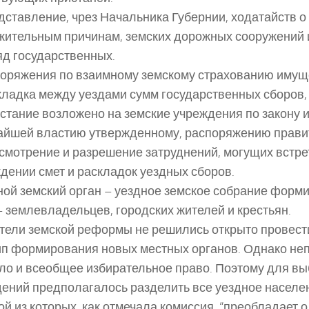
едставление, чрез Начальника Губернии, ходатайств о
жительным причинам, земских дорожных сооружений 
яд государственных.
поряжения по взаимному земскому страхованию имуще
складка между уездами сумм государственных сборов,
стание возложено на земские учреждения по закону 
йшей властию утвержденному, распоряжению прави
ассмотрение и разрешение затруднений, могущих встре
дении смет и раскладок уездных сборов.
ой земский орган – уездное земское собрание форм
– землевладельцев, городских жителей и крестьян.
тели земской реформы не решились открыто провест
п формирования новых местных органов. Однако н
ло и всеобщее избирательное право. Поэтому для вы
ений предполагалось разделить все уездное населен
ой из которых, как отмечала комиссия, “преобладает 