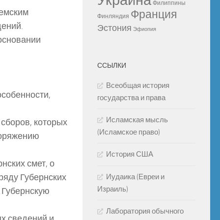
Украина
Филиппины
земским
Франция
Финляндия
дений.
Эстония
Эфиопия
 основании
ССЫЛКИ
Всеобщая история
особенности,
государства и права
Исламская мысль
 сборов, которых
(Исламское право)
поряжению
История США
нских смет, о
зряду Губернских
Иудаика (Евреи и
Израиль)
 Губернскую
Лаборатория обычного
ых сведений и