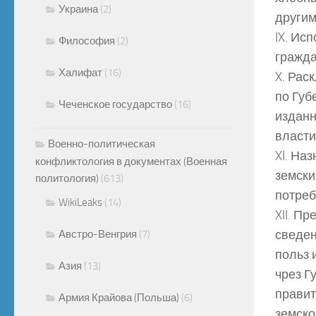
Украина
(2)
другим
IX. Ис
Философия
(2)
гражда
Халифат
(16)
X. Рас
по Губ
Чеченское государство
(16)
изданн
власти
Военно-политическая
XI. На
конфликтология в документах (Военная
земски
политология)
(613)
потреб
WikiLeaks
(14)
XII. П
сведен
Австро-Венгрия
(7)
польз 
Азия
(13)
чрез Г
правит
Армия Крайова (Польша)
(6)
земско