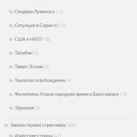
Сендеро Луминосо
(13)
Ситуация в Сирии (с)
(12)
США и НАТО
(18)
Талибан
(3)
Тамил Ээлам
(3)
Теология освобождения
(4)
Филиппины (Новая народная армия и Бангсаморо)
(15)
Эфиопия
(3)
Законы (право) стран мира
(504)
Азиатские страны
(47)