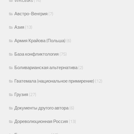
WikiLeaks
(14)
Австро-Венгрия
(7)
Азия
(13)
Армия Крайова (Польша)
(6)
База конфликтология
(75)
Боливарианская альтернатива
(2)
Гватемала (национальное примирение)
(12)
Грузия
(27)
Документы другого автора
(6)
Дореволюционная Россия
(13)