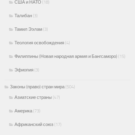
США и НАТО
(18)
Талибан
(3)
Тамил Ээлам
(3)
Теология освобождения
(4)
Филиппины (Новая народная армия и Бангсаморо)
(15)
Эфиопия
(3)
Законы (право) стран мира
(504)
Азиатские страны
(47)
Америка
(73)
Африканский союз
(17)