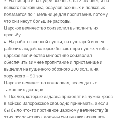
3. На писаря и на судей военных, на 2 человек, и на
всякого полковника, есаулов военных и полковых
полагается по 1 мельнице для пропитания, потому
что они несут большие расходы.
Царское величество соизволил выполнить их
просьбу.
4. На работы военной пушки, на пушкарей и всех
рабочих людей, которые бывают при пушке, чтобы
царское величество милостиво соизволил
обеспечить зимнее пропитание и пристанище и
выделил на пушечного обозного 200 зол., а на
хорунжего – 50 зол.
Царское величество пожаловал, велел дать с
тамошних доходов.
5. Послов, которые издавна приходят из чужих краев
в войско Запорожское свободно принимать, а если
бы было что-то противное царскому величеству (в
этих посольствах), должны они (казаки) извещать