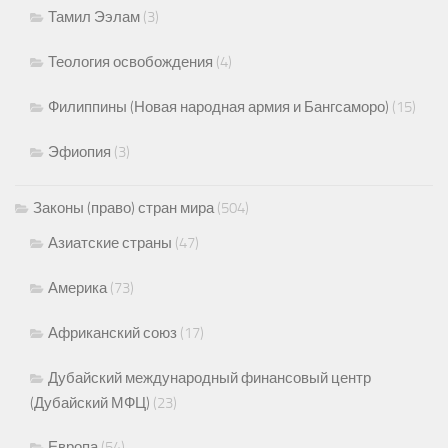
Тамил Ээлам
(3)
Теология освобождения
(4)
Филиппины (Новая народная армия и Бангсаморо)
(15)
Эфиопия
(3)
Законы (право) стран мира
(504)
Азиатские страны
(47)
Америка
(73)
Африканский союз
(17)
Дубайский международный финансовый центр
(Дубайский МФЦ)
(23)
Европа
(54)