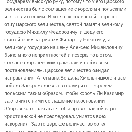
Государеву высокую руку, потому что у его царского
величества было соглашение с королями польскими
и в. кн. литовским. И хотя с королевской стороны
отцу царского величества, святой памяти великому
государю Михаилу Федоровичу, и деду его,
святейшему патриарху Филарету Никитичу, и
великому государю нашему Алексею Михайловичу
было много неприятностей и позора, то в этом,
согласно королевским грамотам и сеймовым
постановлениям, царское величество ожидал
исправления. А гетмана Богдана Хмельницкого и все
войско Запорожское хотел помирить с королем
польским таким образом, чтобы король Ян Казимир
заключил с ними соглашение на основании
Зборовского трактата, чтобы православной веры
христианской не преследовал, униатов всех
искоренил. За это царское величество хотел
простить вину всем виновным людям, которые за