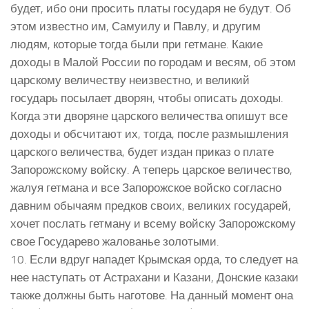
будет, ибо они просить платы государя не будут. Об
этом известно им, Самуилу и Павлу, и другим
людям, которые тогда были при гетмане. Какие
доходы в Малой России по городам и весям, об этом
царскому величеству неизвестно, и великий
государь посылает дворян, чтобы описать доходы.
Когда эти дворяне царского величества опишут все
доходы и обсчитают их, тогда, после размышления
царского величества, будет издан приказ о плате
Запорожскому войску. А теперь царское величество,
жалуя гетмана и все Запорожское войско согласно
давним обычаям предков своих, великих государей,
хочет послать гетману и всему войску Запорожскому
свое Государево жалованье золотыми.
10. Если вдруг нападет Крымская орда, то следует на
нее наступать от Астрахани и Казани, Донские казаки
также должны быть наготове. На данный момент она