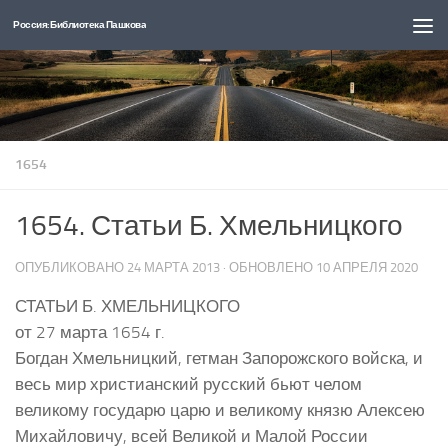
Россия: Библиотека Пашкова
Перейти к содержимому
1654
1654. Статьи Б. Хмельницкого
ОПУБЛИКОВАНО
24 МАРТА 2013
· ОБНОВЛЕНО
10 АПРЕЛЯ 2020
СТАТЬИ Б. ХМЕЛЬНИЦКОГО
от 27 марта 1654 г.
Богдан Хмельницкий, гетман Запорожского войска, и
весь мир христианский русский бьют челом
великому государю царю и великому князю Алексею
Михайловичу, всей Великой и Малой России