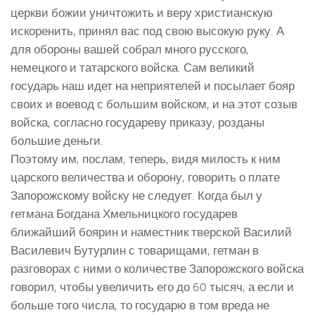
церкви божии уничтожить и веру христианскую
искоренить, принял вас под свою высокую руку. А
для обороны вашей собрал много русского,
немецкого и татарского войска. Сам великий
государь наш идет на неприятелей и посылает бояр
своих и воевод с большим войском, и на этот созыв
войска, согласно государеву приказу, розданы
большие деньги.
Поэтому им, послам, теперь, видя милость к ним
царского величества и оборону, говорить о плате
Запорожскому войску не следует. Когда был у
гетмана Богдана Хмельницкого государев
ближайший боярин и наместник тверской Василий
Василевич Бутурлин с товарищами, гетман в
разговорах с ними о количестве Запорожского войска
говорил, чтобы увеличить его до 60 тысяч, а если и
больше того числа, то государю в том вреда не