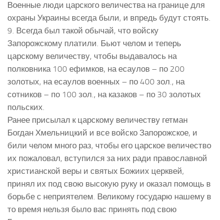
Военные люди царского величества на границе для
охраны Украины всегда были, и впредь будут стоять.
9. Всегда был такой обычай, что войску
Запорожскому платили. Бьют челом и теперь
царскому величеству, чтобы выдавалось на
полковника 100 ефимков, на есаулов – по 200
золотых, на есаулов военных – по 400 зол., на
сотников – по 100 зол., на казаков – по 30 золотых
польских.
Ранее присылал к царскому величеству гетман
Богдан Хмельницкий и все войско Запорожское, и
били челом много раз, чтобы его царское величество
их пожаловал, вступился за них ради православной
христианской веры и святых Божиих церквей,
принял их под свою высокую руку и оказал помощь в
борьбе с неприятелем. Великому государю нашему в
то время нельзя было вас принять под свою