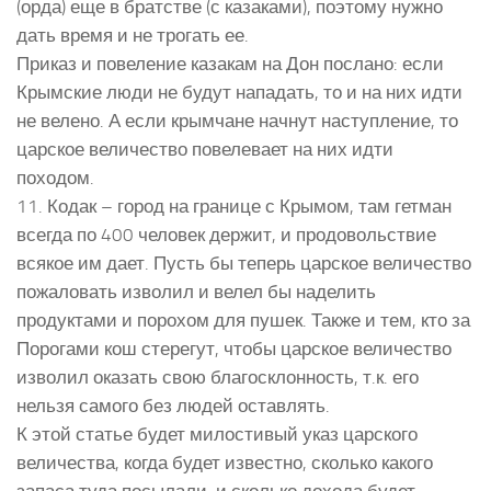
(орда) еще в братстве (с казаками), поэтому нужно
дать время и не трогать ее.
Приказ и повеление казакам на Дон послано: если
Крымские люди не будут нападать, то и на них идти
не велено. А если крымчане начнут наступление, то
царское величество повелевает на них идти
походом.
11. Кодак – город на границе с Крымом, там гетман
всегда по 400 человек держит, и продовольствие
всякое им дает. Пусть бы теперь царское величество
пожаловать изволил и велел бы наделить
продуктами и порохом для пушек. Также и тем, кто за
Порогами кош стерегут, чтобы царское величество
изволил оказать свою благосклонность, т.к. его
нельзя самого без людей оставлять.
К этой статье будет милостивый указ царского
величества, когда будет известно, сколько какого
запаса туда посылали, и сколько дохода будет