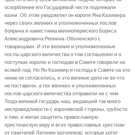
оскорбление его Государевой чести подлежали
казни. Об этом уведомлял он короля Яна Казимира
через своих великих и уполномоченных послов:
боярина и наместника великопермского Бориса
Александровича Репнина-Оболенского с
товарищами. И эти великие и уполномоченные
послы царского величества о том соглашении и о
поступках королю и господам в Совете говорили на
всякий лад. Но Ян Казимир и господа в Совете на это
никак не согласились, и это великое дело ни во что
не поставили, а тех великих и уполномоченных
послов царского величества отправили ни с чем.
Тогда великий государь наш, видавший так много
несправедливости с королевской стороны, грубости
и лжи, и желая защитить православную
христианскую веру и всех православных христиан
от гонителей Латинян (католиков), которые хотят