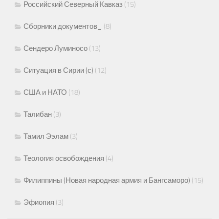
Российский Северный Кавказ
(15)
Сборники документов_
(8)
Сендеро Луминосо
(13)
Ситуация в Сирии (с)
(12)
США и НАТО
(18)
Талибан
(3)
Тамил Ээлам
(3)
Теология освобождения
(4)
Филиппины (Новая народная армия и Бангсаморо)
(15)
Эфиопия
(3)