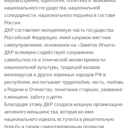
мировоззрение, идеология, политика и экономика
национального государства, национальной
солидарности, национального подъема в составе
России.
ДКР составляет неотделимую часть государства
Российской Федерации, имея широкое местное
самоуправление, основанное на «Заветах Игната».
ДКР всемерно содействует сохранению
самобытности и этнической неповторимости,
национальной культуры, традиций казаков,
великорусов и других коренных народов РФ в
республике, воспитывает трудолюбие, честь, любовь
к Родине и Отечеству, почитание старших, уважение
к женщине, заботу о детях.
Благодаря этому ДКР создала мощную организацию
активного меньшинства, которая во имя
национального идеала, вступила в решительную
борьбу и своим самоотверженным подвигом