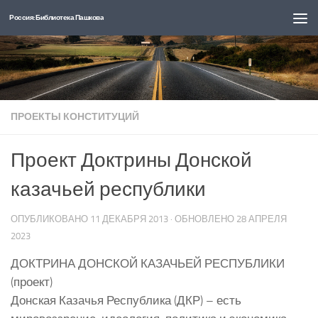
Россия: Библиотека Пашкова
Перейти к содержимому
ПРОЕКТЫ КОНСТИТУЦИЙ
Проект Доктрины Донской
казачьей республики
ОПУБЛИКОВАНО
11 ДЕКАБРЯ 2013
· ОБНОВЛЕНО
28 АПРЕЛЯ
2023
ДОКТРИНА ДОНСКОЙ КАЗАЧЬЕЙ РЕСПУБЛИКИ
(проект)
Донская Казачья Республика (ДКР) – есть