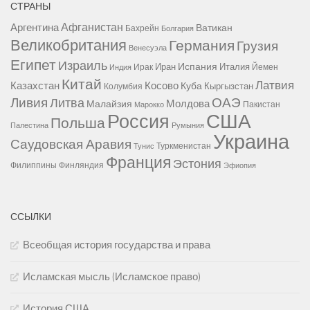
СТРАНЫ
Афганистан
Аргентина
Ватикан
Бахрейн
Болгария
Великобритания
Германия
Грузия
Венесуэла
Египет
Израиль
Испания
Иран
Италия
Ирак
Йемен
Индия
Китай
Латвия
Казахстан
Косово
Куба
Кыргызстан
Колумбия
Ливия
ОАЭ
Литва
Молдова
Малайзия
Пакистан
Марокко
США
Россия
Польша
Палестина
Румыния
Украина
Саудовская Аравия
Туркменистан
Тунис
Франция
Эстония
Филиппины
Финляндия
Эфиопия
ССЫЛКИ
Всеобщая история государства и права
Исламская мысль (Исламское право)
История США