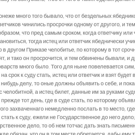
понеже много того бывало, что от бездельных ябедник
ветчиков чинились просрочки одному от другого, и те
образом, что пред самым сроком, когда ответчику или 
тановиться, тогда истец или ответчик ябеднически учи
о в другом Приказе челобитье, по которому в тот сроч
ят, и тако он просрочится, и тем обвинены бывали, и 
оварств много было. Того для ныне повелевается сим, ч
на срок к суду стать, истец или ответчик и взят будет 
 нибудь делу, то оные должны объявить о себе, и пока
с челобитной, а истец билет, данные им за руками суд
 прежде тот день, где в суде стать, по которому объ
того захваченнаго немедленно послать в то место, гд
 стать к суду, ежели не Государственное до него дело
рственное дело, то об нем тотчас дать знать письменно
жде обязан, что он в том месте обретается, дабы ему т