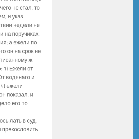
чего не стал, то
м, и указ
ствии недели не
ки на поручиках,
ия; а ежели по
го он на срок не
еписанному ж.
: 1) Ежели от
От водянаго и
 4) ежели
он показал, и
дело его по
осылать в суд,
н прекословить