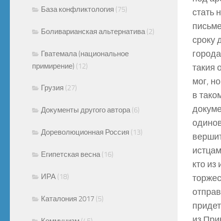
База конфликтология
(75)
стать 
письме
Боливарианская альтернатива
(2)
сроку 
города
Гватемала (национальное
примирение)
(12)
такия 
мог, н
Грузия
(27)
в тако
докуме
Документы другого автора
(6)
одинов
Дореволюционная Россия
(13)
вершит
истцам
Египетская весна
(16)
кто из 
ИРА
(18)
торжес
отправ
Каталония 2017
(5)
придет
из При
Коммунизм
(45)