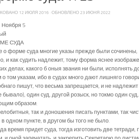
ИКОВАНО
12 ИЮЛЯ 2016
· ОБНОВЛЕНО
23 ИЮНЯ 2022
, Ноября 5
ый
МЕ СУДА
 о форме суда многие указы прежде были сочинены, 
о, и как судить надлежит, тому форма яснее изображе
ких делах, какого б оныя звания ни были, исполнять д
 о том указам, ибо в судах много дают лишняго говори
бнаго пишут, что весьма запрещается, и не надлежит 
 бывало), один суд, другой розыск, но токмо один суд,
ющим образом:
 челобитныя, так и доношения писать пунктами, так чис
 в одном пункте, в другом бы того не было.
огда время придет суда, тогда изготовить две тетради
, и оной запечатать, и закрепить Секретарю по листам