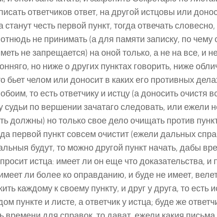
писать ответчиков ответ, на другой истцовы или доно
да станут честь первой пункт, тогда отвечать словесно
 отнюдь не принимать (а для памяти записку, по чему о
иметь не запрещается) на оной только, а не на все, и н
онняго, но ниже о других пунктах говорить, ниже обли
кто бьет челом или доносит в каких его противных дела
 обоим, то есть ответчику и истцу (а доносить очистя в
у судьи по вершении зачатаго следовать, или ежели н
ть должны) но только свое дело очищать против пунк
огда первой пункт совсем очистит (ежели дальных справ
альныя будут, то можно другой пункт начать, дабы вре
спросит истца: имеет ли он еще что доказательства, и 
 имеет ли более ко оправданию, и буде не имеет, веле
ить каждому к своему пункту, и друг у друга, то есть и
дом пункте и листе, а ответчик у истца; буде же ответч
ь времени для справок, то дават, ежели какия письма 