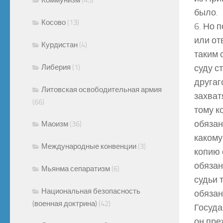
было.
Косово
(13)
6. Но 
или от
Курдистан
(4)
таким 
Либерия
(1)
суду с
другаг
Литовская освободительная армия
захват
(66)
тому к
обязан 
Маоизм
(36)
какому
Международные конвенции
(3)
копию 
обязан
Мьянма сепаратизм
(6)
судьи 
Национальная безопасность
обязан
(военная доктрина)
(42)
Госуда
он пре