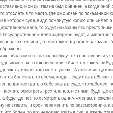
оставлено, и он бы тем не был обвинен; а когда оной 
его отослать в то место, где он обязан по показанной 
и в котором суде, видя помянутую копию или билет, а
дарственном деле, то будут наказаны яко преступники 
 в Государственном деле задержан будет, а известия 
саннаго не учинят, то жестоким штрафом наказаны бу
зображено.
 же образом и те наказаны будут яко преступники ука
судных мест кого с копиею или с билетом каким-нибу
удержать, или из того места увезут. А ежели истцу или
чится болезнь в то время, когда к суду стать обязан: 
енно должен дать о себе знать в суде, что заболел, п
 послать осмотреть трех Членов, и с ними, буде где е
, а буде где нет, то осмотреть одним Членам; и ежели
ину не ставить, и срок переменить по разсмотрению, а
т, что болен, то его неволею взять в суд. А ежели отве