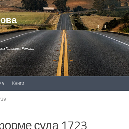
кова
ека Пашкова Романа
ма
Книги
729
форме суда 1723