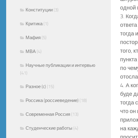
одной 
Конституции
(3)
3. Ког
Критика
(1)
ответа
тогда 
Мафия
(5)
постор
того, 
МВА
(4)
пункта
Научные публикации и интервью
по чем
(41)
отосла
4. А к
Разное (c)
(15)
буде д
Россика (россиеведение)
(18)
тогда 
что он
Современная Россия
(13)
прилож
на каж
Студенческие работы
(4)
просит