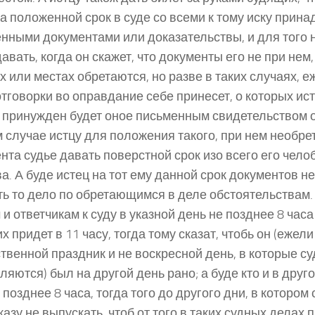
на положенной срок в суде со всеми к тому иску при
нными документами или доказательствы, и для того 
давать, когда он скажет, что документы его не при нем,
х или местах обретаются, но разве в таких случаях, е
отговорки во оправдание себе принесет, о которых ист
о принужден будет оное письменным свидетельством о
м случае истцу для положения такого, при нем необр
нта судье давать поверстной срок изо всего его чело
а. А буде истец на тот ему данной срок документов не
ь то дело по обретающимся в деле обстоятельствам.
 и ответчикам к суду в указной день не позднее 8 часа
их придет в 11 часу, тогда тому сказат, чтобь он (ежели
твенной праздник и не воскресной день, в которые с
ляются) был на другой день рано; а буде кто и в друг
 позднее 8 часа, тогда того до другого дни, в котором 
казу не выпускать, чтоб от того в таких судных делах