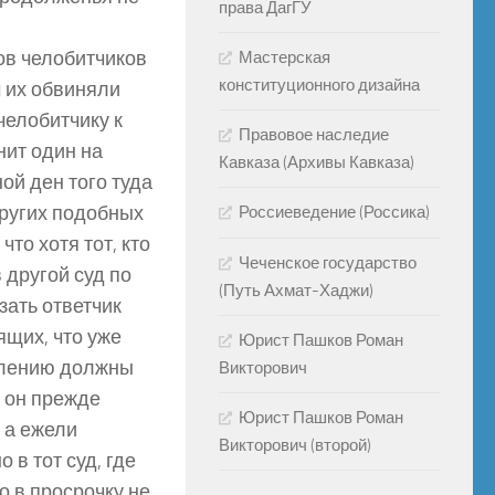
права ДагГУ
ов челобитчиков
Мастерская
конституционного дизайна
м их обвиняли
челобитчику к
Правовое наследие
нит один на
Кавказа (Архивы Кавказа)
ной ден того туда
других подобных
Россиеведение (Россика)
то хотя тот, кто
Чеченское государство
в другой суд по
(Путь Ахмат-Хаджи)
зать ответчик
ящих, что уже
Юрист Пашков Роман
явлению должны
Викторович
е он прежде
Юрист Пашков Роман
; а ежели
Викторович (второй)
 в тот суд, где
о в просрочку не