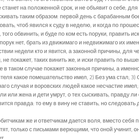
е станет на положенной срок, и не объявит о себе, для 
скивать таким образом: первой день с барабанным бое
овать, чтоб явился к суду в неделю, и когда по проше
, того обвинить; и буде по ком есть поруки, править ис
 порук нет, брать из движимаго и недвижимаго их имен
твии недели кто и явится, а законной причины, для че
, не покажет, таких винить же, и иски править по выш
е в таком случае покажет законныя причины, а именно
теля какое помешательство имел; 2) Без ума стал; 3) 
аго случая и воровских людей какое несчастие имел;
ли или жена и дети умрут, о тех сыскивать, правду ли 
вится правда: то ему в вину не ставить, но следовать 
обитчикам же и ответчикам дается воля, вместо себя п
отят, только с письмами верющими, что оной учинит, о
т.