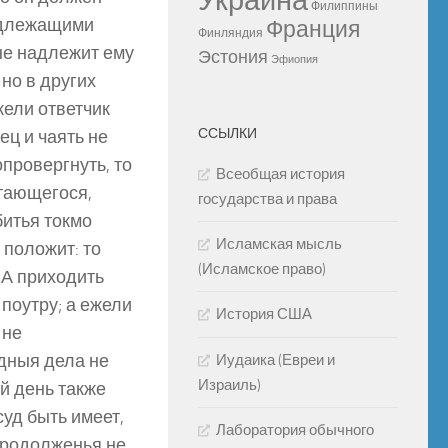
Украина
Филиппины
надлежащими
Франция
Финляндия
не надлежит ему
Эстония
Эфиопия
 но в других
жели ответчик
ССЫЛКИ
ец и чаять не
провергнуть, то
Всеобщая история
етающегося,
государства и права
битья токмо
Исламская мысль
 положит: то
(Исламское право)
 А приходить
 поутру; а ежели
История США
 не
удныя дела не
Иудаика (Евреи и
Израиль)
ой день также
суд быть имеет,
Лаборатория обычного
 продолженья не