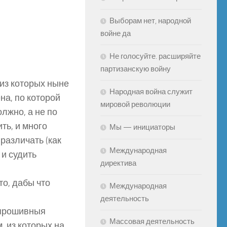
Выборам нет, народной
войне да
Не голосуйте. расширяйте
партизанскую войну
из которых ныне
Народная война служит
на, по которой
мировой революции
олжно, а не по
ть, и много
Мы — инициаторы
различать (как
Международная
 и судить
директива
то, дабы что
Международная
деятельность
, прошивныя
Массовая деятельность
, из которых на