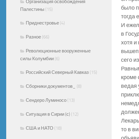
Организация освобождения
было п
Палестины
(15)
тогда 
Приднестровье
(4)
И ежел
в Госу
Разное
(66)
хотя и
вышепи
Революционные вооруженные
силы Колумбии
(6)
сего и
Равным
Российский Северный Кавказ
(15)
кроме 
ведая 
Сборники документов_
(8)
приклю
Сендеро Луминосо
(13)
немедл
должен
Ситуация в Сирии (с)
(12)
Лекарь
США и НАТО
(18)
то в в
объяви