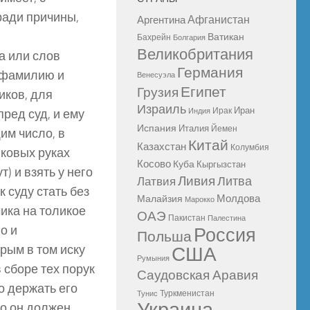
 ради причины,
Афганистан
Аргентина
Ватикан
Бахрейн
Болгария
Великобритания
а или слов
Германия
 фамилию и
Венесуэла
Египет
Грузия
иков, для
Израиль
Иран
Ирак
ред суд, и ему
Индия
Испания
Италия
Йемен
им число, в
Китай
Казахстан
Колумбия
иковых руках
Косово
Куба
Кыргызстан
) и взять у него
Ливия
Литва
Латвия
 суду стать без
Молдова
Малайзия
Марокко
чика на толикое
ОАЭ
Пакистан
Палестина
о и
Россия
Польша
орым в том иску
США
Румыния
 сборе тех порук
Саудовская Аравия
то держать его
Туркменистан
Тунис
то он должен