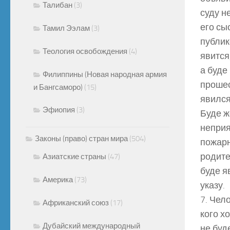
Талибан
(3)
суду н
его сы
Тамил Ээлам
(3)
публик
Теология освобождения
(4)
явится
а буде
Филиппины (Новая народная армия
прошес
и Бангсаморо)
(15)
явился
Эфиопия
(3)
Буде ж
неприя
Законы (право) стран мира
(504)
пожарн
родите
Азиатские страны
(47)
буде я
Америка
(73)
указу.
7. Чел
Африканский союз
(17)
кого х
Дубайский международный
не буде