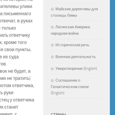
сителевы улики.
Майские директивы для
, а письменнаго
столицы Лимы
твечат, в руках
Латинская Америка:
е только
народная война
чать ответчику
х, кроме того
Историческая речь
се свои пункты,
е их суда
Военная деятельность
тов.
Умиротворение (English)
ок не будет, а
мя не тратить)
Соглашение о
потом ответчика,
Галактическом союзе
ть руки
(English)
стец у ответчика
ик станет
имеет, с
СТРАНЫ