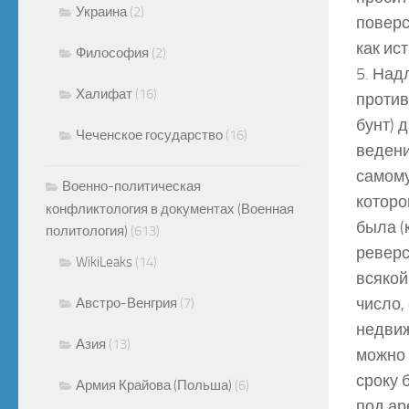
Украина
(2)
поверс
как ист
Философия
(2)
5. Над
Халифат
(16)
против
бунт) 
Чеченское государство
(16)
ведени
самому
Военно-политическая
которо
конфликтология в документах (Военная
была (
политология)
(613)
реверс
WikiLeaks
(14)
всякой
число,
Австро-Венгрия
(7)
недвиж
Азия
(13)
можно 
сроку 
Армия Крайова (Польша)
(6)
под ар