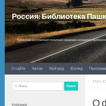
Перейти к содержимому
Россия: Библиотека Паш
Публичная бесплатная политико-правовая интернет-библиот
О сайте
Автор
Мой род
Взгляд
Програм
1721-1
Найти:
О 
РУБРИКИ