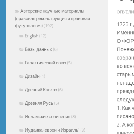
Авторские научные материалы
ОПУБЛ
(правовая реконструкция и правовая
1723 г.
футурология)
(192)
Именн
English
(12)
О ФОР
Понеже
Базы данных
(6)
собран
Галактический союз
(5)
во вся
старым
Дизайн
(1)
ненадо
Древний Кавказ
(6)
прежде
следу
Древняя Русь
(5)
1. Как
писано
Исламские сочинения
(8)
2. А к
Иудаика (евреи и Израиль)
(9)
шнуром