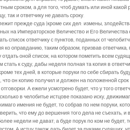
тным сроком, а для того, чтоб думать или иной какой
цу, так и ответчику не давать сроку.
лежит прежде суда (кроме сих дел: измены, злодейств
ных на Императорское Величество и Его Величества
дать список ответчику с пунктов, поданных от челобитч
я ко оправданию, таким образом, призвав ответчика, п
 отдать оной список; на котором пометить всем судящ
м стать к суду, дабы неделя полная та копия в ответч
кроме тех дней, в которые поруки по себе сбирать будут
, что он копию получил и должен на положенной срок к
 отговорки. А ежели усмотрено будет, что у того ответ
 сколько в челобитье истцове показано иску, движимаг
имаго имения не будет, то собрав по нем поруки, кот
верить, что ему до вершения того дела не съехать, и в
более недели не дават; а буде порук по ком не будет, 
естом. А истцу також дать билет за руками судящих, ч