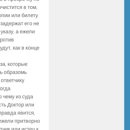
очистится в том,
копии или билету.
 задержат его не
указу; а ежели
против
дут, как в конце
за, которые
дь образомь
 ответчику
тогда
о чему из суда
сть Доктор или
 правда явится,
 ежели притворно
тчик или истец к