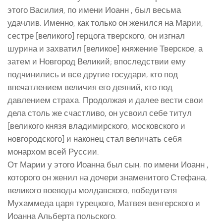
этого Василия, по имени Иоанн , был весьма
удачлив. Именно, как только он женился на Марии,
сестре [великого] герцога тверского, он изгнал
шурина и захватил [великое] княжение Тверское, а
затем и Новгород Великий; впоследствии ему
подчинились и все другие государи, кто под
впечатлением величия его деяний, кто под
давлением страха. Продолжая и далее вести свои
дела столь же счастливо, он усвоил себе титул
[великого князя владимирского, московского и
новгородского] и наконец стал величать себя
монархом всей Руссии.
От Марии у этого Иоанна был сын, по имени Иоанн ,
которого он женил на дочери знаменитого Стефана,
великого воеводы молдавского, победителя
Мухаммеда царя турецкого, Матвея венгерского и
Иоанна Альберта польского.