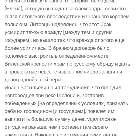
У великого князя Иоанна [от Софии] была дочь
[Елена], которую он выдал за Александра, великого
князя литовского, впоследствии избранного королем
польским. Литовцы надеялись, что этот брак
усмирит тяжкую вражду [между тем и другим
государем], но вышло так, что вражда от этого еще
более усилилась. В брачном договоре было
положено выстроить в определенном месте
Виленской крепости храм по русскому обряду и дать
в провожатые невесте известное число женщин и
девиц одной с ней веры. …
Иоанн Васильевич был так удачлив, что победил
новгородцев при реке Шелони и, заставив
побежденных [на определенных условиях] признать
себя их господином [и государем], повелел им
выплатить большую сумму денег; удалился он
оттуда не раньше, чем поставил там своего
наместника. Наконец, по истечении семи лет он