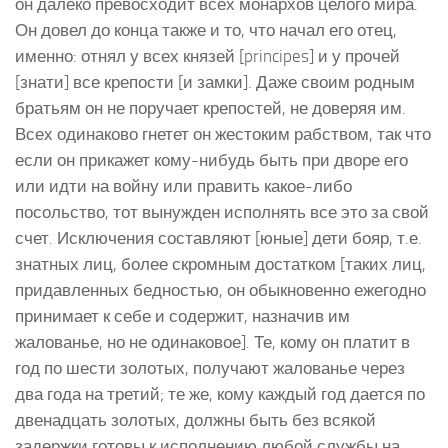
он далеко превосходит всех монархов целого мира.
Он довел до конца также и то, что начал его отец,
именно: отнял у всех князей [principes] и у прочей
[знати] все крепости [и замки]. Даже своим родным
братьям он не поручает крепостей, не доверяя им.
Всех одинаково гнетет он жестоким рабством, так что
если он прикажет кому-нибудь быть при дворе его
или идти на войну или править какое-либо
посольство, тот вынужден исполнять все это за свой
счет. Исключения составляют [юные] дети бояр, т.е.
знатных лиц, более скромным достатком [таких лиц,
придавленных бедностью, он обыкновенно ежегодно
принимает к себе и содержит, назначив им
жалованье, но не одинаковое]. Те, кому он платит в
год по шести золотых, получают жалованье через
два года на третий; те же, кому каждый год дается по
двенадцать золотых, должны быть без всякой
задержки готовы к исполнению любой службы на