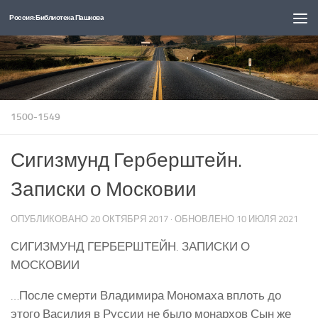
Россия: Библиотека Пашкова
Перейти к содержимому
1500-1549
Сигизмунд Герберштейн.
Записки о Московии
ОПУБЛИКОВАНО
20 ОКТЯБРЯ 2017
· ОБНОВЛЕНО
10 ИЮЛЯ 2021
СИГИЗМУНД ГЕРБЕРШТЕЙН. ЗАПИСКИ О
МОСКОВИИ
…После смерти Владимира Мономаха вплоть до
этого Василия в Руссии не было монархов Сын же