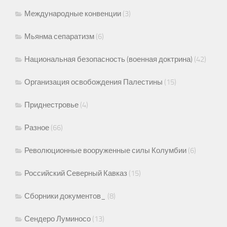
Международные конвенции
(3)
Мьянма сепаратизм
(6)
Национальная безопасность (военная доктрина)
(42)
Организация освобождения Палестины
(15)
Приднестровье
(4)
Разное
(66)
Революционные вооруженные силы Колумбии
(6)
Российский Северный Кавказ
(15)
Сборники документов_
(8)
Сендеро Луминосо
(13)