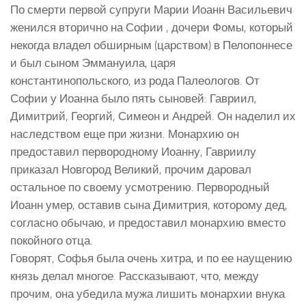
По смерти первой супруги Марии Иоанн Васильевич
женился вторично на Софии , дочери Фомы, который
некогда владел обширным (царством) в Пелопоннесе
и был сыном Эммануила, царя
константинопольского, из рода Палеологов. От
Софии у Иоанна было пять сыновей: Гавриил,
Димитрий, Георгий, Симеон и Андрей. Он наделил их
наследством еще при жизни. Монархию он
предоставил первородному Иоанну, Гавриилу
приказал Новгород Великий, прочим даровал
остальное по своему усмотрению. Первородный
Иоанн умер, оставив сына Димитрия, которому дед,
согласно обычаю, и предоставил монархию вместо
покойного отца.
Говорят, Софья была очень хитра, и по ее наущению
князь делал многое. Рассказывают, что, между
прочим, она убедила мужа лишить монархии внука