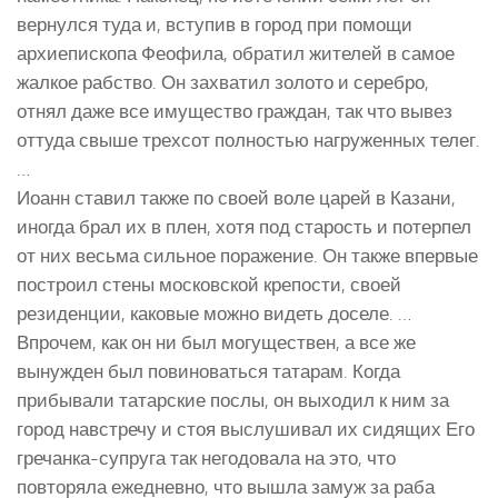
вернулся туда и, вступив в город при помощи
архиепископа Феофила, обратил жителей в самое
жалкое рабство. Он захватил золото и серебро,
отнял даже все имущество граждан, так что вывез
оттуда свыше трехсот полностью нагруженных телег.
…
Иоанн ставил также по своей воле царей в Казани,
иногда брал их в плен, хотя под старость и потерпел
от них весьма сильное поражение. Он также впервые
построил стены московской крепости, своей
резиденции, каковые можно видеть доселе. …
Впрочем, как он ни был могуществен, а все же
вынужден был повиноваться татарам. Когда
прибывали татарские послы, он выходил к ним за
город навстречу и стоя выслушивал их сидящих Его
гречанка-супруга так негодовала на это, что
повторяла ежедневно, что вышла замуж за раба