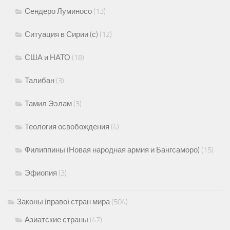
Сендеро Луминосо
(13)
Ситуация в Сирии (с)
(12)
США и НАТО
(18)
Талибан
(3)
Тамил Ээлам
(3)
Теология освобождения
(4)
Филиппины (Новая народная армия и Бангсаморо)
(15)
Эфиопия
(3)
Законы (право) стран мира
(504)
Азиатские страны
(47)