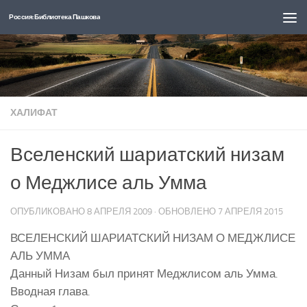
Россия: Библиотека Пашкова
Перейти к содержимому
ХАЛИФАТ
Вселенский шариатский низам
о Меджлисе аль Умма
ОПУБЛИКОВАНО
8 АПРЕЛЯ 2009
· ОБНОВЛЕНО
7 АПРЕЛЯ 2015
ВСЕЛЕНСКИЙ ШАРИАТСКИЙ НИЗАМ О МЕДЖЛИСЕ
АЛЬ УММА
Данный Низам был принят Меджлисом аль Умма.
Вводная глава.