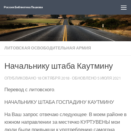
Россия: Библиотека Пашкова
Перейти к содержимому
ЛИТОВСКАЯ ОСВОБОДИТЕЛЬНАЯ АРМИЯ
Начальнику штаба Каутмину
ОПУБЛИКОВАНО
18 ОКТЯБРЯ 2018
· ОБНОВЛЕНО
5 ИЮЛЯ 2021
Перевод с литовского.
НАЧАЛЬНИКУ ШТАБА ГОСПАДИНУ КАУТМИНУ
На Ваш запрос отвечаю следующее: В моем районе в
южном направлении за местечко КУРТУВЕНЫ мои
люди были привыкши к употреблению самогона