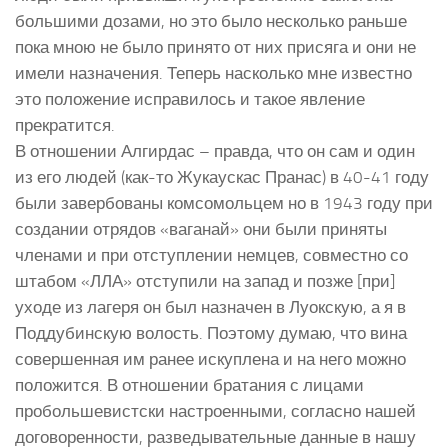
большими дозами, но это было несколько раньше
пока мною не было принято от них присяга и они не
имели назначения. Теперь насколько мне известно
это положение исправилось и такое явление
прекратится.
В отношении Алгирдас – правда, что он сам и один
из его людей (как-то Жукаускас Пранас) в 40-41 году
были завербованы комсомольцем но в 1943 году при
создании отрядов «ваганай» они были приняты
членами и при отступлении немцев, совместно со
штабом «ЛЛА» отступили на запад и позже [при]
уходе из лагеря он был назначен в Луокскую, а я в
Поддубинскую волость. Поэтому думаю, что вина
совершенная им ранее искуплена и на него можно
положится. В отношении братания с лицами
пробольшевистски настроенными, согласно нашей
договоренности, разведывательные данные в нашу