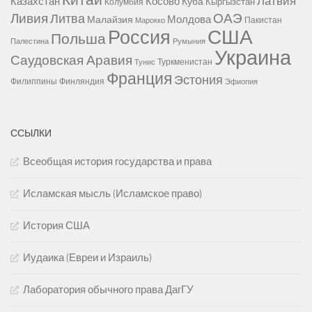
Латвия
Казахстан
Косово
Куба
Кыргызстан
Колумбия
Ливия
ОАЭ
Литва
Молдова
Малайзия
Пакистан
Марокко
США
Россия
Польша
Палестина
Румыния
Украина
Саудовская Аравия
Туркменистан
Тунис
Франция
Эстония
Филиппины
Финляндия
Эфиопия
ССЫЛКИ
Всеобщая история государства и права
Исламская мысль (Исламское право)
История США
Иудаика (Евреи и Израиль)
Лаборатория обычного права ДагГУ