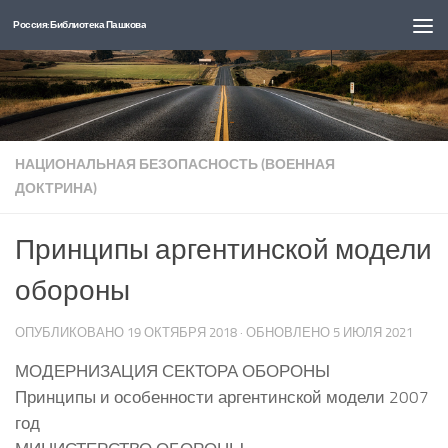
Россия: Библиотека Пашкова
Перейти к содержимому
НАЦИОНАЛЬНАЯ БЕЗОПАСНОСТЬ (ВОЕННАЯ
ДОКТРИНА)
Принципы аргентинской модели
обороны
ОПУБЛИКОВАНО
19 ОКТЯБРЯ 2018
· ОБНОВЛЕНО
5 ИЮЛЯ 2021
МОДЕРНИЗАЦИЯ СЕКТОРА ОБОРОНЫ
Принципы и особенности аргентинской модели 2007
год