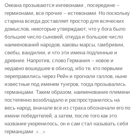
Океана прозываются ингевонами , посередине –
гермионами, все прочие – истевонами. Но поскольку
старина всегда доставляет простор для всяческих
домыслов, некоторые утверждают, что у бога было
большее число сыновей, откуда и большее число
наименований народов, каковы марсы, гамбривии,
свебы, вандилии, и что эти имена подлинные и
древние. Напротив, слово Германия – новое и
недавно вошедшее в обиход, ибо те, кто первыми
переправились через Рейн и прогнали галлов, ныне
известные под именем тунгров, тогда прозывались
германцами. Таким образом, наименование племени
постепенно возобладало и распространилось на
весь народ; вначале все из страха обозначали его по
имени победителей, а затем, после того как это
название укоренилось, он и сам стал называть себя
германцами .<…>