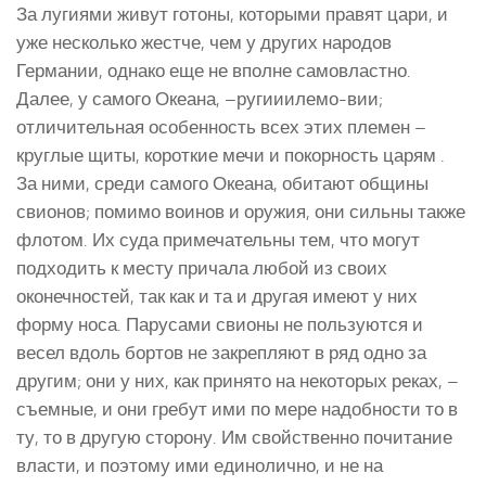
За лугиями живут готоны, которыми правят цари, и
уже несколько жестче, чем у других народов
Германии, однако еще не вполне самовластно.
Далее, у самого Океана, –ругииилемо-вии;
отличительная особенность всех этих племен –
круглые щиты, короткие мечи и покорность царям .
За ними, среди самого Океана, обитают общины
свионов; помимо воинов и оружия, они сильны также
флотом. Их суда примечательны тем, что могут
подходить к месту причала любой из своих
оконечностей, так как и та и другая имеют у них
форму носа. Парусами свионы не пользуются и
весел вдоль бортов не закрепляют в ряд одно за
другим; они у них, как принято на некоторых реках, –
съемные, и они гребут ими по мере надобности то в
ту, то в другую сторону. Им свойственно почитание
власти, и поэтому ими единолично, и не на