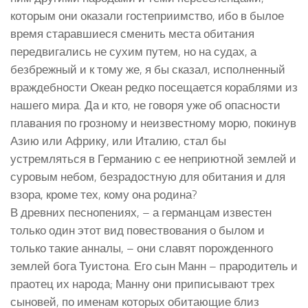
которым они оказали гостеприимство, ибо в былое
время старавшиеся сменить места обитания
передвигались не сухим путем, но на судах, а
безбрежный и к тому же, я бы сказал, исполненный
враждебности Океан редко посещается кораблями из
нашего мира. Да и кто, не говоря уже об опасности
плавания по грозному и неизвестному морю, покинув
Азию или Африку, или Италию, стал бы
устремляться в Германию с ее неприютной землей и
суровым небом, безрадостную для обитания и для
взора, кроме тех, кому она родина?
В древних песнопениях, – а германцам известен
только один этот вид повествования о былом и
только такие анналы, – они славят порожденного
землей бога Туистона. Его сын Манн – прародитель и
праотец их народа; Манну они приписывают трех
сыновей, по именам которых обитающие близ