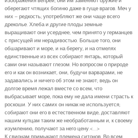
изображения вепрей; они им заменяют оружие и
оберегают чтящих богиню даже в гуще врагов. Меч у
них – редкость; употребляют же они чаще всего
дреколье. Хлеба и другие плоды земные
выращивают они усерднее, чем принято у германцев
с присущей им нерадивостью. Больше того, они
обшаривают и море, и на берегу, и на отмелях
единственные из всех собирают янтарь, который
сами они называют глезом. Но вопросом о природе
его и как он возникает, они, будучи варварами, не
задавались и ничего об этом не знают; ведь он
долгое время лежал вместе со всем, что
выбрасывает море, пока ему не дала имени страсть к
роскоши. У них самих он никак не используется;
собирают они его в естественном виде, доставляют
нашим купцам таким же необработанным и, к своему
изумлению, получают за него цену.<…>
К свионам примыкают племена ситонов. Во всем