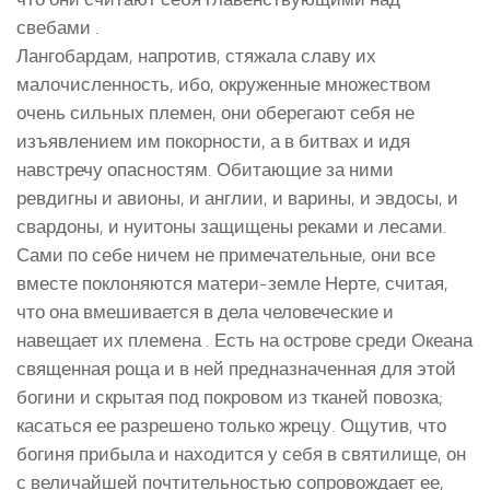
свебами .
Лангобардам, напротив, стяжала славу их
малочисленность, ибо, окруженные множеством
очень сильных племен, они оберегают себя не
изъявлением им покорности, а в битвах и идя
навстречу опасностям. Обитающие за ними
ревдигны и авионы, и англии, и варины, и эвдосы, и
свардоны, и нуитоны защищены реками и лесами.
Сами по себе ничем не примечательные, они все
вместе поклоняются матери-земле Нерте, считая,
что она вмешивается в дела человеческие и
навещает их племена . Есть на острове среди Океана
священная роща и в ней предназначенная для этой
богини и скрытая под покровом из тканей повозка;
касаться ее разрешено только жрецу. Ощутив, что
богиня прибыла и находится у себя в святилище, он
с величайшей почтительностью сопровождает ее,