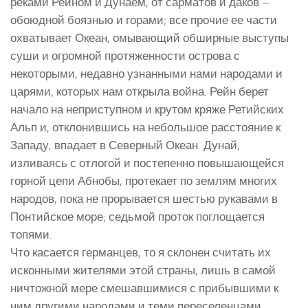
реками Рейном и Дунаем, от сарматов и даков –
обоюдной боязнью и горами; все прочие ее части
охватывает Океан, омывающий обширные выступы
суши и огромной протяженности острова с
некоторыми, недавно узнанными нами народами и
царями, которых нам открыла война. Рейн берет
начало на неприступном и крутом кряже Ретийских
Альп и, отклонившись на небольшое расстояние к
Западу, впадает в Северный Океан. Дунай,
изливаясь с отлогой и постепенно повышающейся
горной цепи Абнобы, протекает по землям многих
народов, пока не прорывается шестью рукавами в
Понтийское море; седьмой проток поглощается
топями.
Что касается германцев, то я склонен считать их
исконными жителями этой страны, лишь в самой
ничтожной мере смешавшимися с прибывшими к
ним другими народами и теми переселенцами,