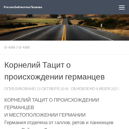
Россия: Библиотека Пашкова
Перейти к содержимому
0-499
/
0-499
Корнелий Тацит о
происхождении германцев
ОПУБЛИКОВАНО
23 ОКТЯБРЯ 2018
· ОБНОВЛЕНО
9 ИЮЛЯ 2021
КОРНЕЛИЙ ТАЦИТ О ПРОИСХОЖДЕНИИ
ГЕРМАНЦЕВ
И МЕСТОПОЛОЖЕНИИ ГЕРМАНИИ
Германия отделена от галлов, ретов и паннонцев