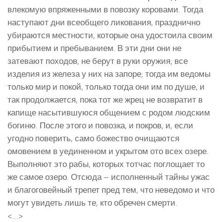
влекомую впряженными в повозку коровами. Тогда
наступают дни всеобщего ликования, празднично
убираются местности, которые она удостоила своим
прибытием и пребыванием. В эти дни они не
затевают походов, не берут в руки оружия; все
изделия из железа у них на запоре; тогда им ведомы
только мир и покой, только тогда они им по душе, и
так продолжается, пока тот же жрец не возвратит в
капище насытившуюся общением с родом людским
богиню. После этого и повозка, и покров, и, если
угодно поверить, само божество очищаются
омовением в уединенном и укрытом ото всех озере.
Выполняют это рабы, которых тотчас поглощает то
же самое озеро. Отсюда – исполненный тайны ужас
и благоговейный трепет пред тем, что неведомо и что
могут увидеть лишь те, кто обречен смерти.
<…>