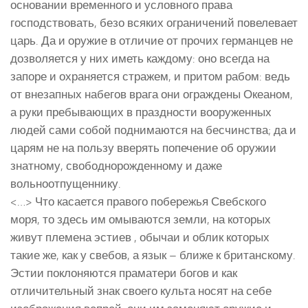
основании временного и условного права
господствовать, безо всяких ограничений повелевает
царь. Да и оружие в отличие от прочих германцев не
дозволяется у них иметь каждому: оно всегда на
запоре и охраняется стражем, и притом рабом: ведь
от внезапных набегов врага они ограждены Океаном,
а руки пребывающих в праздности вооруженных
людей сами собой поднимаются на бесчинства; да и
царям не на пользу вверять попечение об оружии
знатному, свободнорожденному и даже
вольноотпущеннику.
<…> Что касается правого побережья Свебского
моря, то здесь им омываются земли, на которых
живут племена эстиев , обычаи и облик которых
такие же, как у свебов, а язык – ближе к британскому.
Эстии поклоняются праматери богов и как
отличительный знак своего культа носят на себе