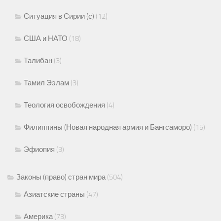
Ситуация в Сирии (с)
(12)
США и НАТО
(18)
Талибан
(3)
Тамил Ээлам
(3)
Теология освобождения
(4)
Филиппины (Новая народная армия и Бангсаморо)
(15)
Эфиопия
(3)
Законы (право) стран мира
(504)
Азиатские страны
(47)
Америка
(73)