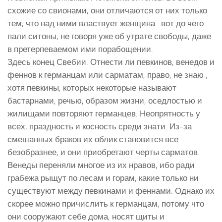
схожие со свионами, они отличаются от них только
тем, что над ними властвует женщина : вот до чего
пали ситоны, не говоря уже об утрате свободы, даже
в претерпеваемом ими порабощении.
Здесь конец Свебии. Отнести ли певкинов, венедов и
феннов к германцам или сарматам, право, не знаю ,
хотя певкины, которых некоторые называют
бастарнами, речью, образом жизни, оседлостью и
жилищами повторяют германцев. Неопрятность у
всех, праздность и косность среди знати. Из-за
смешанных браков их облик становится все
безобразнее, и они приобретают черты сарматов.
Венеды переняли многое из их нравов, ибо ради
грабежа рыщут по лесам и горам, какие только ни
существуют между певкинами и феннами. Однако их
скорее можно причислить к германцам, потому что
они сооружают себе дома, носят щиты и