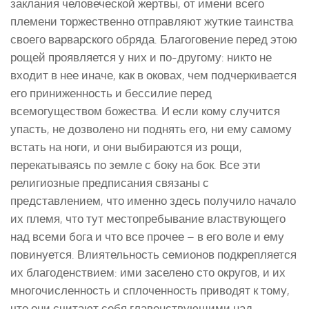
заклания человеческой жертвы, от имени всего
племени торжественно отправляют жуткие таинства
своего варварского обряда. Благоговение перед этою
рощей проявляется у них и по-другому: никто не
входит в нее иначе, как в оковах, чем подчеркивается
его приниженность и бессилие перед
всемогуществом божества. И если кому случится
упасть, не дозволено ни поднять его, ни ему самому
встать на ноги, и они выбираются из рощи,
перекатываясь по земле с боку на бок. Все эти
религиозные предписания связаны с
представлением, что именно здесь получило начало
их племя, что тут местопребывание властвующего
над всеми бога и что все прочее – в его воле и ему
повинуется. Влиятельность семионов подкрепляется
их благоденствием: ими заселено сто округов, и их
многочисленность и сплоченность приводят к тому,
что они считают себя главенствующими над