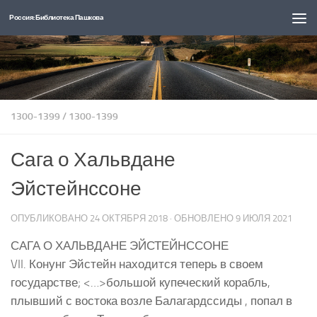
Россия: Библиотека Пашкова
Перейти к содержимому
1300-1399
/
1300-1399
Сага о Хальвдане
Эйстейнссоне
ОПУБЛИКОВАНО
24 ОКТЯБРЯ 2018
· ОБНОВЛЕНО
9 ИЮЛЯ 2021
САГА О ХАЛЬВДАНЕ ЭЙСТЕЙНССОНЕ
VII. Конунг Эйстейн находится теперь в своем
государстве; <…>большой купеческий корабль,
плывший с востока возле Балагардссиды , попал в