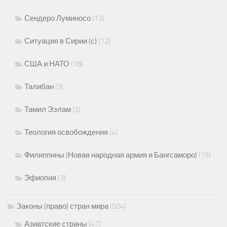
Сендеро Луминосо
(13)
Ситуация в Сирии (с)
(12)
США и НАТО
(18)
Талибан
(3)
Тамил Ээлам
(3)
Теология освобождения
(4)
Филиппины (Новая народная армия и Бангсаморо)
(15)
Эфиопия
(3)
Законы (право) стран мира
(504)
Азиатские страны
(47)