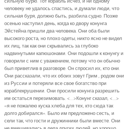
сильную бурю. Тот корабль исчез, и ни одному
человеку не удалось спастись, и думали люди, что
сильная буря, должно быть, разбила судно. Позже
осенью наступил день, когда ко двору конунга
Эйстейна пришли два человека. Они оба были
высокого роста, но плохо одеты; никто ясно не видел
их лиц, так как они скрывались за глубоко
надвинутыми капюшонами. Они подошли к конунгу и
говорили с ним с уважением, потому что он обычно
был приветлив в разговоре. Он спросил их, кто они.
Они рассказали, что их обоих зовут Грим , родом они
из Руссии и потеряли все свое богатство при
кораблекрушении. Они просили конунга разрешить
им остаться перезимовать. <…>Конунг сказал, <…>
«я не пожалею куска хлеба для тех, кто сюда так
долго добирался». Было им предложено сесть, и
сели так, что гости и дружинники были вместе. Они
не вмешивались в дела других людей, но хорошо