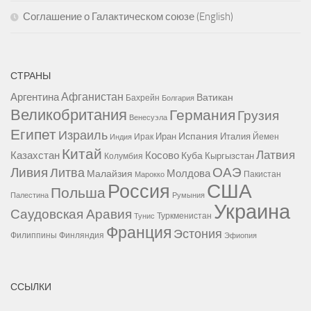
Соглашение о Галактическом союзе (English)
СТРАНЫ
Афганистан
Аргентина
Ватикан
Бахрейн
Болгария
Великобритания
Германия
Грузия
Венесуэла
Египет
Израиль
Испания
Иран
Италия
Ирак
Йемен
Индия
Китай
Латвия
Казахстан
Косово
Куба
Кыргызстан
Колумбия
Ливия
ОАЭ
Литва
Молдова
Малайзия
Пакистан
Марокко
США
Россия
Польша
Палестина
Румыния
Украина
Саудовская Аравия
Туркменистан
Тунис
Франция
Эстония
Филиппины
Финляндия
Эфиопия
ССЫЛКИ