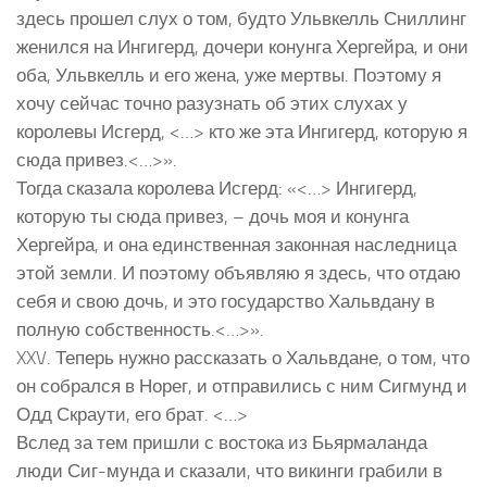
здесь прошел слух о том, будто Ульвкелль Сниллинг
женился на Ингигерд, дочери конунга Хергейра, и они
оба, Ульвкелль и его жена, уже мертвы. Поэтому я
хочу сейчас точно разузнать об этих слухах у
королевы Исгерд, <…> кто же эта Ингигерд, которую я
сюда привез.<…>».
Тогда сказала королева Исгерд: «<…> Ингигерд,
которую ты сюда привез, – дочь моя и конунга
Хергейра, и она единственная законная наследница
этой земли. И поэтому объявляю я здесь, что отдаю
себя и свою дочь, и это государство Хальвдану в
полную собственность.<…>».
XXV. Теперь нужно рассказать о Хальвдане, о том, что
он собрался в Норег, и отправились с ним Сигмунд и
Одд Скраути, его брат. <…>
Вслед за тем пришли с востока из Бьярмаланда
люди Сиг-мунда и сказали, что викинги грабили в