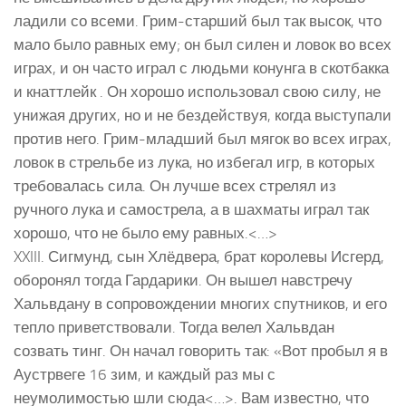
ладили со всеми. Грим-старший был так высок, что
мало было равных ему; он был силен и ловок во всех
играх, и он часто играл с людьми конунга в скотбакка
и кнаттлейк . Он хорошо использовал свою силу, не
унижая других, но и не бездействуя, когда выступали
против него. Грим-младший был мягок во всех играх,
ловок в стрельбе из лука, но избегал игр, в которых
требовалась сила. Он лучше всех стрелял из
ручного лука и самострела, а в шахматы играл так
хорошо, что не было ему равных.<…>
XXIII. Сигмунд, сын Хлёдвера, брат королевы Исгерд,
оборонял тогда Гардарики. Он вышел навстречу
Хальвдану в сопровождении многих спутников, и его
тепло приветствовали. Тогда велел Хальвдан
созвать тинг. Он начал говорить так: «Вот пробыл я в
Аустрвеге 16 зим, и каждый раз мы с
неумолимостью шли сюда<…>. Вам известно, что