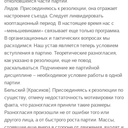
отколовшейся части партии.
Лядов. Присоединяюсь к резолюции; она отражает
настроение съезда. Следует ликвидировать
кооптационный период. В настоящее время нас с
«меньшевиками» связывает еще только программа.
В организационных и тактических вопросах мы
расходимся. Наш устав является теперь условием
вступления в партию. Теоретические разногласия,
как указано в резолюции, еще не повод
раскалываться. Подчинение же партийной
дисциплине – необходимое условие работы в одной
партии.
Бельский [Красиков]. Присоединяясь к резолюции по
существу, отмечу недостаточность мотивировки того
факта, что разногласия приняли такие размеры.
Разногласия произошли не от ошибки того или
другого лица, а от быстрого роста партии. Массы,
стоявшие еще вчера в стороне от движения, входят и