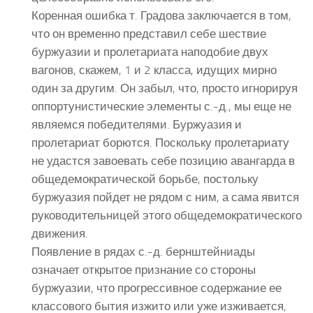
Коренная ошибка т. Градова заключается в том,
что он временно представил себе шествие
буржуазии и пролетариата наподобие двух
вагонов, скажем, 1 и 2 класса, идущих мирно
один за другим. Он забыл, что, просто игнорируя
оппортунистические элементы с.-д., мы еще не
являемся победителями. Буржуазия и
пролетариат борются. Поскольку пролетариату
не удастся завоевать себе позицию авангарда в
общедемократической борьбе, постольку
буржуазия пойдет не рядом с ним, а сама явится
руководительницей этого общедемократического
движения.
Появление в рядах с.-д. бернштейниады
означает открытое признание со стороны
буржуазии, что прогрессивное содержание ее
классового бытия изжито или уже изживается,