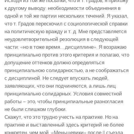
Исходя из той же посылки, что и т. Градов, я прихожу
к другому выводу: необходимости объединения в
одной и той же партии нескольких течений. Я указал,
что т. Градов перескочил с социологической справки
на политическую вражду и т. д. Мне представляется
неудовлетворительной резолюция в следующей
части: «но в тоже время… дисциплине». Я возражаю
принципиально против этого критерия и полагаю, что
допущение оттенков должно определяться
принципиальною солидарностью, а не соображаться
с дисциплиной. Не следует впускать людей,
заявляющих, что они подчиняются, а лишь лиц
принципиально солидарных. Условия совместной
работы – это, чтобы принципиальные разногласия
не были слишком глубоки.
Скажут, что это трудно учесть на практике. Но на
практике и выставленный здесь критерий не более
конкретен, чем мой. «Меньшевики» после II съезда