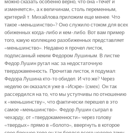
можно сказать особенно верно, что она «течет и
изменяется», а к величинам, столь переменным,
критерий т. Михайлова приложим еще менее. Что
такое «меньшинство»? Оно служило стоком для всех
обиженных когда-либо и кем-либо. Вот вам пример
того, какую коллекцию разобиженных представляет
«меньшинство». Недавно я прочел листок,
подписанный неким Федором Лушиным. В листке
Федор Лушин ругал нас за недостаточную
твердокаменность. Прочитав листок, я подумал:
Федора Лушина кто-то обидел. И что же? Через
неделю он оказался уже в «Искре» (смех). Он так
рассердился на то, что мы уступчивы по отношению
к «меньшинству», что фактически перешел в это
самое «меньшинство». Федор Лушин сыграл в
чехарду, от «твердокаменности» через голову
«твердых» прямо в «болото», ввергнуть в которое
свое бренное тело он так боялся всего неделю тому