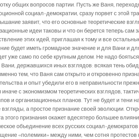
отку общих вопросов партии. Пусть же Ваня, переход
ционной социал-демократии, сразу порвет с этой тр
ышание заявит, что его основные теоретические взгл
зационные идеи таковы и что он берется теперь сам з
твление этих идей, приглашая к тому и все остальны
ние будет иметь громадное значение и для Вани и дл
дет уже само по себе крупным делом. Не надо боятьс
 Вани, державшихся иных взглядов: всякая тень обид
именно тем, что Ваня сам открыто и откровенно призна
тельства и опыт убедили его в неправильности прежн
и иначе с экономизмом теоретических взглядов, такти
пов и организационных планов. Тут не будет и тени н
 взгляды, а простое признание своей эволюции. Отк
а этого признания окажет вдесятеро большее влияни
еское объединение всех русских социал-демократов 
щение «полемики» между ними, чем сотня протестов 