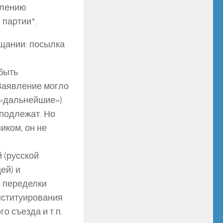
влению
 партии*.
ещании: посылка
 быть
 Заявление могло
и «дальнейшие»)
подлежат. Но
иком, он не
 (русской
ей) и
о переделки
онституирования
о съезда и т.п.