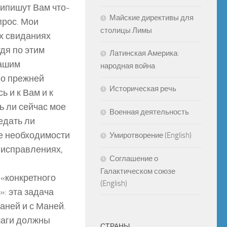
рипишут Вам что-
Майские директивы для
прос. Мои
столицы Лимы
ух свиданиях
удя по этим
Латинская Америка:
нашим
народная война
го прежней
Историческая речь
ь и к Вам и к
ь ли сейчас мое
Военная деятельность
едать ли
е необходимости
Умиротворение (English)
 исправлениях,
Соглашение о
Галактическом союзе
с «конкретного
(English)
: эта задача
аней и с Маней.
 шаги должны
СТРАНЫ