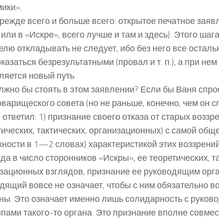
ики».
прежде всего и больше всего: открытое печатное заяв
 или в «Искре», всего лучше и там и здесь). Этого ша
елю откладывать не следует, ибо без него все осталь
оказаться безрезультатными (провал и т. п.), а при нем
ляется новый путь.
лжно бы стоять в этом заявлении? Если бы Ваня спро
оварищеского совета (но не раньше, конечно, чем он с
ы ответил: 1) признание своего отказа от старых воззр
тических, тактических, организационных) с самой обще
ности в 1—2 словах) характеристикой этих воззрений
да в число сторонников «Искры», ее теоретических, т
зационных взглядов, признание ее руководящим орга
дящий вовсе не означает, чтобы с ним обязательно в
ны. Это означает именно лишь солидарность с руко
пами такого-то органа. Это признание вполне совмес