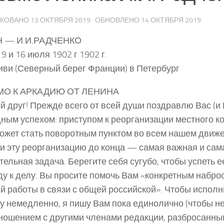
ИКОВАНО
13 ОКТЯБРЯ 2019
· ОБНОВЛЕНО
14 ОКТЯБРЯ 2019
 — И.И.РАДЧЕНКО
9 и 16 июля 1902 г 1902 г.
иви (Северный берег Франции) в Петербург
О К АРКАДИЮ ОТ ЛЕНИНА
й друг! Прежде всего от всей души поздравлю Вас (и 
ным успехом: приступом к реорганизации местного ко
ожет стать поворотным пунктом во всем нашем движе
и эту реорганизацию до конца — самая важная и сам
тельная задача. Берегите себя сугубо, чтобы успеть 
у к делу. Вы просите помочь Вам «конкретным набро
й работы в связи с общей российской». Чтобы испол
у немедленно, я пишу Вам пока единолично (чтобы не
ношением с другими членами редакции, разбросанны