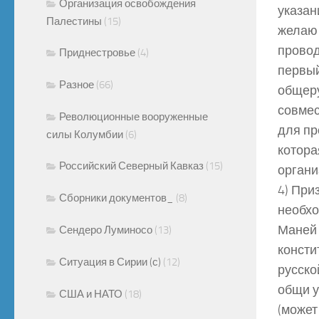
Организация освобождения
указан
Палестины
(15)
желаю 
провод
Приднестровье
(4)
первый
Разное
(66)
общеру
совмес
Революционные вооруженные
для пр
силы Колумбии
(6)
котора
Российский Северный Кавказ
(15)
органи
4) При
Сборники документов_
(8)
необхо
Маней 
Сендеро Луминосо
(13)
консти
Ситуация в Сирии (с)
(12)
русско
общи у
США и НАТО
(18)
(может