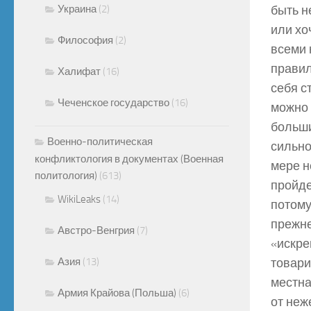
Украина
(2)
быть н
или хо
Философия
(2)
всеми 
правил
Халифат
(16)
себя с
Чеченское государство
(16)
можно 
больши
Военно-политическая
сильно
конфликтология в документах (Военная
мере н
политология)
(613)
пройде
WikiLeaks
(14)
потому
прежне
Австро-Венгрия
(7)
«искре
Азия
(13)
товари
местна
Армия Крайова (Польша)
(6)
от неж