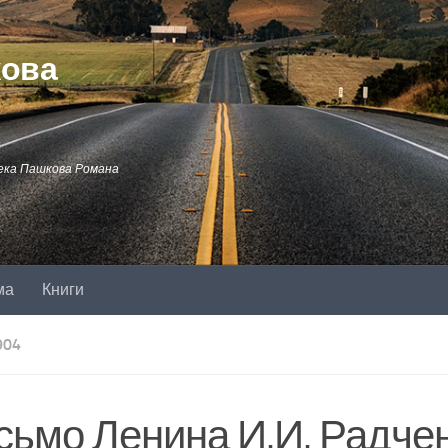
кова
ека Пашкова Романа
ма
Книги
904
сьмо Ленина И.И. Радче