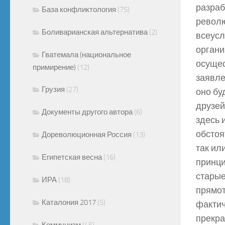
разраб
База конфликтология
(75)
револю
Боливарианская альтернатива
(2)
всеусл
органи
Гватемала (национальное
осущес
примирение)
(12)
заявле
Грузия
(27)
оно бу
друзей
Документы другого автора
(6)
здесь 
обстоя
Дореволюционная Россия
(13)
так ил
Египетская весна
(16)
принци
старые
ИРА
(18)
прямот
Каталония 2017
(5)
фактич
прекра
Коммунизм
(45)