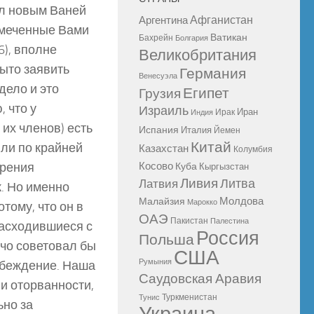
ал новым Ваней
Афганистан
Аргентина
намеченные Вами
Ватикан
Бахрейн
Болгария
6), вполне
Великобритания
ыто заявить
Германия
Венесуэла
дело и это
Египет
Грузия
 что у
Израиль
Иран
Ирак
Индия
 их членов) есть
Испания
Италия
Йемен
Китай
ли по крайней
Казахстан
Колумбия
зрения
Косово
Куба
Кыргызстан
Ливия
Литва
Латвия
. Но именно
Молдова
Малайзия
Марокко
тому, что он в
ОАЭ
Пакистан
Палестина
расходившиеся с
Россия
Польша
ячо советовал бы
США
Румыния
дубеждение. Наша
Саудовская Аравия
 и оторванности,
Туркменистан
Тунис
ьно за