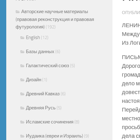
Авторские научные материалы
ОПУБЛ
(правовая реконструкция и правовая
ЛЕНИН
футурология)
(192)
Между 
English
(12)
Из Лог
Базы данных
(6)
ПИСЬМ
Дорого
Галактический союз
(5)
громад
Дизайн
(1)
дело м
довест
Древний Кавказ
(6)
настоя
Древняя Русь
(5)
Перейд
местно
Исламские сочинения
(8)
просьб
дела с
Иудаика (евреи и Израиль)
(9)