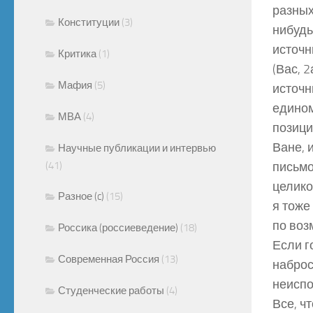
разных
Конституции
(3)
нибудь
источн
Критика
(1)
(Вас, 
Мафия
(5)
источн
едином
МВА
(4)
позици
Ване, 
Научные публикации и интервью
(41)
письмо
целико
Разное (c)
(15)
я тоже
по воз
Россика (россиеведение)
(18)
Если г
Современная Россия
(13)
наброс
неиспо
Студенческие работы
(4)
Все, ч