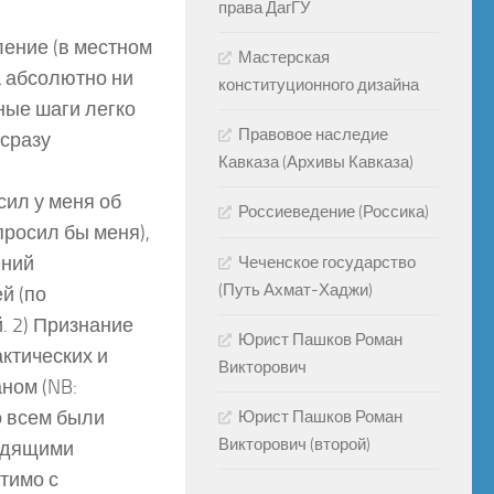
права ДагГУ
ление (в местном
Мастерская
га абсолютно ни
конституционного дизайна
ные шаги легко
Правовое наследие
 сразу
Кавказа (Архивы Кавказа)
сил у меня об
Россиеведение (Россика)
просил бы меня),
ений
Чеченское государство
(Путь Ахмат-Хаджи)
й (по
. 2) Признание
Юрист Пашков Роман
актических и
Викторович
ном (NB:
о всем были
Юрист Пашков Роман
Викторович (второй)
водящими
тимо с