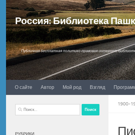
Перейти к содержимому
Россия: Библиотека Паш
Публичная бесплатная политико-правовая интернет-библиот
О сайте
Автор
Мой род
Взгляд
Програм
1900-1
Найти:
Пи
РУБРИКИ