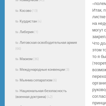
«полем
Итак, 
Косово
(13)
листке
Курдистан
(4)
на нед
могут 
Либерия
(1)
закреп
Литовская освободительная армия
Что до
(66)
этом т
то я б
Маоизм
(36)
(теоре
возмож
Международные конвенции
(3)
перехо
Мьянма сепаратизм
(6)
органи
руково
Национальная безопасность
соглас
(военная доктрина)
(42)
принци