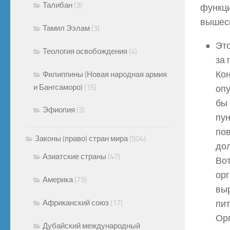
Талибан
(3)
функци
вышеск
Тамил Ээлам
(3)
Это
Теология освобождения
(4)
за 
Кон
Филиппины (Новая народная армия
и Бангсаморо)
(15)
опу
бы 
Эфиопия
(3)
пун
пов
Законы (право) стран мира
(504)
дол
Азиатские страны
(47)
Вот
орг
Америка
(73)
выр
Африканский союз
(17)
пит
Орг
Дубайский международный