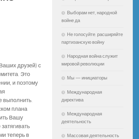
Выборам нет, народной
войне да
Не голосуйте. расширяйте
партизанскую войну
Народная война служит
мировой революции
Ваших друзей) с
митета. Это
Мы — инициаторы
нии, и поэтому
ая
Международная
ее выполнить.
директива
ском плана
Международная
нить Вашу
деятельность
 затягивать
ми теперь в
Массовая деятельность