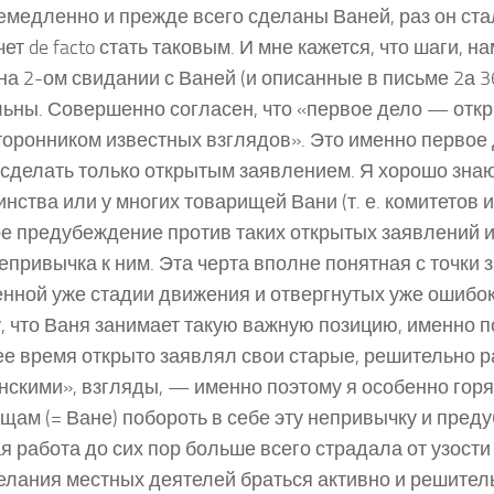
емедленно и прежде всего сделаны Ваней, раз он ст
чет de facto стать таковым. И мне кажется, что шаги, 
на 2-ом свидании с Ваней (и описанные в письме 2а 3
ьны. Совершенно согласен, что «первое дело — откр
торонником известных взглядов». Это именно первое 
сделать только открытым заявлением. Я хорошо знаю,
нства или у многих товарищей Вани (т. е. комитетов и
е предубеждение против таких открытых заявлений и
епривычка к ним. Эта черта вполне понятная с точки 
нной уже стадии движения и отвергнутых уже ошибок
, что Ваня занимает такую важную позицию, именно по
е время открыто заявлял свои старые, решительно 
нскими», взгляды, — именно поэтому я особенно гор
щам (= Ване) побороть в себе эту непривычку и пре
я работа до сих пор больше всего страдала от узости
елания местных деятелей браться активно и решител