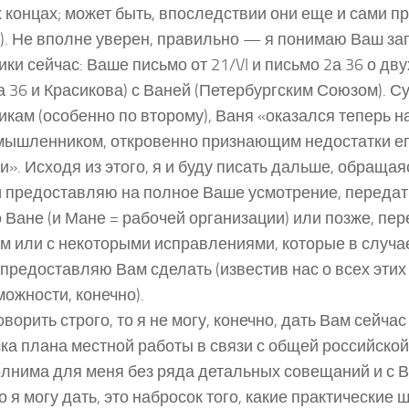
 концах; может быть, впоследствии они еще и сами п
). Не вполне уверен, правильно — я понимаю Ваш за
ики сейчас: Ваше письмо от 21/VI и письмо 2а 36 о дв
2а 36 и Красикова) с Ваней (Петербургским Союзом). С
икам (особенно по второму), Ваня «оказался теперь 
ышленником, откровенно признающим недостатки е
и». Исходя из этого, я и буду писать дальше, обращаяс
и предоставляю на полное Ваше усмотрение, передат
 Ване (и Мане = рабочей организации) или позже, пер
м или с некоторыми исправлениями, которые в случа
 предоставляю Вам сделать (известив нас о всех этих
можности, конечно).
оворить строго, то я не могу, конечно, дать Вам сейча
ка плана местной работы в связи с общей российской»
лнима для меня без ряда детальных совещаний и с В
то я могу дать, это набросок того, какие практические