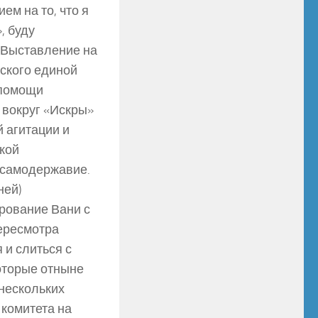
ем на то, что я
, буду
) Выставление на
ского единой
 помощи
 вокруг «Искры»
 агитации и
кой
 самодержавие.
ней)
рование Вани с
пересмотра
 и слиться с
оторые отныне
 нескольких
 комитета на