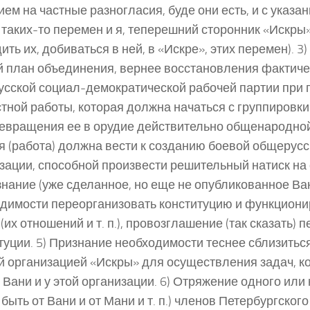
ием на частные разногласия, буде они есть, и с указани
таких-то перемен и я, теперешний сторонник «Искры»
ить их, добиваться в ней, в «Искре», этих перемен). 3
 план объединения, вернее восстановления фактиче
сской социал-демократической рабочей партии при
тной работы, которая должна начаться с группировки
евращения ее в орудие действительно общенародной
я (работа) должна вести к созданию боевой общерусс
зации, способной произвести решительный натиск на
знание (уже сделанное, но еще не опубликованное Ва
димости переорганизовать конституцию и функциони
(их отношений и т. п.), провозглашение (так сказать) 
туции. 5) Признание необходимости теснее сблизиться
й организацией «Искры» для осуществления задач, к
 Вани и у этой организации. 6) Отряжение одного или
 быть от Вани и от Мани и т. п.) членов Петербургского