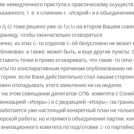
ю немедленного приступа к практическому осущест
азанного, т. е. к слиянию с «Искрой» и к объединению
 (§ 6) тоже решено уже de facto на втором Вашем сов
границу, чтобы окончательно сговориться.
ечно, из этих 6-ти отделов 6-ой безусловно не может
бликован, а также, может быть, и еще другие пункты.
ставить точки и прямо оговаривать, что такие-то (ил
кты по конспиративным причинам опубликованию не 
торяю: если Ваня действительно стал нашим сторонн
жен откладывать этого заявления ни на неделю.
 на этом совещании делегатов СПБ. комитета с Соней
анизацией «Искры») и с редакцией «Искры» (за границ
аботается уже настоящий конкретный план не тольк
ерской работы, но и прямого объединения партии, к
анизационного комитета по подготовке 2-го партийног