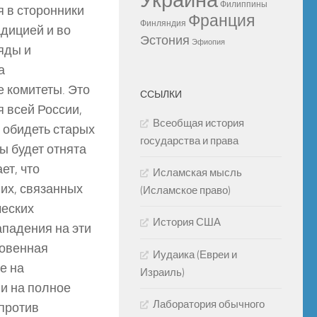
Украина
Филиппины
я в сторонники
Франция
Финляндия
адицией и во
Эстония
Эфиопия
яды и
а
е комитеты. Это
ССЫЛКИ
я всей России,
Всеобщая история
я обидеть старых
государства и права
ы будет отнята
ет, что
Исламская мысль
их, связанных
(Исламское право)
ческих
История США
ападения на эти
ровенная
Иудаика (Евреи и
е на
Израиль)
и на полное
Лаборатория обычного
против