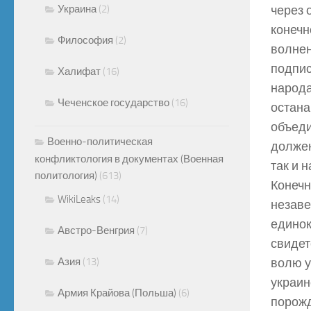
Украина
(2)
через 
конечн
Философия
(2)
волнен
подпис
Халифат
(16)
народа
Чеченское государство
(16)
остана
объеди
Военно-политическая
должен
конфликтология в документах (Военная
так и 
политология)
(613)
Конечн
WikiLeaks
(14)
незаве
единок
Австро-Венгрия
(7)
свидет
Азия
(13)
волю у
украин
Армия Крайова (Польша)
(6)
порожд