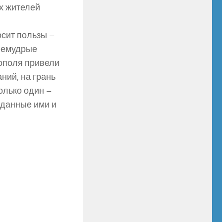
х жителей
осит пользы –
 немудрые
ополя привели
ний, на грань
олько один –
зданные ими и