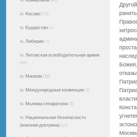
Другой
ранить
Косово
(13)
Правос
Курдистан
(4)
хитрос
админи
Либерия
(1)
проста
Литовская освободительная армия
наслед
(66)
Божия,
отказы
Маоизм
(36)
Патриа
Патриа
Международные конвенции
(3)
власти
Мьянма сепаратизм
(6)
Конста
угнете
Национальная безопасность
эстонс
(военная доктрина)
(42)
Москвы