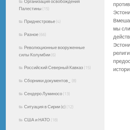
Организация освобождения
против
Палестины
(15)
Эстони
Вмешат
Приднестровье
(4)
мы сли
Разное
(66)
действ
Эстони
Революционные вооруженные
религи
силы Колумбии
(6)
предос
Российский Северный Кавказ
(15)
истори
Сборники документов_
(8)
Сендеро Луминосо
(13)
Ситуация в Сирии (с)
(12)
США и НАТО
(18)