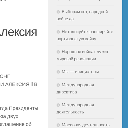
Выборам нет, народной
войне да
лексия
Не голосуйте. расширяйте
партизанскую войну
Народная война служит
мировой революции
Мы — инициаторы
СНГ.
АЛЕКСИЯ II В
Международная
директива
Международная
когда Президенты
деятельность
за двух
оглашение об
Массовая деятельность