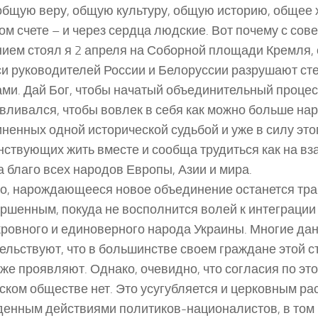
общую веру, общую культуру, общую историю, общее х
ом счете – и через сердца людские. Вот почему с со
ием стоял я 2 апреля на Соборной площади Кремля, 
и руководителей России и Белоруссии разрушают ст
ми. Дай Бог, чтобы начатый объединительный процес
вливался, чтобы вовлек в себя как можно больше нар
ненных одной исторической судьбой и уже в силу это
ствующих жить вместе и сообща трудиться как на вз
на благо всех народов Европы, Азии и мира.
о, нарождающееся новое объединение останется тра
ршенным, покуда не восполнится волей к интеграции
ровного и единоверного народа Украины. Многие да
ельствуют, что в большинстве своем граждане этой с
же проявляют. Однако, очевидно, что согласия по эт
ском обществе нет. Это усугубляется и церковным ра
енным действиями политиков-националистов, в том