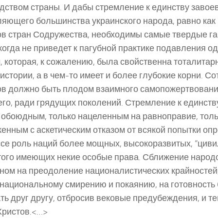
дством страны. И дабы стремление к единству завое
яющего большинства украинского народа, равно как 
в стран Содружества, необходимы самые твердые гар
когда не приведет к пагубной практике подавления о
, которая, к сожалению, была свойственна тоталита
истории, а в чем-то имеет и более глубокие корни. С
в должно быть плодом взаимного самопожертвовани
го, ради грядущих поколений. Стремление к единств
 обоюдным, только нацеленным на равноправие, тол
енным с аскетическим отказом от всякой попытки опр
се роль наций более мощных, высокоразвитых, “циви
того имеющих некие особые права. Сближение народ
ном на преодоление националистических крайностей,
национальному смирению и покаянию, на готовность 
ть друг другу, отбросив вековые предубеждения, и т
Христов.<…>