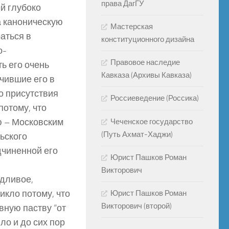
права ДагГУ
й глубоко
а каноническую
Мастерская
аться в
конституционного дизайна
о-
Правовое наследие
ь его очень
Кавказа (Архивы Кавказа)
чившие его в
о присутствия
Россиеведение (Россика)
потому, что
ю – Московским
Чеченское государство
(Путь Ахмат-Хаджи)
ьского
дчиненной его
Юрист Пашков Роман
Викторович
едливое,
кло потому, что
Юрист Пашков Роман
Викторович (второй)
вную паству “от
ло и до сих пор