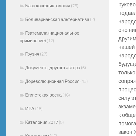
руково
База конфликтология
(75)
подавл
Боливарианская альтернатива
(2)
народо
оно ни
Гватемала (национальное
другим
примирение)
(12)
нашей 
Грузия
(27)
народо
будуще
Документы другого автора
(6)
только
сопряж
Дореволюционная Россия
(13)
процес
Египетская весна
(16)
силу э
экзаме
ИРА
(18)
к обще
Каталония 2017
(5)
помога
закон 
Коммунизм
(45)