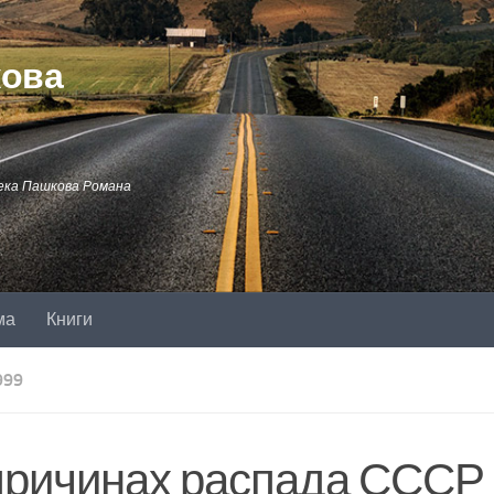
кова
ека Пашкова Романа
ма
Книги
999
причинах распада СССР 