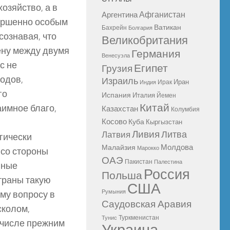
озяйство, а в
Афганистан
Аргентина
вершенно особым
Ватикан
Бахрейн
Болгария
сознавая, что
Великобритания
ену между двумя
Германия
Венесуэла
с не
Египет
Грузия
одов,
Израиль
Иран
Ирак
Индия
го
Испания
Италия
Йемен
Китай
аимное благо,
Казахстан
Колумбия
Косово
Куба
Кыргызстан
Ливия
Литва
Латвия
гически
Молдова
Малайзия
Марокко
 со стороны
ОАЭ
Пакистан
Палестина
нные
Россия
Польша
траны такую
США
Румыния
ому вопросу в
Саудовская Аравия
сколом,
Туркменистан
Тунис
 числе прежним