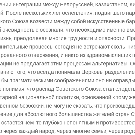
ении интеграции между Белоруссией, Казахстаном, Ки
й. После нескольких лет ослепления, подвигшего н
кого Союза возвести между собой искусственные бар
й очевидностью осознали, что необходимо именно вм
изнь, преодолевая многие трудности и опасности. Пр
нительные процессы сегодня не встречают сколь-ни
рованного отвержения, и никто из здравомыслящих 
ации не предлагает этим процессам альтернативы. 
нанию того, что всегда понимала Церковь: разделение 
 бы прагматическими соображениями оно ни оправды
 понимая, что распад Советского Союза стал следст
тарной национальной политики, основанной к тому же
венном безбожии, не могу не сказать, что произоше
ение для абсолютного большинства жителей стран 
 остается чем-то глубоко непонятным и противоесте
 через каждый народ, через многие семьи, через род