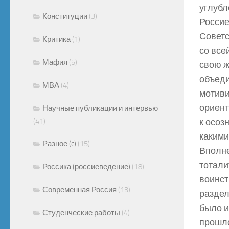
углубл
Конституции
(3)
Россие
Советс
Критика
(1)
со все
Мафия
(5)
свою ж
объеди
МВА
(4)
мотиви
ориент
Научные публикации и интервью
(41)
к осоз
какими
Разное (c)
(15)
Вполне
тотали
Россика (россиеведение)
(18)
воинст
Современная Россия
(13)
раздел
было и
Студенческие работы
(4)
прошло