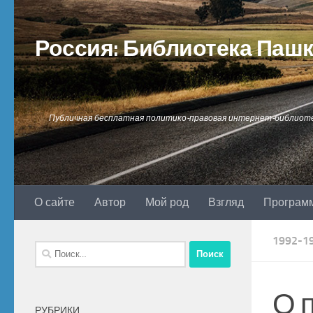
Перейти к содержимому
Россия: Библиотека Паш
Публичная бесплатная политико-правовая интернет-библиот
О сайте
Автор
Мой род
Взгляд
Програм
1992-1
Найти:
О 
РУБРИКИ