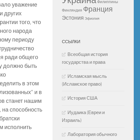
Украина
Филиппины
вало уважение
Франция
Финляндия
и других
Эстония
Эфиопия
антии того, что
дного народа
рному периоду
ССЫЛКИ
отрудничество
Всеобщая история
я ради общего
государства и права
у должно быть
ько
Исламская мысль
еделить в этом
(Исламское право)
лизованных” и в
История США
ов станет нашим
 на способность
Иудаика (Евреи и
братски
Израиль)
ем исполнить
Лаборатория обычного