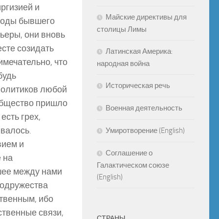
ргизией и
Майские директивы для
ароды бывшего
столицы Лимы
ьеры, они вновь
есте созидать
Латинская Америка:
имечательно, что
народная война
будь
Историческая речь
политиков любой
Общество пришло
Военная деятельность
есть грех,
валось.
Умиротворение (English)
вием и
Соглашение о
 на
Галактическом союзе
дшее между нами
(English)
Содружества
ственным, ибо
ственные связи,
СТРАНЫ