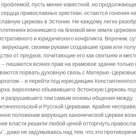
 проблемой, пусть менее известной, но продолжающе
 сердца православных христиан, остаются гонения н
лавную Церковь в Эстонии. Не каждому легко разобр
плетениях возникшего на близкой мне земле церковн
стративного и юридического конфликта. Впрочем, сут
: верующие, своими руками создавшие храм или полу
ство от предков, почитающие его как святыню и мест
 – лишаются всяких прав на храмовое здание только 
ваются порвать духовную связь с Матерью-Церковь
рхатом – и перейти под юрисдикцию Константинопол
рха, вероломно объявившего Эстонскую Церковь по
 и разрушившего тем самым основы общения между
нтинопольской и Русской Церквами. Крайне несправ
нное положение верующих канонической Церкви возни
кие власти решили любой ценой отторгнуть правосла
”, даже не задумываясь над тем, что это противоречи