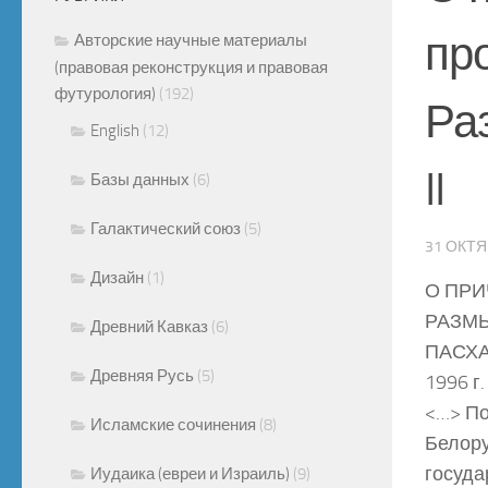
пр
Авторские научные материалы
(правовая реконструкция и правовая
футурология)
(192)
Ра
English
(12)
II
Базы данных
(6)
Галактический союз
(5)
31 ОКТЯ
Дизайн
(1)
О ПРИ
РАЗМЫ
Древний Кавказ
(6)
ПАСХА
Древняя Русь
(5)
1996 г.
<…> По
Исламские сочинения
(8)
Белору
госуда
Иудаика (евреи и Израиль)
(9)