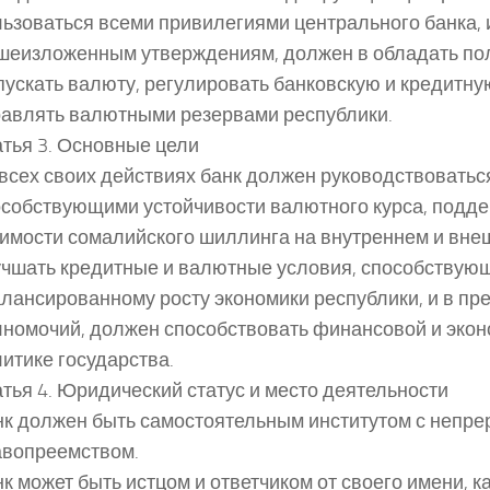
ьзоваться всеми привилегиями центрального банка, 
шеизложенным утверждениям, должен в обладать п
ускать валюту, регулировать банковскую и кредитну
равлять валютными резервами республики.
тья 3. Основные цели
всех своих действиях банк должен руководствоватьс
особствующими устойчивости валютного курса, подд
имости сомалийского шиллинга на внутреннем и вне
учшать кредитные и валютные условия, способствую
лансированному росту экономики республики, и в пр
лномочий, должен способствовать финансовой и эко
итике государства.
тья 4. Юридический статус и место деятельности
нк должен быть самостоятельным институтом с непр
авопреемством.
к может быть истцом и ответчиком от своего имени, к