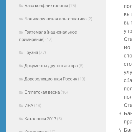
База конфликтология
(75)
пол
вы
Боливарианская альтернатива
(2)
вып
уп
Гватемала (национальное
Ста
примирение)
(12)
Во 
Грузия
(27)
сп
сто
Документы другого автора
(6)
ул
Дореволюционная Россия
(13)
сба
по
Египетская весна
(16)
пол
Ста
ИРА
(18)
Ба
Каталония 2017
(5)
пр
Бан
Коммунизм
(45)