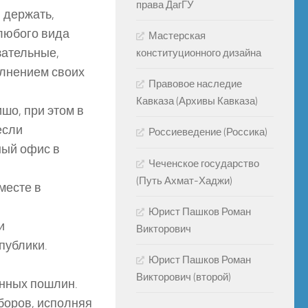
права ДагГУ
 держать,
 любого вида
Мастерская
зательные,
конституционного дизайна
олнением своих
Правовое наследие
Кавказа (Архивы Кавказа)
шо, при этом в
если
Россиеведение (Россика)
ный офис в
Чеченское государство
(Путь Ахмат-Хаджи)
месте в
Юрист Пашков Роман
и
Викторович
публики.
Юрист Пашков Роман
Викторович (второй)
енных пошлин.
боров, исполняя