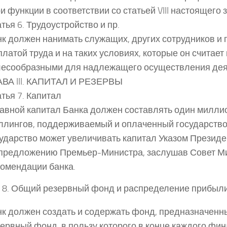
и функции в соответствии со статьей VIII настоящего 
тья 6. Трудоустройство и пр.
к должен нанимать служащих, других сотрудников и
платой труда и на таких условиях, которые он считае
лесообразными для надлежащего осуществления дея
АВА III. КАПИТАЛ И РЕЗЕРВЫ
тья 7. Капитал
авной капитал Банка должен составлять один милли
лингов, поддерживаемый и оплаченный государством
ударство может увеличивать капитал Указом Президе
 предложению Премьер-Министра, заслушав Совет Ми
омендации банка.
 8. Общий резервный фонд и распределение прибыл
к должен создать и содержать фонд, предназначенн
ервный фонд, в пользу которого в конце каждого фин