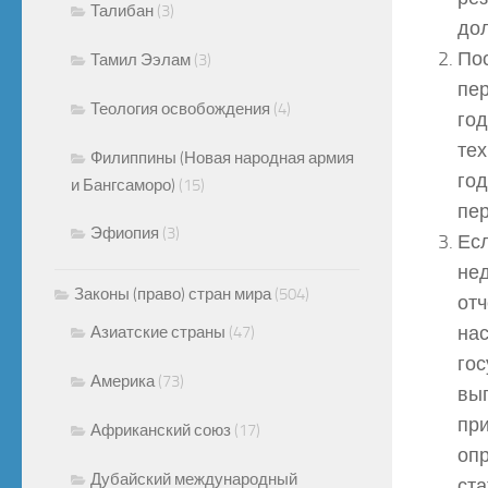
Талибан
(3)
дол
Пос
Тамил Ээлам
(3)
пер
Теология освобождения
(4)
год
тех
Филиппины (Новая народная армия
год
и Бангсаморо)
(15)
пе
Эфиопия
(3)
Ес
нед
Законы (право) стран мира
(504)
отч
на
Азиатские страны
(47)
гос
Америка
(73)
вып
при
Африканский союз
(17)
опр
Дубайский международный
ста