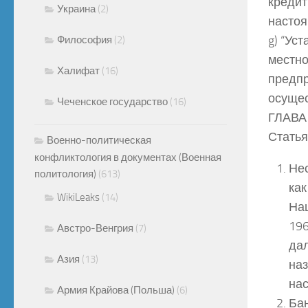
кредит
Украина
(2)
настоя
g) “Ус
Философия
(2)
местно
Халифат
(16)
предпр
осущес
Чеченское государство
(16)
ГЛАВА
Статья
Военно-политическая
конфликтология в документах (Военная
Нес
политология)
(613)
ка
WikiLeaks
(14)
На
196
Австро-Венгрия
(7)
дал
Азия
(13)
на
нас
Армия Крайова (Польша)
(6)
Ба