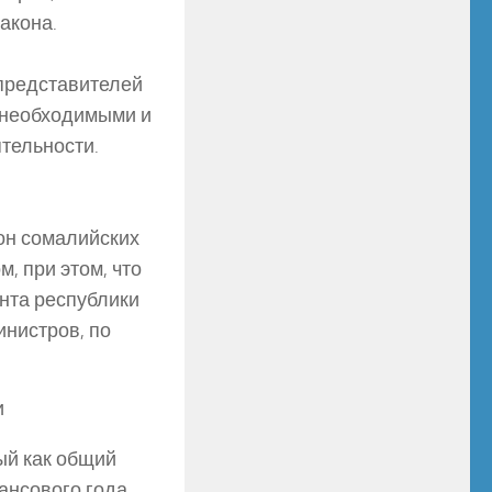
закона.
 представителей
т необходимыми и
тельности.
он сомалийских
, при этом, что
нта республики
нистров, по
и
ый как общий
ансового года