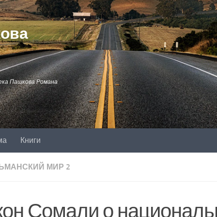
кова
ека Пашкова Романа
ма
Книги
ЬМАНСКИЙ МИР 2
кон Сомали о национал