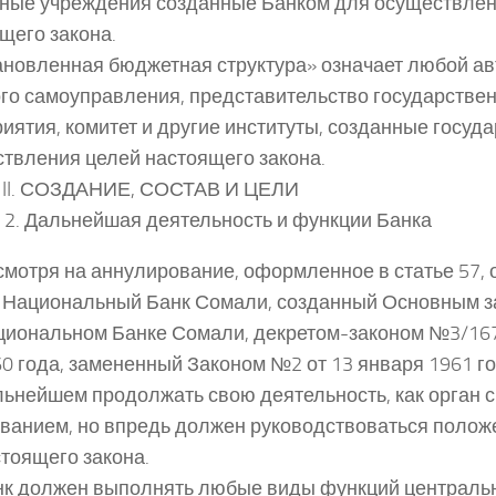
ные учреждения созданные Банком для осуществлен
щего закона.
тановленная бюджетная структура» означает любой а
го самоуправления, представительство государстве
иятия, комитет и другие институты, созданные госуд
твления целей настоящего закона.
 II. СОЗДАНИЕ, СОСТАВ И ЦЕЛИ
 2. Дальнейшая деятельность и функции Банка
мотря на аннулирование, оформленное в статье 57, 
к Национальный Банк Сомали, созданный Основным з
циональном Банке Сомали, декретом-законом №3/167
0 года, замененный Законом №2 от 13 января 1961 го
ьнейшем продолжать свою деятельность, как орган с
званием, но впредь должен руководствоваться поло
тоящего закона.
нк должен выполнять любые виды функций центральн