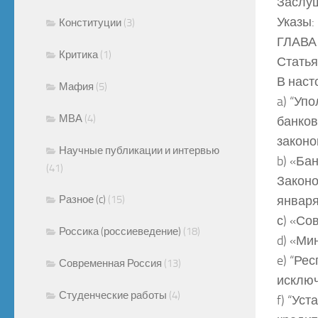
Заслуш
Указы:
Конституции
(3)
ГЛАВА
Критика
(1)
Статья
В наст
Мафия
(5)
a) “Уп
МВА
(4)
банков
законо
Научные публикации и интервью
b) «Ба
(41)
Законо
Разное (c)
(15)
января
с) «Со
Россика (россиеведение)
(18)
d) «Ми
e) “Ре
Современная Россия
(13)
исключ
Студенческие работы
(4)
f) “Ус