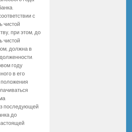
банка.
оответствии с
ь чистой
ву, при этом, до
ь чистой
ом, должна в
адолженности.
вом году
ного в его
е положения
плачиваться
мма
 из последующей
анка до
 настоящей