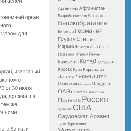
ия целей
Афганистан
Аргентина
Ватикан
Бахрейн
втономный орган
Болгария
Великобритания
нного
Германия
Венесуэла
арством для
Египет
Грузия
Израиль
Иран
Ирак
Индия
Испания
Италия
Йемен
Китай
Казахстан
Колумбия
Косово
Куба
Кыргызстан
орган, известный
Ливия
Литва
Латвия
аконом о
Молдова
Малайзия
Марокко
8 от 30 июня
ОАЭ
Пакистан
Палестина
да, должен и в
Россия
Польша
 тем же
США
Румыния
жениями
Саудовская Аравия
Туркменистан
Тунис
ого банка и