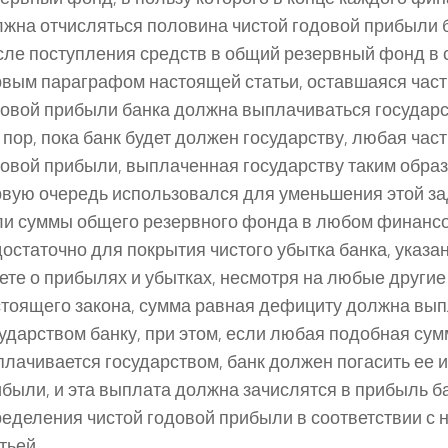
жна отчисляться половина чистой годовой прибыли 
ле поступления средств в общий резервный фонд в с
вым параграфом настоящей статьи, оставшаяся част
овой прибыли банка должна выплачиваться государст
 пор, пока банк будет должен государству, любая част
овой прибыли, выплаченная государству таким образ
рвую очередь использовался для уменьшения этой з
ли суммы общего резервного фонда в любом финансо
остаточно для покрытия чистого убытка банка, указан
ете о прибылях и убытках, несмотря на любые други
стоящего закона, сумма равная дефициту должна вы
ударством банку, при этом, если любая подобная су
лачивается государством, банк должен погасить ее
были, и эта выплата должна зачислятся в прибыль б
еделения чистой годовой прибыли в соответствии с
тьей.