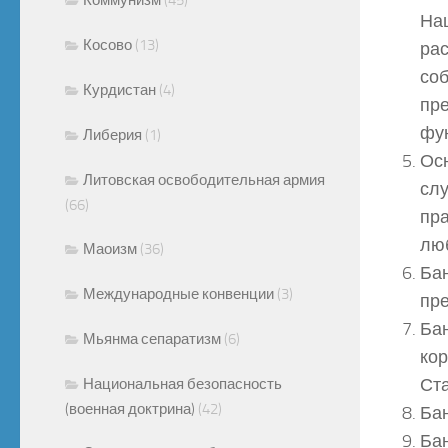
Нац
Косово
(13)
рас
соб
Курдистан
(4)
пре
фун
Либерия
(1)
Осн
Литовская освободительная армия
слу
(66)
пра
люб
Маоизм
(36)
Бан
Международные конвенции
(3)
пре
Бан
Мьянма сепаратизм
(6)
кор
Ста
Национальная безопасность
(военная доктрина)
(42)
Бан
Бан