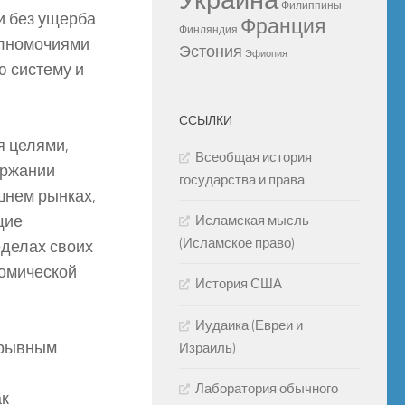
Украина
Филиппины
и без ущерба
Франция
Финляндия
олномочиями
Эстония
Эфиопия
ю систему и
ССЫЛКИ
я целями,
Всеобщая история
ержании
государства и права
шнем рынках,
щие
Исламская мысль
(Исламское право)
еделах своих
номической
История США
Иудаика (Евреи и
ерывным
Израиль)
Лаборатория обычного
ак