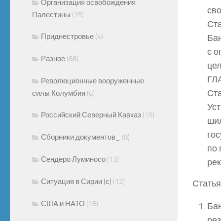
Организация освобождения
сво
Палестины
(15)
Ста
Приднестровье
(4)
Бан
с о
Разное
(66)
це
ГЛ
Революционные вооруженные
Ста
силы Колумбии
(6)
Уст
Российский Северный Кавказ
(15)
шил
гос
Сборники документов_
(8)
по
Сендеро Луминосо
(13)
рек
Ситуация в Сирии (с)
(12)
Статья
США и НАТО
(18)
Бан
рез