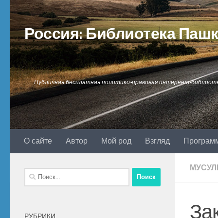
Перейти к содержимому
Россия: Библиотека Паш
Публичная бесплатная политико-правовая интернет-библиот
О сайте
Автор
Мой род
Взгляд
Програм
МУСУЛ
Найти:
За
РУБРИКИ