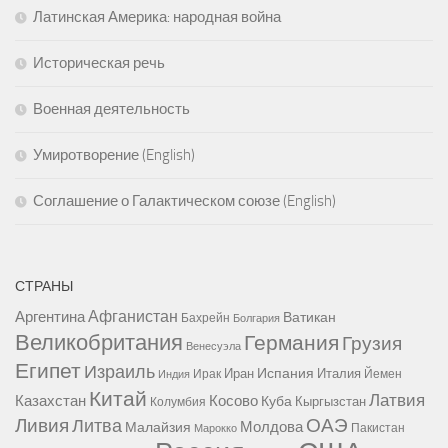
Латинская Америка: народная война
Историческая речь
Военная деятельность
Умиротворение (English)
Соглашение о Галактическом союзе (English)
СТРАНЫ
Афганистан
Аргентина
Ватикан
Бахрейн
Болгария
Великобритания
Германия
Грузия
Венесуэла
Египет
Израиль
Испания
Иран
Италия
Ирак
Йемен
Индия
Китай
Латвия
Казахстан
Косово
Куба
Кыргызстан
Колумбия
Ливия
ОАЭ
Литва
Молдова
Малайзия
Пакистан
Марокко