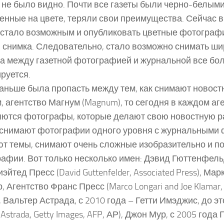
 не было видно. Почти все газеты были черно-белыми
енные на цвете, теряли свои преимущества. Сейчас в 
 стало возможным и опубликовать цветные фотографи
 снимка. Следовательно, стало возможно снимать ши
а между газетной фотографией и журнальной все бо
руется.
аньше была пропасть между тем, как снимают новостн
, агентство Магнум (Magnum), то сегодня в каждом аг
ются фотографы, которые делают свою новостную ра
снимают фотографии одного уровня с журнальными
т темы, снимают очень сложные изобразительно и п
афии. Вот только несколько имен: Дэвид Гюттенфель
эйтед Пресс (David Guttenfelder, Associated Press), Ма
, Агентство Франс Пресс (Marco Longari and Joe Klamar,
), Вальтер Астрада, с 2010 года – Гетти Имэджис, до э
 Astrada, Getty Images, AFP, АР), Джон Мур, с 2005 года