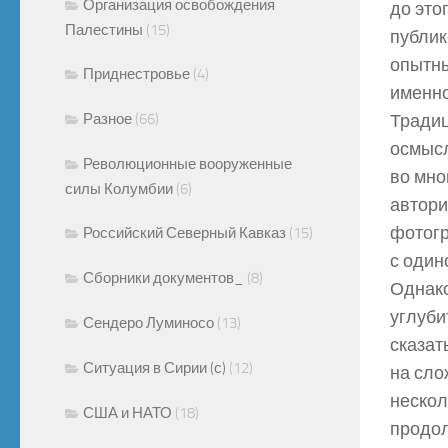
Организация освобождения
до это
Палестины
(15)
публик
опытны
Приднестровье
(4)
именно
Разное
(66)
Традиц
осмысл
Революционные вооруженные
во мно
силы Колумбии
(6)
автори
фотогр
Российский Северный Кавказ
(15)
с один
Сборники документов_
(8)
Однако
углуби
Сендеро Луминосо
(13)
сказат
Ситуация в Сирии (с)
(12)
на сло
нескол
США и НАТО
(18)
продол