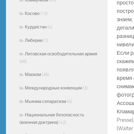
просто
постро
Косово
(13)
знаем,
Курдистан
(4)
детали
разниц
Либерия
(1)
нивели
Если р
Литовская освободительная армия
скажем
(66)
появля
Маоизм
(36)
время 
снимаю
Международные конвенции
(3)
фотогр
Мьянма сепаратизм
(6)
Ассоши
Кламар
Национальная безопасность
Presse
(военная доктрина)
(42)
(Walter