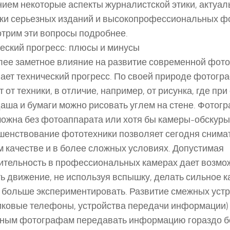
ием некоторые аспекты журналистской этики, актуа
ки серьезных изданий и высокопрофессиональных ф
трим эти вопросы подробнее.
еский прогресс: плюсы и минусы
ее заметное влияние на развитие современной фот
ает технический прогресс. По своей природе фотог
т от техники, в отличие, например, от рисунка, где при
аша и бумаги можно рисовать углем на стене. Фотог
ожна без фотоаппарата или хотя бы камеры-обскуры 
енствование фототехники позволяет сегодня снимат
 качестве и в более сложных условиях. Допустимая
ительность в профессиональных камерах дает возмо
ь движение, не используя вспышку, делать сильное 
 больше экспериментировать. Развитие смежных уст
иковые телефоны, устройства передачи информации)
тным фотографам передавать информацию гораздо 