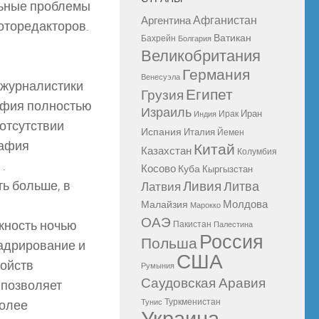
льные проблемы
Афганистан
Аргентина
оторедакторов.
Ватикан
Бахрейн
Болгария
Великобритания
Германия
Венесуэла
ожурналистики
Египет
Грузия
рафия полностью
Израиль
Иран
Ирак
Индия
 отсутствии
Испания
Италия
Йемен
рафия
Китай
Казахстан
Колумбия
.
Косово
Куба
Кыргызстан
ь больше, в
Ливия
Литва
Латвия
Молдова
Малайзия
Марокко
ОАЭ
жность ночью
Пакистан
Палестина
Россия
Польша
кадрирование и
США
ройств
Румыния
Саудовская Аравия
 позволяет
Туркменистан
более
Тунис