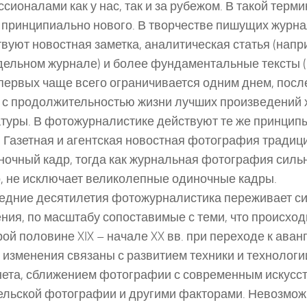
сионалами как у нас, так и за рубежом. В такой терм
 принципиально нового. В творчестве пишущих журна
вуют новостная заметка, аналитическая статья (напр
ельном журнале) и более фундаментальные тексты (в
первых чаще всего ограничивается одним днем, посл
 с продолжительностью жизни лучших произведений
туры. В фотожурналистике действуют те же принцип
 Газетная и агентская новостная фотография тради
ночный кадр, тогда как журнальная фотография сильн
, не исключает великолепные одиночные кадры.
едние десятилетия фотожурналистика переживает с
ния, по масштабу сопоставимые с теми, что происхо
рой половине XIX – начале XX вв. при переходе к аван
 изменения связаны с развитием техники и технолог
ета, сближением фотографии с современным искусс
льской фотографии и другими факторами. Невозмож