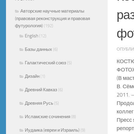
ра
Авторские научные материалы
(правовая реконструкция и правовая
футурология)
(192)
фо
English
(12)
Базы данных
(6)
ОПУБЛ
КОСТ
Галактический союз
(5)
ФОТО
Дизайн
(1)
(В мас
В. Сём
Древний Кавказ
(6)
2011. –
Продол
Древняя Русь
(5)
коллег
Исламские сочинения
(8)
Пресс 
репорт
Иудаика (евреи и Израиль)
(9)