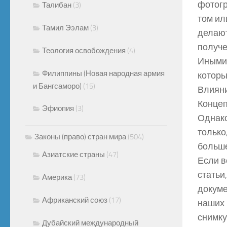
фотогр
Талибан
(3)
том ил
Тамил Ээлам
(3)
делают
получе
Теология освобождения
(4)
Иными 
Филиппины (Новая народная армия
которы
и Бангсаморо)
(15)
Влияни
Концеп
Эфиопия
(3)
Однако
только
Законы (право) стран мира
(504)
больше
Азиатские страны
(47)
Если в
статьи
Америка
(73)
докуме
Африканский союз
(17)
наших 
снимку
Дубайский международный