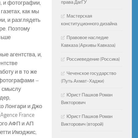
, и фотографии,
права ДагГУ
газетах, как мы
Мастерская
и, и разглядеть
конституционного дизайна
ре. Поэтому
льше
Правовое наследие
Кавказа (Архивы Кавказа)
ые агентства, и,
Россиеведение (Россика)
ентстве
боту и в то же
Чеченское государство
 фотографами –
(Путь Ахмат-Хаджи)
о смыслу
Юрист Пашков Роман
дер,
Викторович
рко Лонгари и Джо
 Agence France
Юрист Пашков Роман
того АФП и АП
Викторович (второй)
 Гетти Имэджис,