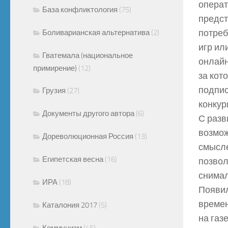
операт
База конфликтология
(75)
предст
потреб
Боливарианская альтернатива
(2)
игр ил
Гватемала (национальное
онлайн
примирение)
(12)
за кот
подпис
Грузия
(27)
конкур
Документы другого автора
(6)
С разв
возмож
Дореволюционная Россия
(13)
смысле
Египетская весна
(16)
позвол
снимал
ИРА
(18)
Появил
времен
Каталония 2017
(5)
на газ
Коммунизм
(45)