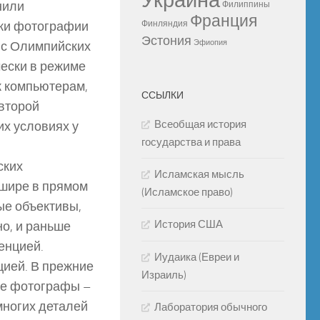
Украина
нили
Филиппины
Франция
вки фотографии
Финляндия
Эстония
Эфиопия
р с Олимпийских
чески в режиме
к компьютерам,
ССЫЛКИ
 второй
Всеобщая история
их условиях у
государства и права
ских
Исламская мысль
 шире в прямом
(Исламское право)
ые объективы,
История США
о, и раньше
енцией.
Иудаика (Евреи и
цией. В прежние
Израиль)
ые фотографы –
многих деталей
Лаборатория обычного