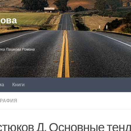
кова
ека Пашкова Романа
ма
Книги
ГРАФИЯ
стюков Д. Основные тен