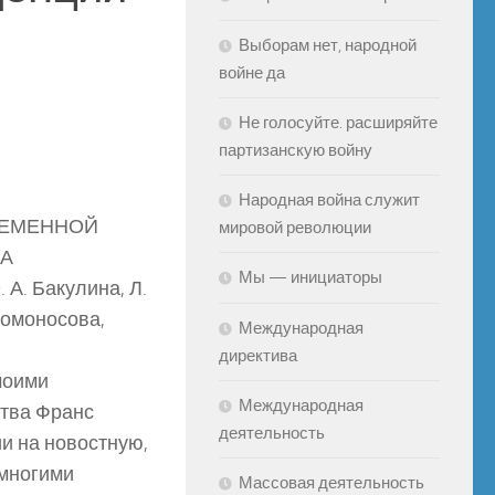
Выборам нет, народной
войне да
Не голосуйте. расширяйте
партизанскую войну
Народная война служит
РЕМЕННОЙ
мировой революции
А
Мы — инициаторы
 А. Бакулина, Л.
Ломоносова,
Международная
директива
моими
Международная
ства Франс
деятельность
и на новостную,
 многими
Массовая деятельность