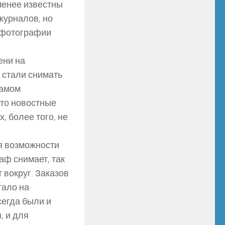
ь менее известны
журналов, но
я фотографии
ени на
 стали снимать
самом
то новостные
 более того, не
ея возможности
аф снимает, так
 вокруг. Заказов
тало на
сегда были и
, и для