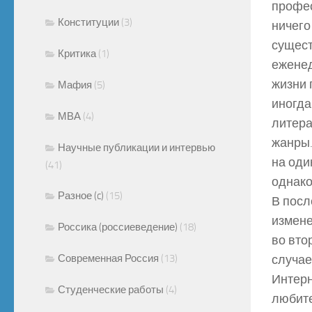
профес
Конституции
(3)
ничего
сущест
Критика
(1)
еженед
жизни 
Мафия
(5)
иногда
МВА
(4)
литера
жанры.
Научные публикации и интервью
на оди
(41)
однако
Разное (c)
(15)
В посл
измене
Россика (россиеведение)
(18)
во вто
Современная Россия
(13)
случае
Интерн
Студенческие работы
(4)
любите