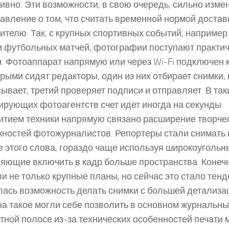
ивно. Эти возможности, в свою очередь, сильно изме
авление о том, что считать временной нормой доста
ителю. Так, с крупных спортивных событий, наприме
и футбольных матчей, фотографии поступают практи
. Фотоаппарат напрямую или через Wi-Fi подключен 
орыми сидят редакторы, один из них отбирает снимки,
ывает, третий проверяет подписи и отправляет. В так
ирующих фотоагентств счет идет иногда на секунды.
итием техники напрямую связано расширение творче
ностей фотожурналистов. Репортеры стали снимать
 этого слова, гораздо чаще используя широкоугольн
яющие включить в кадр больше пространства. Конечн
и не только крупные планы, но сейчас это стало тенд
ась возможность делать снимки с большей детализа
а такое могли себе позволить в основном журнальн
етной полосе из-за технических особенностей печати 