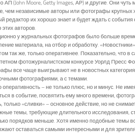
го АП (John Moore, Getty Images, АР) и другие. Они чут
е, чем независимые авторы или фотографы крупных 
й редактор их хорошо знает и будет ждать с событи
 этих авторов.
ионно у журнальных фотографов было больше врем
ение материала, на отбор и обработку. «Новостники»
гом так же, только оперативнее. Показательно, что в 
тетном фотожурналистском конкурсе Уорлд Пресс Фо
афы все чаще выигрывают не в новостных категориях,
очными фотографиями, а с темами.
 оперативность – не только плюс, но и минус. Не им
ться в событие, посвятить ему много времени, фотогр
ь, только «сливки» – основное действие, но не снимает
жные темы, требующие длительного исследования, с
ько порядков меньше. Хотя именно подобные темы в
жают оставаться самыми интересными и для зрителя