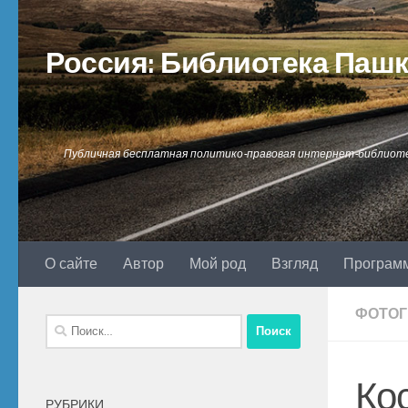
Перейти к содержимому
Россия: Библиотека Паш
Публичная бесплатная политико-правовая интернет-библиот
О сайте
Автор
Мой род
Взгляд
Програм
ФОТО
Найти:
Ко
РУБРИКИ