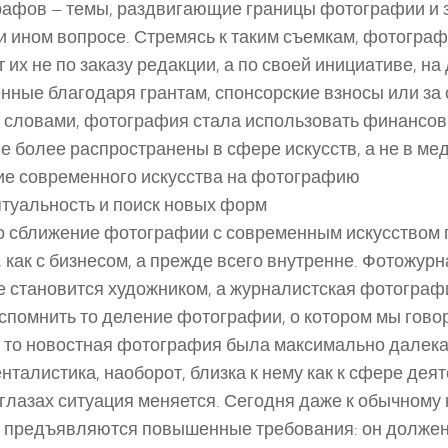
афов – темы, раздвигающие границы фотографии и 
и ином вопросе. Стремясь к таким съемкам, фотогра
 их не по заказу редакции, а по своей инициативе, на 
нные благодаря грантам, спонсорские взносы или за с
словами, фотография стала использовать финансов
е более распространены в сфере искусств, а не в ме
е современного искусства на фотографию
туальность и поиск новых форм
 сближение фотографии с современным искусством 
, как с бизнесом, а прежде всего внутренне. Фотожурн
 становится художником, а журналистская фотографи
спомнить то деление фотографии, о котором мы гово
, то новостная фотография была максимально далека 
нталистика, наоборот, близка к нему как к сфере дея
глазах ситуация меняется. Сегодня даже к обычному
 предъявляются повышенные требования: он должен