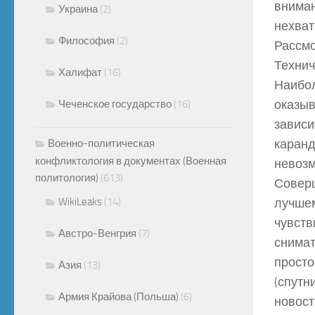
вниман
Украина
(2)
нехват
Философия
(2)
Рассмо
Технич
Халифат
(16)
Наибол
оказыв
Чеченское государство
(16)
зависи
каранд
Военно-политическая
конфликтология в документах (Военная
невозм
политология)
(613)
Соверш
WikiLeaks
(14)
лучшем
чувств
Австро-Венгрия
(7)
снимат
просто
Азия
(13)
(спутн
Армия Крайова (Польша)
(6)
новос