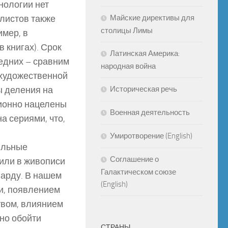
инологии нет
листов также
Майские директивы для
столицы Лимы
имер, в
 книгах). Срок
Латинская Америка:
едних – сравним
народная война
 художественной
ы деления на
Историческая речь
ционно нацелены
Военная деятельность
а сериями, что,
Умиротворение (English)
ильные
Соглашение о
дили в живописи
Галактическом союзе
гарду. В нашем
(English)
ии, появлением
твом, влиянием
но обойти
СТРАНЫ