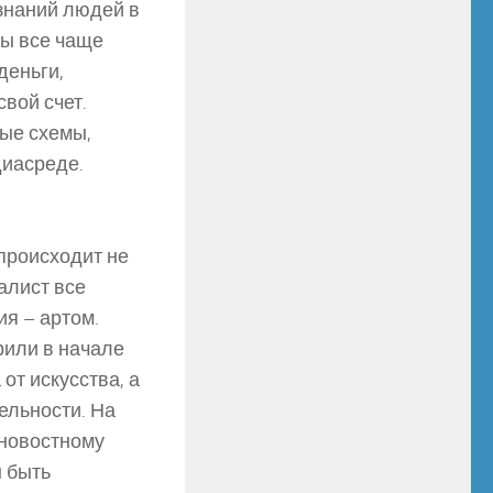
знаний людей в
фы все чаще
деньги,
вой счет.
ые схемы,
диасреде.
происходит не
алист все
я – артом.
рили в начале
от искусства, а
тельности. На
 новостному
 быть