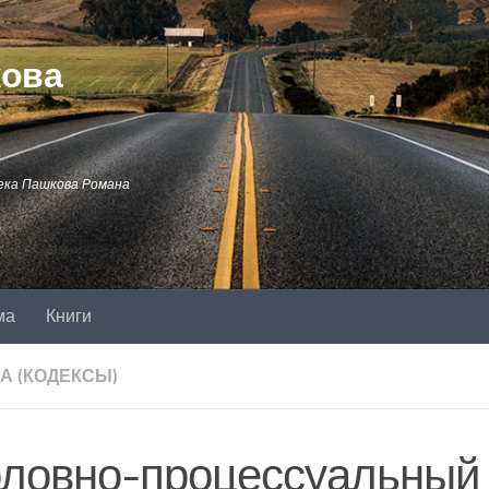
кова
ека Пашкова Романа
ма
Книги
А (КОДЕКСЫ)
оловно-процессуальный 