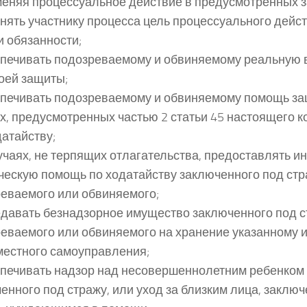
меняя процессуальное действие в предусмотренных з
нять участнику процесса цель процессуального действ
и обязанности;
спечивать подозреваемому и обвиняемому реальную 
оей защиты;
спечивать подозреваемому и обвиняемому помощь за
х, предусмотренных частью 2 статьи 45 настоящего ко
датайству;
лучаях, не терпящих отлагательства, предоставлять и
ескую помощь по ходатайству заключенного под стр
еваемого или обвиняемого;
едавать безнадзорное имущество заключенного под 
еваемого или обвиняемого на хранение указанному и
местного самоуправления;
спечивать надзор над несовершеннолетним ребенком 
енного под стражу, или уход за близким лица, заклю