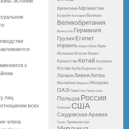
роны Эстонии.
Афганистан
Аргентина
Ватикан
Бахрейн
ссуальное
Болгария
Великобритания
го
Германия
Венесуэла
Египет
Грузия
изводстве
Израиль
Иран
Ирак
Индия
анавливаются
Испания
Италия
Йемен
Китай
Казахстан
Колумбия
именяется с
Косово
Куба
Кыргызстан
айном
Ливия
Литва
Латвия
Молдова
Малайзия
Марокко
ОАЭ
Пакистан
Палестина
Россия
гу лиц
Польша
США
 отношении всех
Румыния
Саудовская Аравия
ии члена
Туркменистан
Тунис