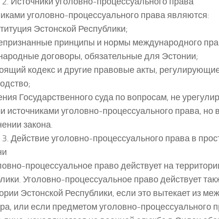
 2. Источники уголовно-процессуального права
иками уголовно-процессуального права являются:
ституция Эстонской Республики;
епризнанные принципы и нормы международного прав
ародные договоры, обязательные для Эстонии;
тоящий кодекс и другие правовые акты, регулирующи
одство;
ения Государственного суда по вопросам, не урегул
и источниками уголовно-процессуального права, но 
ении закона.
 3. Действие уголовно-процессуального права в прос
ни
оловно-процессуальное право действует на территори
лики. Уголовно-процессуальное право действует так
ории Эстонской Республики, если это вытекает из м
ра, или если предметом уголовно-процессуального п