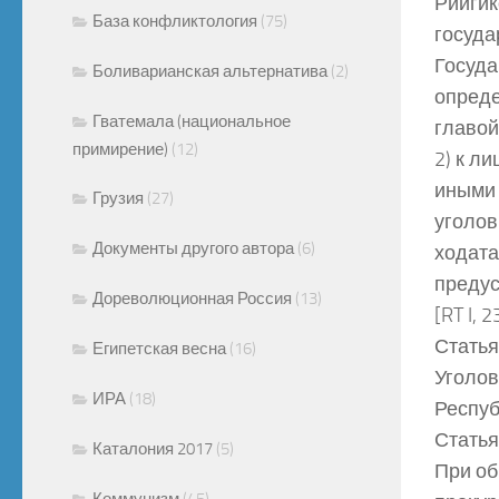
Рийгик
База конфликтология
(75)
госуда
Госуда
Боливарианская альтернатива
(2)
опреде
Гватемала (национальное
главой
примирение)
(12)
2) к л
иными
Грузия
(27)
уголов
Документы другого автора
(6)
ходата
преду
Дореволюционная Россия
(13)
[RT I, 
Статья
Египетская весна
(16)
Уголов
ИРА
(18)
Респуб
Статья
Каталония 2017
(5)
При об
Коммунизм
(45)