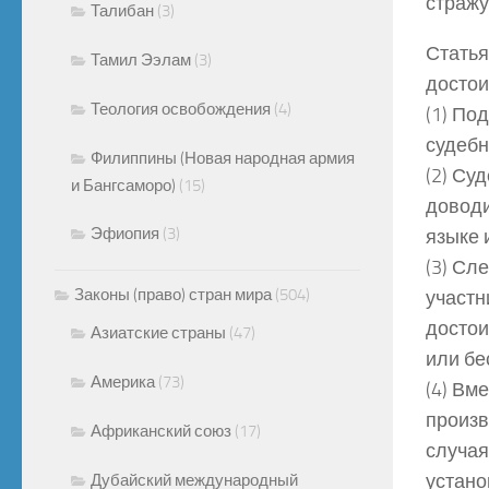
стражу
Талибан
(3)
Статья
Тамил Ээлам
(3)
достои
Теология освобождения
(4)
(1) По
судебн
Филиппины (Новая народная армия
(2) Су
и Бангсаморо)
(15)
доводи
Эфиопия
(3)
языке 
(3) Сл
Законы (право) стран мира
(504)
участн
достои
Азиатские страны
(47)
или бе
Америка
(73)
(4) Вм
произв
Африканский союз
(17)
случая
устано
Дубайский международный