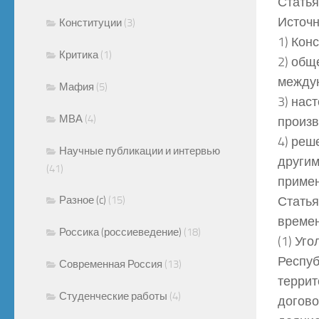
Статья
Источн
Конституции
(3)
1) Кон
Критика
(1)
2) общ
междун
Мафия
(5)
3) нас
МВА
(4)
произв
4) реш
Научные публикации и интервью
другим
(41)
примен
Разное (c)
(15)
Статья
време
Россика (россиеведение)
(18)
(1) Уг
Респуб
Современная Россия
(13)
террит
Студенческие работы
(4)
догово