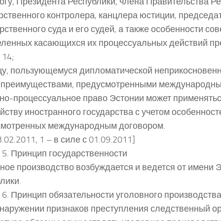
огу, Президента Республики, члена Правительства Ре
рственного контролера, канцлера юстиции, председа
рственного суда и его судей, а также особенности со
ленных касающихся их процессуальных действий п
 14;
ицу, пользующемуся дипломатической неприкосновен
 преимуществами, предусмотренными международны
но-процессуальное право Эстонии может применятьс
йству иностранного государства с учетом особенност
смотренных международным договором.
23.02.2011, 1 – в силе с 01.09.2011]
 5. Принцип государственности
ное производство возбуждается и ведется от имени 
лики.
 6. Принцип обязательности уголовного производств
наружении признаков преступления следственный ор