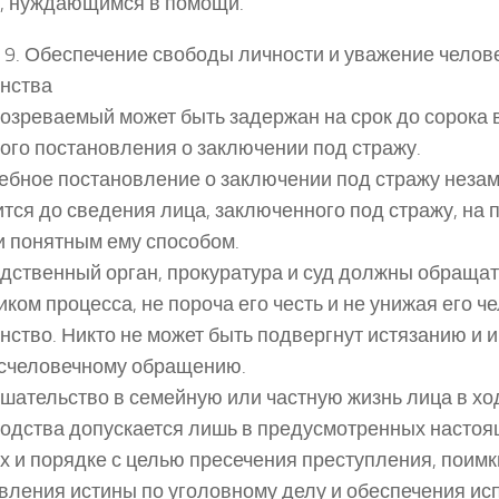
, нуждающимся в помощи.
 9. Обеспечение свободы личности и уважение челов
нства
дозреваемый может быть задержан на срок до сорока 
ого постановления о заключении под стражу.
дебное постановление о заключении под стражу неза
тся до сведения лица, заключенного под стражу, на 
и понятным ему способом.
едственный орган, прокуратура и суд должны обращат
иком процесса, не пороча его честь и не унижая его ч
нство. Никто не может быть подвергнут истязанию и 
счеловечному обращению.
ешательство в семейную или частную жизнь лица в хо
одства допускается лишь в предусмотренных насто
х и порядке с целью пресечения преступления, поимк
вления истины по уголовному делу и обеспечения и