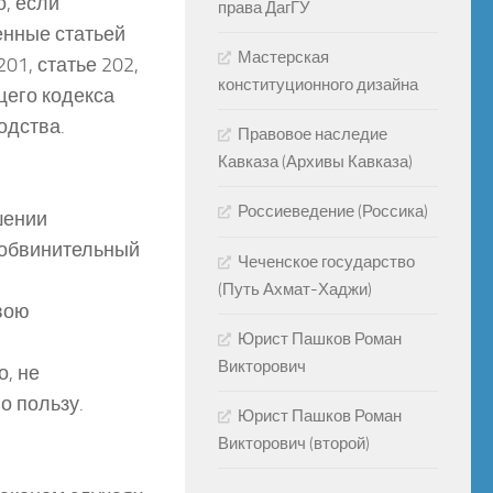
, если
права ДагГУ
енные статьей
Мастерская
01, статье 202,
конституционного дизайна
ящего кодекса
одства.
Правовое наследие
Кавказа (Архивы Кавказа)
Россиеведение (Россика)
шении
у обвинительный
Чеченское государство
(Путь Ахмат-Хаджи)
свою
Юрист Пашков Роман
Викторович
, не
о пользу.
Юрист Пашков Роман
Викторович (второй)