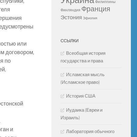
Украина
спублики,
Филиппины
Франция
теля
Финляндия
Эстония
вершения
Эфиопия
редусмотрены
ССЫЛКИ
ностью или
м договором,
Всеобщая история
я по
государства и права
ей,
Исламская мысль
(Исламское право)
История США
Эстонской
Иудаика (Евреи и
Израиль)
а
ган и
Лаборатория обычного