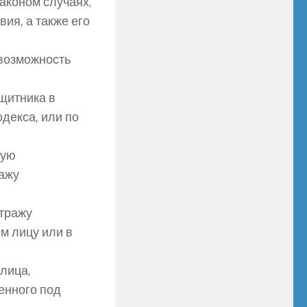
аконом случаях,
ия, а также его
возможность
щитника в
декса, или по
ную
ажу
стражу
м лицу или в
лица,
ченного под