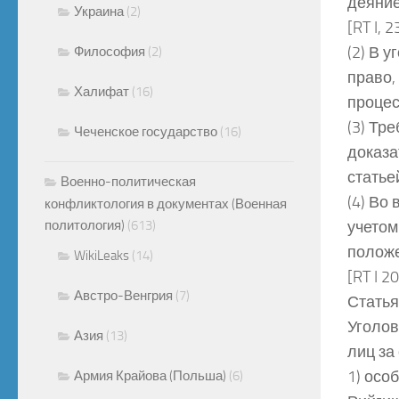
деяние
Украина
(2)
[RT I, 
(2) В 
Философия
(2)
право,
Халифат
(16)
процес
(3) Тр
Чеченское государство
(16)
доказа
статье
Военно-политическая
(4) Во
конфликтология в документах (Военная
политология)
(613)
учетом
полож
WikiLeaks
(14)
[RT I 2
Австро-Венгрия
(7)
Статья
Уголов
Азия
(13)
лиц за
1) осо
Армия Крайова (Польша)
(6)