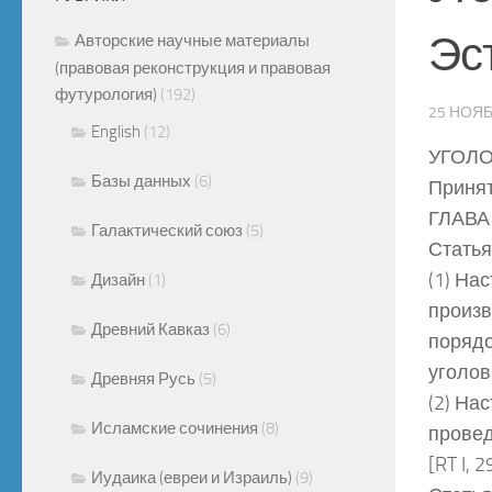
Эс
Авторские научные материалы
(правовая реконструкция и правовая
футурология)
(192)
25 НОЯБ
English
(12)
УГОЛ
Базы данных
(6)
Принят 
ГЛАВА
Галактический союз
(5)
Статья
(1) На
Дизайн
(1)
произв
Древний Кавказ
(6)
порядо
уголов
Древняя Русь
(5)
(2) На
Исламские сочинения
(8)
провед
[RT I, 
Иудаика (евреи и Израиль)
(9)