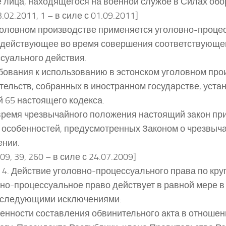
 лица, находящегося на военной службе в Силах обо
23.02.2011, 1 – в силе с 01.09.2011]
уголовном производстве применяется уголовно-проце
 действующее во время совершения соответствующе
суального действия.
ебования к использованию в эстонском уголовном про
тельств, собранных в иностранном государстве, уст
й 65 настоящего кодекса.
 время чрезвычайного положения настоящий закон пр
 особенностей, предусмотренных Законом о чрезвыч
ении.
009, 39, 260 – в силе с 24.07.2009]
 4. Действие уголовно-процессуального права по кру
но-процессуальное право действует в равной мере в
 следующими исключениями:
бенности составления обвинительного акта в отношен