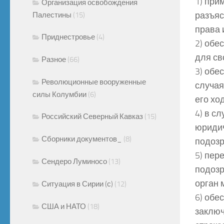
1) при
Организация освобождения
разъяс
Палестины
(15)
права 
Приднестровье
(4)
2) обе
для св
Разное
(66)
3) обе
Революционные вооруженные
случая
силы Колумбии
(6)
его хо
4) в с
Российский Северный Кавказ
(15)
юридич
Сборники документов_
(8)
подозр
5) пер
Сендеро Луминосо
(13)
подозр
орган 
Ситуация в Сирии (с)
(12)
6) обе
США и НАТО
(18)
заключ