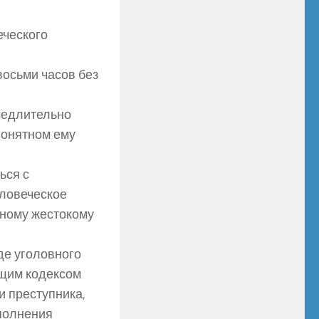
еческого
восьми часов без
медлительно
понятном ему
ься с
еловеческое
иному жестокому
де уголовного
ящим кодексом
и преступника,
сполнения