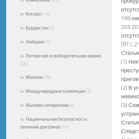
прокур
отсутс
Косово
(13)
199 на
203 20
Курдистан
(4)
отсутс
Либерия
(1)
[RT I, 
Статья
Литовская освободительная армия
(1) Ни
(66)
престу
Маоизм
(36)
пригов
(2) В 
Международные конвенции
(3)
невино
(3) Со
Мьянма сепаратизм
(6)
устран
Национальная безопасность
Статья
(военная доктрина)
(42)
Следст