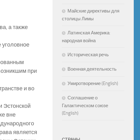
Майские директивы для
столицы Лимы
а, а также
Латинская Америка:
народная война
е уголовное
Историческая речь
ированным
Военная деятельность
возникшим при
Умиротворение (English)
транстве и во
Соглашение о
и Эстонской
Галактическом союзе
(English)
же вне
еждународного
рава является
СТРАНЫ