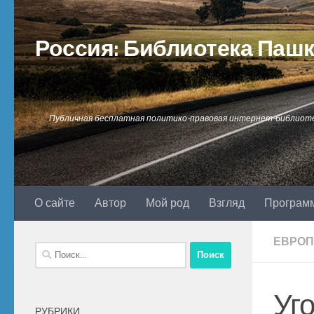
Перейти к содержимому
Россия: Библиотека Паш
Публичная бесплатная политико-правовая интернет-библиот
О сайте
Автор
Мой род
Взгляд
Програм
ЕВРОП
Найти:
Уг
РУБРИКИ