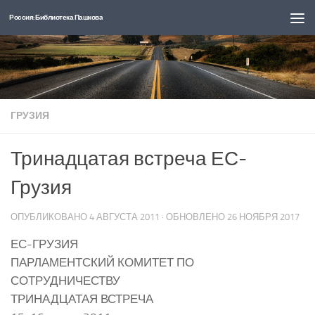
Россия: Библиотека Пашкова
Перейти к содержимому
ГРУЗИЯ
Тринадцатая встреча ЕС-
Грузия
ОПУБЛИКОВАНО
4 АВГУСТА 2011
· ОБНОВЛЕНО
26 НОЯБРЯ 2017
ЕС-ГРУЗИЯ
ПАРЛАМЕНТСКИЙ КОМИТЕТ ПО
СОТРУДНИЧЕСТВУ
ТРИНАДЦАТАЯ ВСТРЕЧА