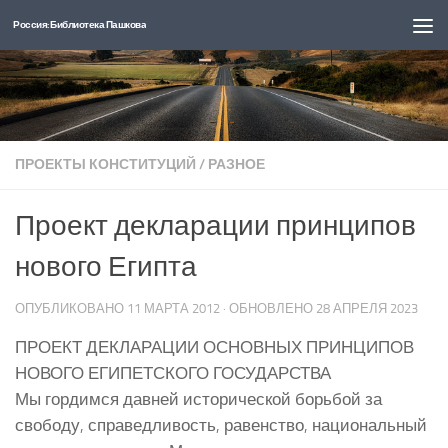
Россия: Библиотека Пашкова
Перейти к содержимому
ПРОЕКТЫ КОНСТИТУЦИЙ
/
РАЗНОЕ
Проект декларации принципов
нового Египта
ОПУБЛИКОВАНО
11 МАРТА 2012
· ОБНОВЛЕНО
28 АПРЕЛЯ 2023
ПРОЕКТ ДЕКЛАРАЦИИ ОСНОВНЫХ ПРИНЦИПОВ
НОВОГО ЕГИПЕТСКОГО ГОСУДАРСТВА
Мы гордимся давней исторической борьбой за
свободу, справедливость, равенство, национальный