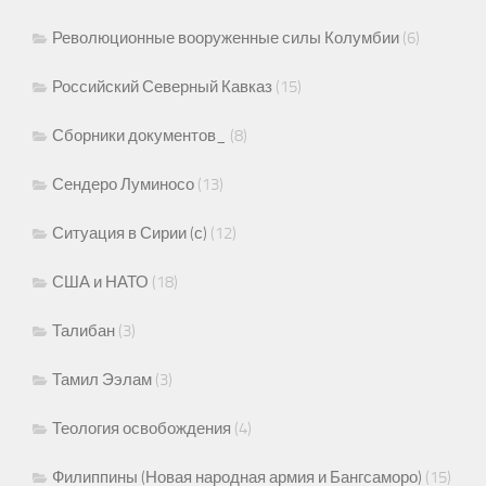
Революционные вооруженные силы Колумбии
(6)
Российский Северный Кавказ
(15)
Сборники документов_
(8)
Сендеро Луминосо
(13)
Ситуация в Сирии (с)
(12)
США и НАТО
(18)
Талибан
(3)
Тамил Ээлам
(3)
Теология освобождения
(4)
Филиппины (Новая народная армия и Бангсаморо)
(15)