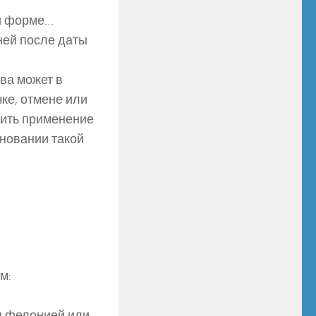
ой форме…
ней после даты
ва может в
ке, отмене или
чить применение
новании такой
м:
ся фелонией или