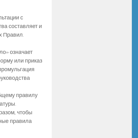
льтации с
ва составляет и
х Правил.
ло» означает
форму или приказ
 промульгация
руководства
общему правилу
атуры.
разом, чтобы
тные правила