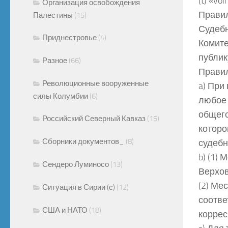
(t) «vo
Организация освобождения
Правил
Палестины
(15)
Судебн
Приднестровье
(4)
Комите
публик
Разное
(66)
Правил
Революционные вооруженные
a) При
силы Колумбии
(6)
любое 
общего
Российский Северный Кавказ
(15)
которо
Сборники документов_
(8)
судебн
b) (1)
Сендеро Луминосо
(13)
Верхов
(2) Ме
Ситуация в Сирии (с)
(12)
соотве
США и НАТО
(18)
коррес