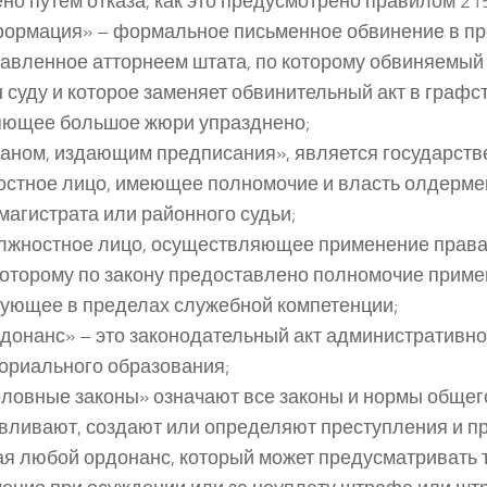
но путем отказа, как это предусмотрено правилом 215
нформация» – формальное письменное обвинение в пр
авленное атторнеем штата, по которому обвиняемый
 суду и которое заменяет обвинительный акт в графст
яющее большое жюри упразднено;
рганом, издающим предписания», является государст
стное лицо, имеющее полномочие и власть олдерме
 магистрата или районного судьи;
олжностное лицо, осуществляющее применение права»
которому по закону предоставлено полномочие примен
ующее в пределах служебной компетенции;
рдонанс» – это законодательный акт административно
ориального образования;
головные законы» означают все законы и нормы общег
вливают, создают или определяют преступления и пр
я любой ордонанс, который может предусматривать