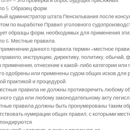
ir dire» – это проверка и опрос будущих присяжных.
о 5. Образец форм.
ый администратор штата Пенсильвания после консу
том по выработке Правил уголовного судопроизводст
ует образцы форм, необходимых для применения эти
о 6. Местные правила.
 применении данного правила термин «местное прави
правило, инструкцию, директиву, политику, обычай, 
 применения, отнесение к какой-либо категории или
го одобрены или применены судом общих исков для 
ой практикой и процедурой.
 Местные правила не должны противоречить любому 
ного суда или любому законодательному акту легисл
стные правила должны быть пронумерованы таким об
тствовать нумерации общих правил, с которыми мес
пондируются.