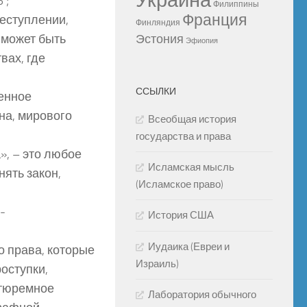
Украина
 ;
Филиппины
Франция
еступлении,
Финляндия
 может быть
Эстония
Эфиопия
вах, где
ССЫЛКИ
венное
на, мирового
Всеобщая история
государства и права
, – это любое
Исламская мысль
ять закон,
(Исламское право)
-
История США
Иудаика (Евреи и
о права, которые
Израиль)
оступки,
 тюремное
Лаборатория обычного