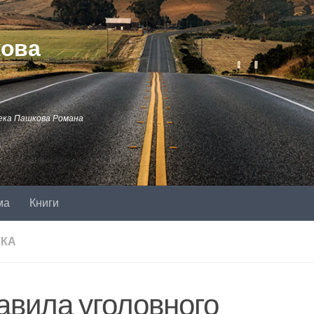
кова
ека Пашкова Романа
ма
Книги
КА
авила уголовного