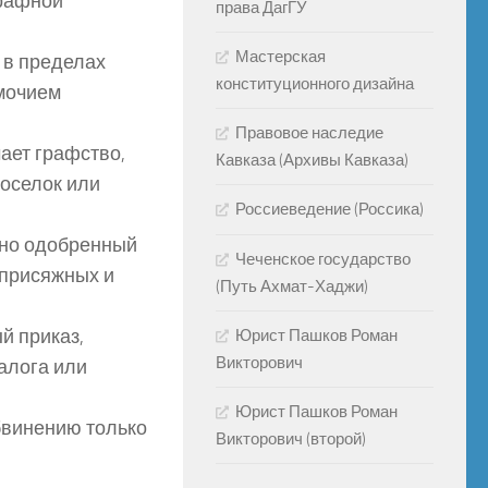
трафной
права ДагГУ
Мастерская
 в пределах
конституционного дизайна
омочием
Правовое наследие
ает графство,
Кавказа (Архивы Кавказа)
поселок или
Россиеведение (Россика)
асно одобренный
Чеченское государство
 присяжных и
(Путь Ахмат-Хаджи)
й приказ,
Юрист Пашков Роман
Викторович
алога или
Юрист Пашков Роман
обвинению только
Викторович (второй)