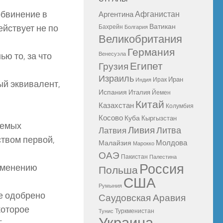
обвинение в
Афганистан
Аргентина
Ватикан
йствует не по
Бахрейн
Болгария
Великобритания
Германия
ью то, за что
Венесуэла
Египет
Грузия
Израиль
Иран
Ирак
Индия
ый эквивалент,
Испания
Италия
Йемен
Китай
Казахстан
Колумбия
Косово
Куба
Кыргызстан
яемых
Ливия
Литва
Латвия
твом первой,
Молдова
Малайзия
Марокко
ОАЭ
Пакистан
Палестина
Россия
рименению
Польша
США
Румыния
ое одобрено
Саудовская Аравия
которое
Туркменистан
Тунис