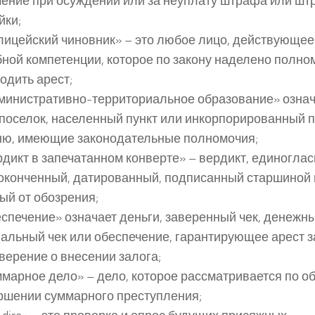
ение при осуждении или за неуплату штрафа или ш
йки;
олицейский чиновник» – это любое лицо, действующее
ной компетенции, которое по закону наделено полн
одить арест;
дминистративно-территориальное образование» означ
 поселок, населенный пункт или инкорпорированный 
ю, имеющие законодательные полномочия;
ердикт в запечатанном конверте» – вердикт, единогл
оконченный, датированный, подписанный старшиной
ый от обозрения;
беспечение» означает деньги, заверенный чек, денежны
альный чек или обеспечение, гарантирующее арест з
верение о внесении залога;
уммарное дело» – дело, которое рассматривается по 
ршении суммарного преступления;