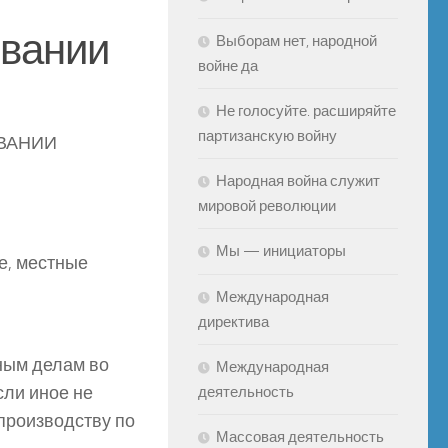
ьвании
Выборам нет, народной
войне да
Не голосуйте. расширяйте
партизанскую войну
ВАНИИ
Народная война служит
мировой революции
Мы — инициаторы
е, местные
Международная
директива
ным делам во
Международная
сли иное не
деятельность
производству по
Массовая деятельность