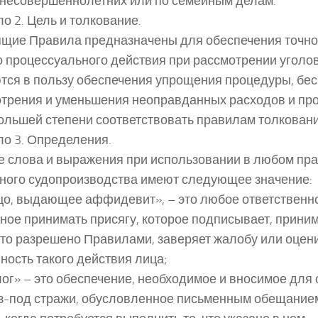
несовершеннолетних или по семейным делам.
о 2. Цель и толкование.
щие Правила предназначены для обеспечения точно
 процессуального действия при рассмотрении уголов
тся в пользу обеспечения упрощения процедуры, бе
трения и уменьшения неоправданных расходов и про
ольшей степени соответствовать правилам толковани
о 3. Определения.
 слова и выражения при использовании в любом пр
ного судопроизводства имеют следующее значение:
ицо, выдающее аффидевит», – это любое ответственн
ное принимать присягу, которое подписывает, приним
это разрешено Правилами, заверяет жалобу или оцени
ность такого действия лица;
алог» – это обеспечение, необходимое и вносимое дл
з-под стражи, обусловленное письменным обещанием