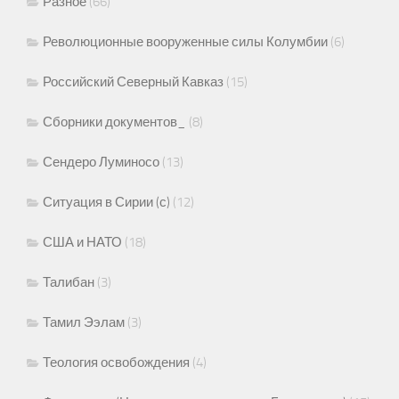
Разное
(66)
Революционные вооруженные силы Колумбии
(6)
Российский Северный Кавказ
(15)
Сборники документов_
(8)
Сендеро Луминосо
(13)
Ситуация в Сирии (с)
(12)
США и НАТО
(18)
Талибан
(3)
Тамил Ээлам
(3)
Теология освобождения
(4)