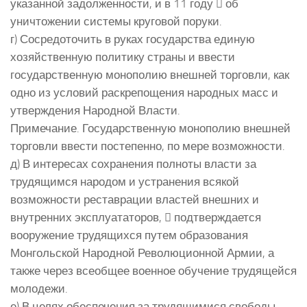
указанной задолженности, и в 11 году  об
уничтожении системы круговой поруки.
г) Сосредоточить в руках государства единую
хозяйственную политику страны и ввести
государственную монополию внешней торговли, как
одно из условий раскрепощения народных масс и
утверждения Народной Власти.
Примечание. Государственную монополию внешней
торговли ввести постепенно, по мере возможности.
д) В интересах сохранения полноты власти за
трудящимся народом и устранения всякой
возможности реставрации властей внешних и
внутренних эксплуататоров,  подтверждается
вооружение трудящихся путем образования
Монгольской Народной Революционной Армии, а
также через всеобщее военное обучение трудящейся
молодежи.
е) В целях обеспечения за трудящимися свободы