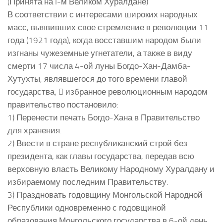
(Принята на I-м Великом Хуралдане)
В соответствии с интересами широких народных
масс, выявивших свое стремление в революции 11
года (1921 года), когда восставшим народом были
изгнаны чужеземные угнетатели, а также в виду
смерти 17 числа 4-ой луны Богдо-Хан-Дамба-
Хутухты, являвшегося до того времени главой
государства,  избранное революционным народом
правительство постановило:
1) Перенести печать Богдо-Хана в Правительство
для хранения.
2) Ввести в стране республиканский строй без
президента, как главы государства, передав всю
верховную власть Великому Народному Хуралдану и
избираемому последним Правительству.
3) Праздновать годовщину Монгольской Народной
Республики одновременно с годовщиной
образования Монгольского государства в 6-ой день