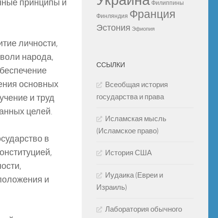
Украина
нные принципы и
Филиппины
Франция
Финляндия
Эстония
Эфиопия
тие личности,
воли народа,
ССЫЛКИ
обеспечение
ления основных
Всеобщая история
учение и труд
государства и права
анных целей.
Исламская мысль
(Исламское право)
сударство в
онституцией,
История США
ости,
Иудаика (Евреи и
положения и
Израиль)
Лаборатория обычного