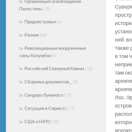
Организация освобождения
Сувере
Палестины
(15)
простр
Приднестровье
(4)
истори
устано
Разное
(66)
ней; в
также 
Революционные вооруженные
силы Колумбии
(6)
в том 
неприк
Российский Северный Кавказ
(15)
там ок
архипе
Сборники документов_
(8)
архипе
Сендеро Луминосо
(13)
Лос-Эр
остров
Ситуация в Сирии (с)
(12)
распол
США и НАТО
(18)
которо
исключ