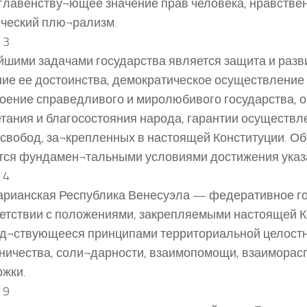
главенству¬ющее значение прав человека, нравстве
ческий плю¬рализм.
 3
шими задачами государства является защита и разви
ие ее достоинства, демократическое осуществление 
оение справедливого и миролюбивого государства, 
тания и благосостояния народа, гарантии осуществ
 свобод, за¬крепленных в настоящей Конституции. Об
ся фундамен¬тальными условиями достижения указ
 4
рианская Республика Венесуэла — федеративное го
етствии с положениями, закрепляемыми настоящей К
д¬ствующееся принципами территориальной целостн
ничества, соли¬дарности, взаимопомощи, взаиморас
жки.
 9