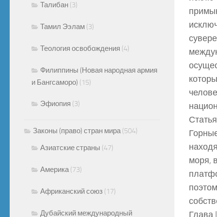
Талибан
(3)
примык
исключ
Тамил Ээлам
(3)
сувере
Теология освобождения
(4)
междун
осущес
Филиппины (Новая народная армия
которы
и Бангсаморо)
(15)
челове
Эфиопия
(3)
национ
Статья
Законы (право) стран мира
(504)
Горные
находя
Азиатские страны
(47)
моря, 
Америка
(73)
платфо
поэтом
Африканский союз
(17)
собств
Дубайский международный
Глава I