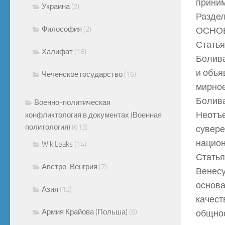
прини
Украина
(2)
Раздел
Философия
(2)
ОСНО
Статья
Халифат
(16)
Болива
и объя
Чеченское государство
(16)
мирное
Болива
Военно-политическая
Неотъе
конфликтология в документах (Военная
политология)
(613)
сувере
национ
WikiLeaks
(14)
Статья
Австро-Венгрия
(7)
Венесу
основа
Азия
(13)
качест
Армия Крайова (Польша)
(6)
общнос