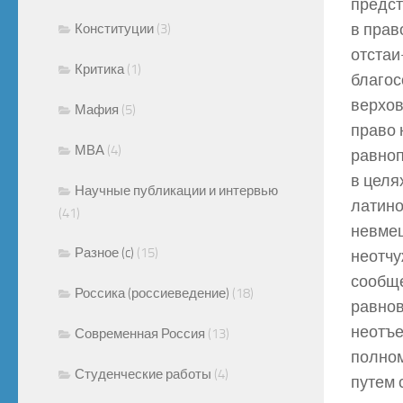
предст
в прав
Конституции
(3)
отстаи
Критика
(1)
благос
верхов
Мафия
(5)
право 
МВА
(4)
равноп
в целя
Научные публикации и интервью
латино
(41)
невмеш
Разное (c)
(15)
неотчу
сообще
Россика (россиеведение)
(18)
равнов
неотъе
Современная Россия
(13)
полном
Студенческие работы
(4)
путем 