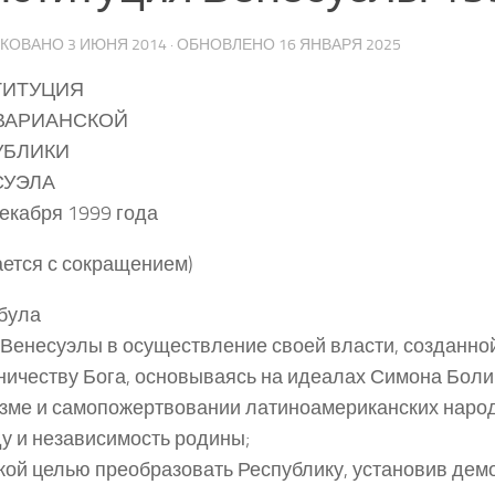
ИКОВАНО
3 ИЮНЯ 2014
· ОБНОВЛЕНО
16 ЯНВАРЯ 2025
ТИТУЦИЯ
ВАРИАНСКОЙ
УБЛИКИ
СУЭЛА
декабря 1999 года
ается с сокращением)
була
Венесуэлы в осуществление своей власти, созданно
ничеству Бога, основываясь на идеалах Симона Боли
зме и самопожертвовании латиноамериканских народ
у и независимость родины;
кой целью преобразовать Республику, установив дем