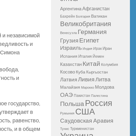
Афганистан
Аргентина
Ватикан
Бахрейн
Болгария
Великобритания
Германия
Венесуэла
 и независимой
Египет
Грузия
ведливость и
Израиль
Иран
Ирак
Индия
 Симона
Испания
Италия
Йемен
Китай
Казахстан
Колумбия
вобода,
Косово
Куба
Кыргызстан
ность и
Ливия
Литва
Латвия
Молдова
Малайзия
Марокко
ОАЭ
Пакистан
Палестина
Россия
ое государство,
Польша
США
 утверждает в
Румыния
сть, равенство,
Саудовская Аравия
ость, и в общем
Туркменистан
Тунис