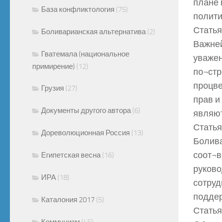
плане 
База конфликтология
(75)
полити
Статья
Боливарианская альтернатива
(2)
Важней
Гватемала (национальное
уважен
примирение)
(12)
по¬стр
процве
Грузия
(27)
прав и
Документы другого автора
(6)
являют
Статья
Дореволюционная Россия
(13)
Болива
соот¬в
Египетская весна
(16)
руково
ИРА
(18)
сотруд
поддер
Каталония 2017
(5)
Статья
Коммунизм
(45)