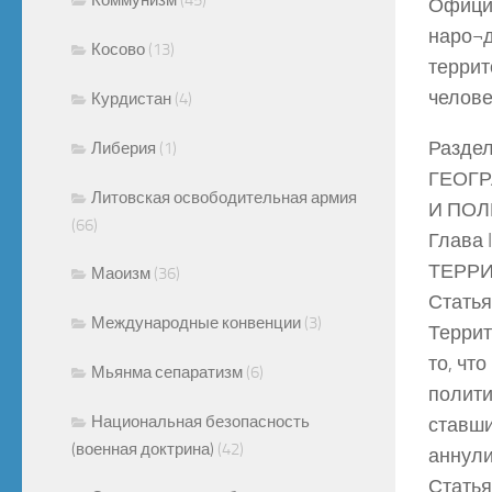
Официа
наро¬д
Косово
(13)
террит
челове
Курдистан
(4)
Раздел 
Либерия
(1)
ГЕОГ
Литовская освободительная армия
И ПО
(66)
Глава I
ТЕРРИ
Маоизм
(36)
Статья
Международные конвенции
(3)
Террит
то, чт
Мьянма сепаратизм
(6)
полити
Национальная безопасность
ставши
(военная доктрина)
(42)
аннули
Статья