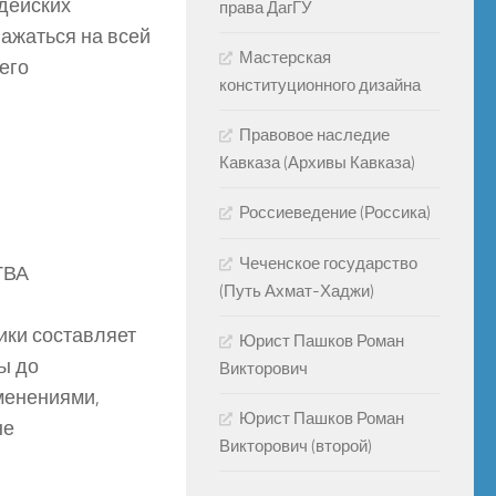
дейских
права ДагГУ
ажаться на всей
Мастерская
его
конституционного дизайна
Правовое наследие
Кавказа (Архивы Кавказа)
Россиеведение (Россика)
Чеченское государство
ТВА
(Путь Ахмат-Хаджи)
ики составляет
Юрист Пашков Роман
ы до
Викторович
зменениями,
Юрист Пашков Роман
не
Викторович (второй)