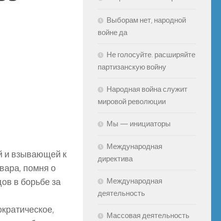
Выборам нет, народной
войне да
Не голосуйте. расширяйте
партизанскую войну
Народная война служит
мировой революции
Мы — инициаторы
Международная
й и взывающей к
директива
вара, помня о
ов в борьбе за
Международная
деятельность
ократическое,
Массовая деятельность