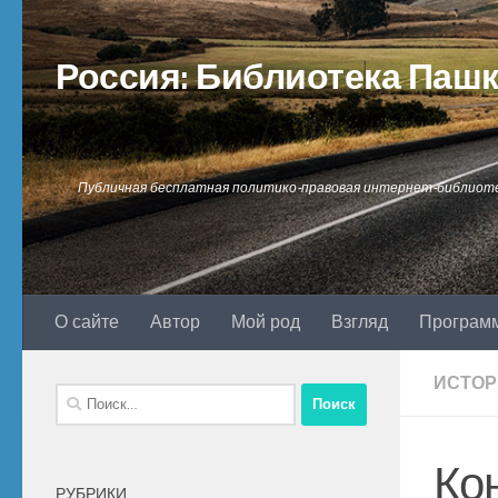
Перейти к содержимому
Россия: Библиотека Паш
Публичная бесплатная политико-правовая интернет-библиот
О сайте
Автор
Мой род
Взгляд
Програм
ИСТОР
Найти:
Ко
РУБРИКИ