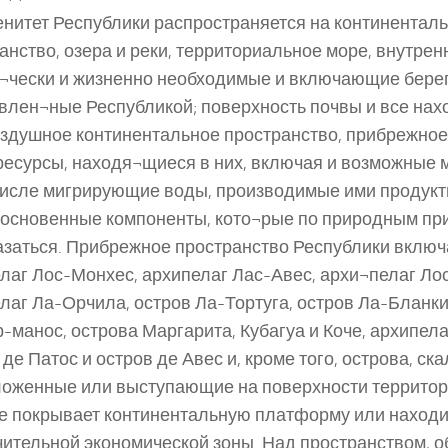
нитет Республики распространяется на континенталь
анство, озера и реки, территориальное море, внутрен
¬чески и жизненно необходимые и включающие бере
влен¬ные Республикой; поверхность почвы и все на
оздушное континентальное пространство, прибрежное 
ресурсы, находя¬щиеся в них, включая и возможные 
числе мигрирующие воды, производимые ими продукт
основенные компоненты, кото¬рые по природным пр
азаться. Прибрежное пространство Республики включ
лаг Лос-Монхес, архипелаг Лас-Авес, архи¬пелаг Лос
лаг Ла-Орчила, остров Ла-Тортуга, остров Ла-Бланк
-манос, острова Маргарита, Кубагуа и Коче, архипела
 де Патос и остров де Авес и, кроме того, острова, ск
оженные или выступающие на поверхности территор
е покрывает континентальную платформу или находи
ительной экономической зоны. Над пространством, 