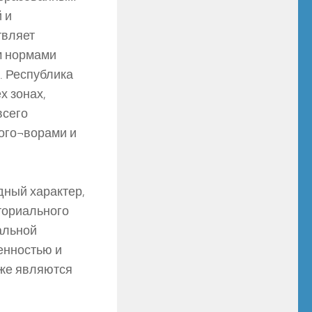
 и
твляет
м нормами
. Республика
х зонах,
всего
ого¬ворами и
ный характер,
ториального
альной
енностью и
кже являются