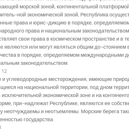
ающей морской зоной, континентальной платформой
итель¬ной экономической зоной, Республика осущес
нные права и юрис¬дикцию в порядке, определяемо
ародного права и национальным законодательством
твляет свои права в космическом пространстве и в те
е являются или могут являться общим до¬стоянием 
чества в порядке, определяемом международными д
альным законодательством.
 12
 и углеводородные месторождения, имеющие природ
щиеся на национальной территории, под дном терри
в исключительной экономической зоне и на континент
рме, при¬надлежат Республике, являются ее собств
у неотчуждаемы и неотъемлемы. Морские берега та
енностью государства.
I