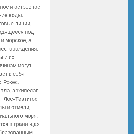
ное и островное
ние воды,
говые линии,
ходящееся под
и морское, а
месторождения,
ы и их
ичинам могут
ает в себя
-Рокес,
илла, архипелаг
г Лос-Театигос,
алы и отмели,
иального моря,
тся в грани¬цах
образованным