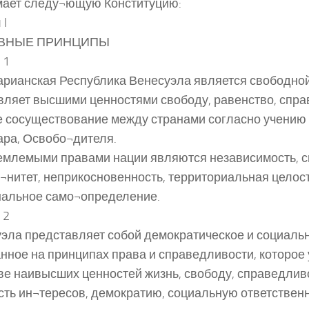
мает следу¬ющую Конституцию:
 I
ВНЫЕ ПРИНЦИПЫ
 1
рианская Республика Венесуэла является свободной
вляет высшими ценностями свободу, равенство, спра
 сосуществование между странами согласно учению
ра, Освобо¬дителя.
млемыми правами нации являются независимость, с
¬нитет, неприкосновенность, территориальная целост
альное само¬определение.
 2
эла представляет собой демократическое и социальн
нное на принципах права и справедливости, которое
ве наивысших ценностей жизнь, свободу, справедливо
ть ин¬тересов, демократию, социальную ответственн