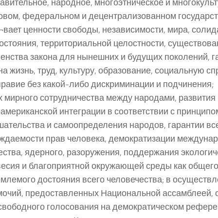
авительное, народное, многоэтническое и многокуль
овом, федеральном и децентрализованном государст
¬вает ценности свободы, независимости, мира, солид
остояния, территориальной целостности, существова
енства закона для нынешних и будущих поколений, г
на жизнь, труд, культуру, образование, социальную с
равие без какой-либо дискриминации и подчинения;
х мирного сотрудничества между народами, развития
американской интеграции в соответствии с принципо
ательства и самоопределения народов, гарантии вс
ждаемости прав человека, демократизации междуна
ства, ядерного, разоружения, поддержания экологич
есия и благоприятной окружающей среды как общего
млемого достояния всего человечества; в осуществ
очий, предоставленных Национальной ассамблеей, 
свободного голосования на демократическом рефере