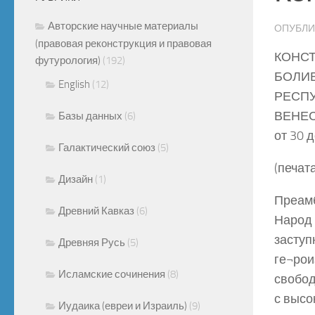
Авторские научные материалы
ОПУБЛ
(правовая реконструкция и правовая
КОНС
футурология)
(192)
БОЛИ
English
(12)
РЕСП
ВЕНЕ
Базы данных
(6)
от 30 
Галактический союз
(5)
(печат
Дизайн
(1)
Преам
Древний Кавказ
(6)
Народ 
заступ
Древняя Русь
(5)
ге¬рои
Исламские сочинения
(8)
свобод
с высо
Иудаика (евреи и Израиль)
(9)