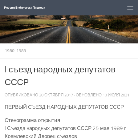
Россия: Библиотека Пашкова
Перейти к содержимому
1980-1989
I съезд народных депутатов
СССР
ОПУБЛИКОВАНО
20 ОКТЯБРЯ 2017
· ОБНОВЛЕНО
10 ИЮЛЯ 2021
ПЕРВЫЙ СЪЕЗД НАРОДНЫХ ДЕПУТАТОВ СССР
Стенограмма открытия
I Съезда народных депутатов СССР 25 мая 1989 г.
Кремлевский Дворец съездов.